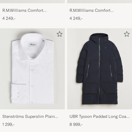
R.M.Williams Comfort
R.M.Williams Comfort
Craftsman G Boot Black Suede
Craftsman G Boot Yearling
4 249,-
4 249,-
Black
Stenströms Superslim Plain
UBR Tycoon Padded Long Coat
Shirt White
Black
1 299,-
8 999,-