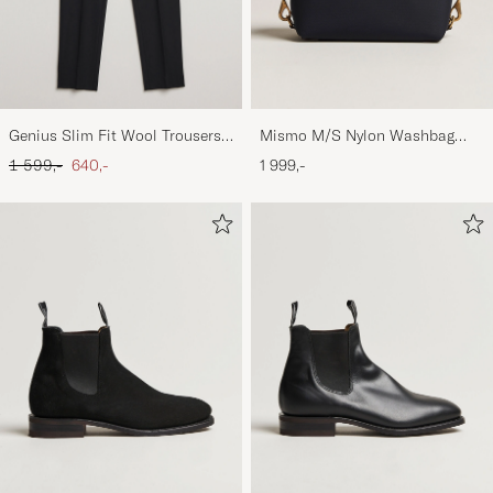
Genius Slim Fit Wool Trousers
Mismo M/S Nylon Washbag
Black
Navy/Dark Brown
Ordinary pris
Nedsat pris
1 599,-
640,-
1 999,-