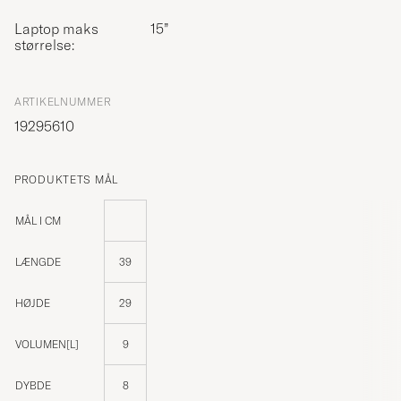
Laptop maks
15”
størrelse:
ARTIKELNUMMER
19295610
PRODUKTETS MÅL
MÅL I CM
LÆNGDE
39
HØJDE
29
VOLUMEN[L]
9
DYBDE
8