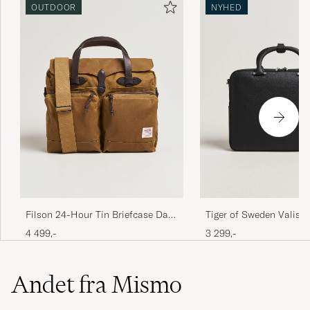
OUTDOOR
NYHED
Filson 24-Hour Tin Briefcase Dark
Tiger of Sweden Valise
Tan
Leather Briefcase Black
4 499,-
3 299,-
Andet fra Mismo