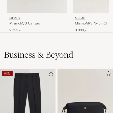
MISMO
MISMO
MismoM/S Canvas
MismoM/S Nylon Offic
ShopperArmy/Dark Brown
Brown
2 599,-
3 999,-
Business & Beyond
60%