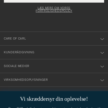
elt skal
för
Newsl
dfyldes
Form
LÆS MERE OM VORES
att
FORTROLIGHEDSPOLICY
du
anmälde
dig
till
CARE OF CARL
vårt
nyhetsbrev!
KUNDERÅDGIVNING
SOCIALE MEDIER
VIRKSOMHEDSOPLYSNINGER
Vi skræddersyr din oplevelse!
STILRÅD