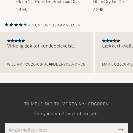
Filson 24-Hour Tin Briefcase Dark
FilsonDryden Cordur
Tan
BriefcaseOtter Green
4 499,-
2 399,-
4.70/5
5027 BEDØMMELSER
Virkelig tjekket kundeoplevelse.
Lækkert kvalit
FORRIGE
WILLIAM P
2026-08-06
KØBER
2026-07-28
MARK U
2026-08
TILMELD DIG TIL VORES NYHEDSBREV
Få nyheder og inspiration først
E-
Tack
Dette
mailadresse
Submi