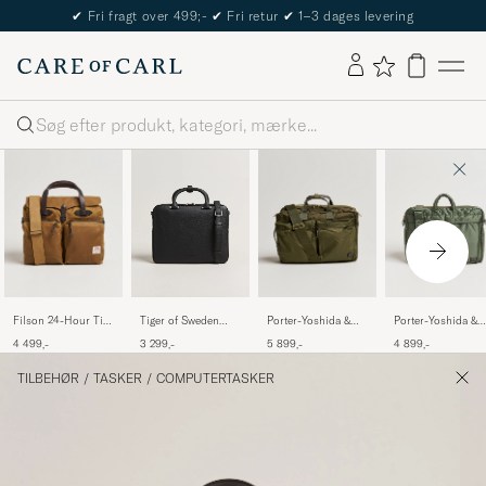
The Care of Carl Passport
Søg
Filson 24-Hour Tin
Porter-Yoshida &
Porter-Yoshida &
Tiger of Sweden
Briefcase Dark Tan
Co. Force 3Way
Co.Tanker 2Way
Valise Grained
4 499,-
5 899,-
4 899,-
3 299,-
Briefcase Olive Drab
Document BagSag
Leather Briefcase
Green
Black
TILBEHØR
/
TASKER
/
COMPUTERTASKER