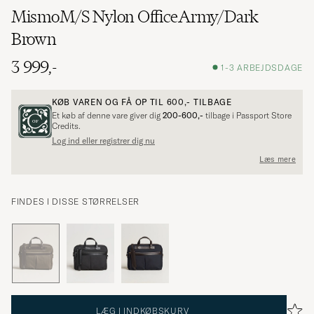
MismoM/S Nylon OfficeArmy/Dark
Brown
3 999,-
1-3 ARBEJDSDAGE
KØB VAREN OG FÅ OP TIL
600,-
TILBAGE
Et køb af denne vare giver dig
200-600,-
tilbage i Passport Store
Credits.
Log ind eller registrer dig nu
Læs mere
FINDES I DISSE STØRRELSER
LÆG I INDKØBSKURV