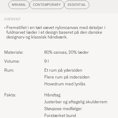
MINIMAL
CONTEMPORARY
ESSENTIAL
OVERSIGT
Fremstillet i en tæt vævet nyloncanvas med detaljer i
fuldnarvet læder i et design baseret på den danske
designarv og klassisk håndværk.
Materiale:
80% canvas, 20% læder
Volume:
9 l
Rum:
Et rum på ydersiden
Flere rum på indersiden
Hovedrum med lynlås
Fakta:
Håndtag
Justerbar og aftagelig skulderrem
Støvpose medfølger
Forstærket bund