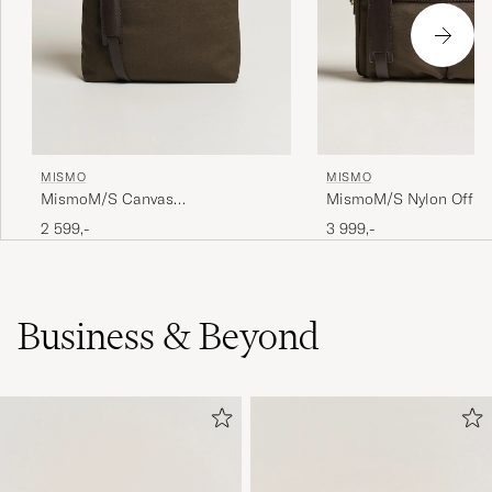
MISMO
MISMO
MismoM/S Canvas
MismoM/S Nylon Offic
ShopperArmy/Dark Brown
Brown
2 599,-
3 999,-
Business & Beyond