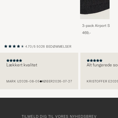
3-pack Airport Socks
Melange
469,-
4.70/5
5026 BEDØMMELSER
Lækkert kvalitet
Alt fungerede so
FORRIGE
MARK U
2026-08-05
KØBER
2026-07-27
KRISTOFFER E
2026
TILMELD DIG TIL VORES NYHEDSBREV