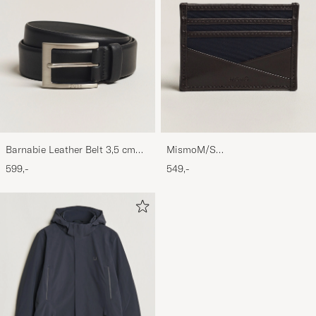
Barnabie Leather Belt 3,5 cm
MismoM/S
Black
CardholderNavy/Dark Brown
599,-
549,-