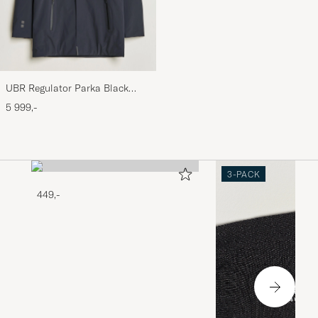
UBR Regulator Parka Black
Storm
5 999,-
3-PACK
449,-