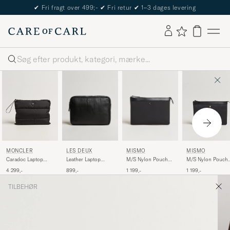
✔
Fri fragt over 499;-
✔
Fri retur
✔
1–3 dages levering
Søg
LES DEUX
MISMO
MONCLER
MISMO
Leather Laptop
M/S Nylon Pouch
Caradoc Laptop
M/S Nylon Pouch
Sleeve Black
Large Eclipse
Case Black
Large Haptic
899,-
1 199,-
4 299,-
1 199,-
Black/Black
Black/Black
TILBEHØR