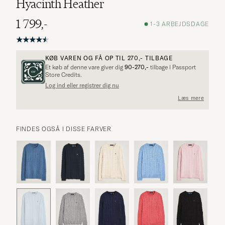
Hyacinth Heather
1 799,-
1-3 ARBEJDSDAGE
KØB VAREN OG FÅ OP TIL
270,-
TILBAGE
Et køb af denne vare giver dig
90-270,-
tilbage i Passport
Store Credits.
Log ind eller registrer dig nu
Læs mere
FINDES OGSÅ I DISSE FARVER