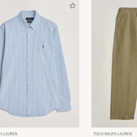
och inte creme.
SIRPA S
KØBTE PÅ CAREOFCARL.SE
Fantastisk. Stor i størelsen
CARL M
KØBTE PÅ CAREOFCARL.DK
Schnelle Liferung, gute Qualität
ALEXANDER K
KØBTE PÅ CAREOFCARL.AT
Genser var bra men service som vanlige var fantastisk
CAROLYN V
KØBTE PÅ CAREOFCARL.NO
Mycket fin tröja
H LAUREN
POLO RALPH LAUREN