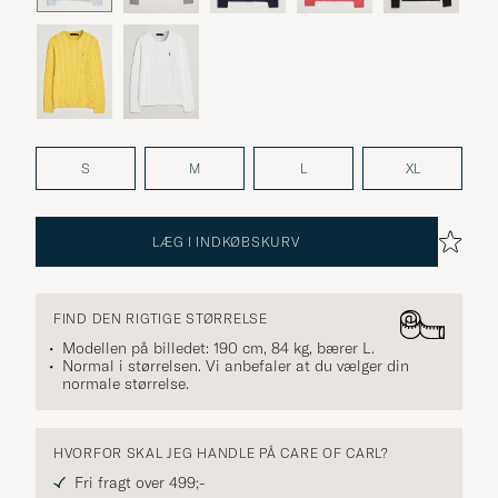
S
M
L
XL
LÆG I INDKØBSKURV
FIND DEN RIGTIGE STØRRELSE
Modellen på billedet: 190 cm, 84 kg, bærer
L
.
Normal i størrelsen. Vi anbefaler at du vælger din
normale størrelse.
HVORFOR SKAL JEG HANDLE PÅ CARE OF CARL?
Fri fragt over 499;-