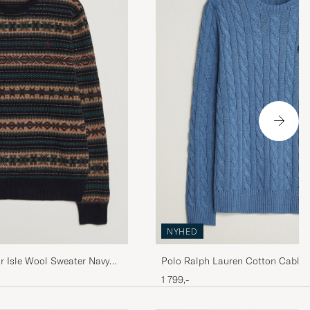
NYHED
r Isle Wool Sweater Navy
Polo Ralph Lauren Cotton Cable Pull
Borage Heather
1 799,-
gen ljus beige