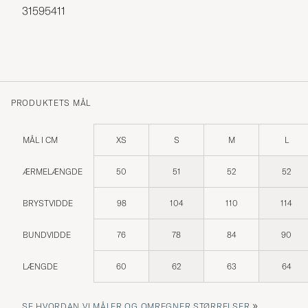
31595411
PRODUKTETS MÅL
MÅL I CM
XS
S
M
L
ÆRMELÆNGDE
50
51
52
52
BRYSTVIDDE
98
104
110
114
BUNDVIDDE
76
78
84
90
LÆNGDE
60
62
63
64
»
SE HVORDAN VI MÅLER OG OMREGNER STØRRELSER