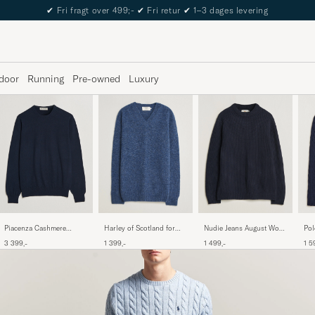
The Care of Carl Passport
door
Running
Pre-owned
Luxury
Piacenza Cashmere
Nudie Jeans August Wool
Pol
Harley of Scotland for
Cashmere Crew Neck
Rib Knitted Sweater Navy
Cot
Care of Carl Brushed
3 399,-
1 499,-
1 5
1 399,-
Sweater Navy
Hun
Supersoft Lambswool V-
Neck Denim Blue