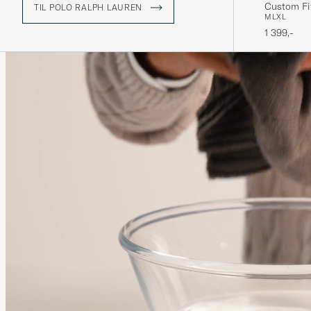
Custom Fit
TIL POLO RALPH LAUREN
M
L
XL
1 399,-