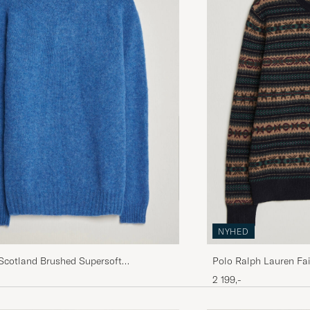
Som forventet - fin farge og fasong
SEBASTIAN A
KØBTE PÅ CAREOFCARL.NO
Nice fabric and light. Great to wear.
ADAM A
KØBTE PÅ CAREOFCARL.COM
Amazing!
NAFAZ A
KØBTE PÅ CAREOFCARL.CO.UK
Behövde ta en storlek mindre
NYHED
PER-ERIK L
KØBTE PÅ CAREOFCARL.SE
 Scotland Brushed Supersoft
Polo Ralph Lauren Fai
 Crewneck Cobalt
Combo
2 199,-
Färgen var mörkare än på bilden - i verkligheten är fär