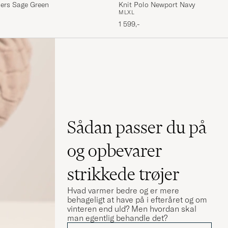
sers Sage Green
Knit Polo Newport Navy
M
L
XL
1 599,-
Sådan passer du på
og opbevarer
rückschicken
strikkede trøjer
Hvad varmer bedre og er mere
behageligt at have på i efteråret og om
vinteren end uld? Men hvordan skal
man egentlig behandle det?