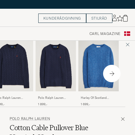
KUNDERÅDGIVNING
STILRÅD
CARL MAGAZINE
Harley 
o Ralph Lauren
Polo Ralph Lauren
Harley Of Scotland
Brushed
ton Cable Pullover
Wool/Cashmere Cable
Brushed Supersoft
1 499,-
99,-
1 899,-
1 699,-
Lambswo
ter Navy
Crew Neck Hunter Navy
Lambswool Cable Cobalt
Navy/Sn
POLO RALPH LAUREN
Cotton Cable Pullover Blue