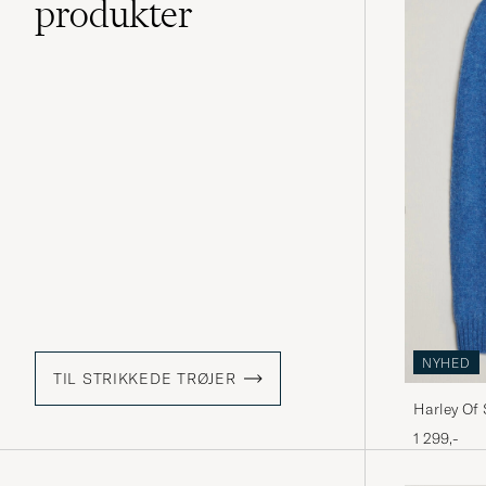
produkter
NYHED
TIL STRIKKEDE TRØJER
Harley Of
Lambswool
1 299,-