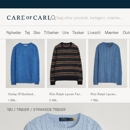
Søg
Nyheder
Tøj
Sko
Tilbehør
Ure
Tasker
Livsstil
Mærker
Out
Harley Of Scotland
Polo Ralph Lauren Fair
Polo Ralph Lauren
Brushed Supersoft
Isle Wool Sweater Navy
Cotton Cable Pullover
1 299,-
2 199,-
1 799,-
Lambswool Crewneck
Combo
Blue Borage Heather
Cobalt
TØJ
/
TRØJER
/
STRIKKEDE TRØJER