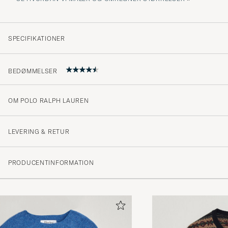
SPECIFIKATIONER
BEDØMMELSER
OM POLO RALPH LAUREN
4.6
LEVERING & RETUR
(74 Bedømmelse)
PRODUCENTINFORMATION
(58)
(7)
(4)
(3)
(2)