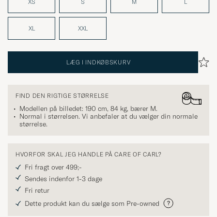
XS
S
M
L
XL
XXL
LÆG I INDKØBSKURV
FIND DEN RIGTIGE STØRRELSE
Modellen på billedet: 190 cm, 84 kg, bærer
M
.
Normal i størrelsen. Vi anbefaler at du vælger din normale
størrelse.
HVORFOR SKAL JEG HANDLE PÅ CARE OF CARL?
Fri fragt over 499;-
Sendes indenfor 1-3 dage
Fri retur
Dette produkt kan du sælge som Pre-owned