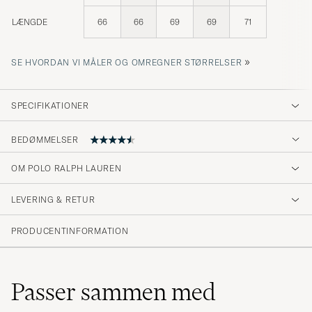
LÆNGDE
66
66
69
69
71
»
SE HVORDAN VI MÅLER OG OMREGNER STØRRELSER
SPECIFIKATIONER
BEDØMMELSER
OM POLO RALPH LAUREN
bra kvalitet och snapp leverera
LEVERING & RETUR
ADNAN A
KØBTE PÅ CAREOFCARL.SE
PRODUCENTINFORMATION
Utmärkt kvalitet. Klassisk.
Passer sammen med
ANDREAS J
KØBTE PÅ CAREOFCARL.SE