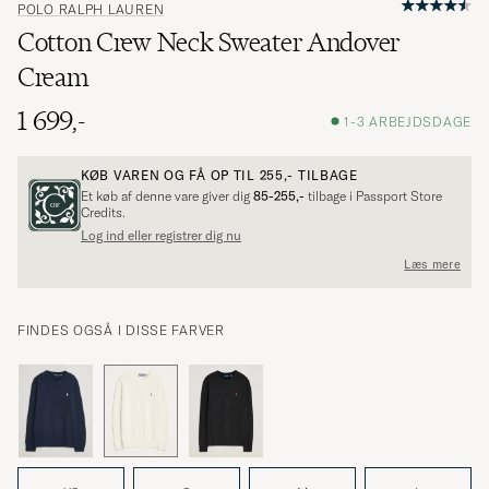
POLO RALPH LAUREN
Cotton Crew Neck Sweater Andover
Cream
1 699,-
1-3 ARBEJDSDAGE
KØB VAREN OG FÅ OP TIL
255,-
TILBAGE
Et køb af denne vare giver dig
85-255,-
tilbage i Passport Store
Credits.
Log ind eller registrer dig nu
Læs mere
FINDES OGSÅ I DISSE FARVER