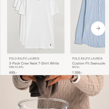
POLO RALPH LAUREN
POLO RALPH LAUREN
3-Pack Crew Neck T-Shirt White
Custom Fit Seersucker
S
M
L
XL
XXL
M
L
XL
Stripe Shirt Blue
499,-
1 399,-