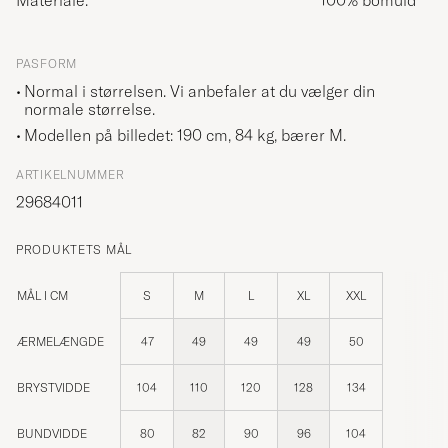
Materiale:
100% bomuld
PASFORM
Normal i størrelsen. Vi anbefaler at du vælger din
normale størrelse.
Modellen på billedet: 190 cm, 84 kg, bærer
M
.
ARTIKELNUMMER
29684011
PRODUKTETS MÅL
MÅL I CM
S
M
L
XL
XXL
ÆRMELÆNGDE
47
49
49
49
50
BRYSTVIDDE
104
110
120
128
134
BUNDVIDDE
80
82
90
96
104