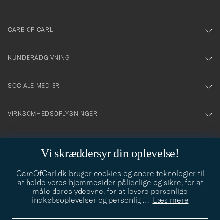
anmälde
dig
till
CARE OF CARL
vårt
nyhetsbrev!
KUNDERÅDGIVNING
SOCIALE MEDIER
VIRKSOMHEDSOPLYSNINGER
Vi skræddersyr din oplevelse!
STILRÅD
CareOfCarl.dk bruger cookies og andre teknologier til
Behøver du hjælp til at finde din stil? Lad os hjælpe dig, vi hjælper
at holde vores hjemmesider pålidelige og sikre, for at
gerne til!
info@careofcarl.dk
måle deres ydeevne, for at levere personlige
indkøbsoplevelser og personlig
…
Læs mere
STILRÅD