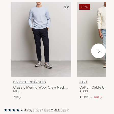
60%
COLORFUL STANDARD
GANT
Classic Merino Wool Crew Neck
Cotton Cable Crew 
M
L
XL
XL
XXL
Polar Blue
Ordinary pris
Nedsat pris
799,-
1 099,-
440,-
4.70/5
5027 BEDØMMELSER