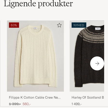
Lignende
produkter
60%
NYHED
Filippa K Cotton Cable Crew Neck
Harley Of Scotland Bru
Sweater Calico White
Supersoft Lambswool Yo
Ordinary pris
Nedsat pris
1 399,-
560,-
1 499,-
Volcano/Cameo