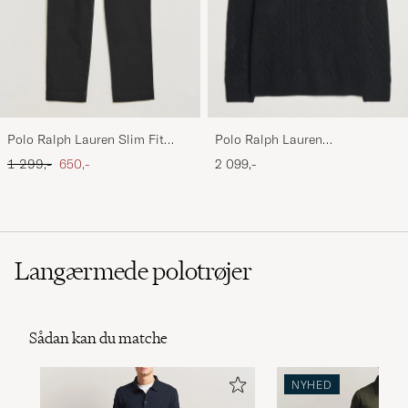
Polo Ralph Lauren Slim Fit
Polo Ralph Lauren
Stretch Chinos Black
Wool/Cashmere Cable Half Zip
Ordinary pris
Nedsat pris
1 299,-
650,-
2 099,-
Polo Black
Langærmede polotrøjer
Sådan kan du matche
NYHED