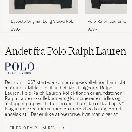
TOBIAS L
KØBTE PÅ CAREOFCARL.SE
Polo Ralph Lauren Cus
Lacoste Original Long Sleeve Polo
Lett å bestille, meget rask levering!
Fit Long Sleeve Polo Po
Piké Dark Varech
999,-
899,-
WENCHE F
KØBTE PÅ CAREOFCARL.NO
Andet fra Polo Ralph Lauren
Detta är en favorit hos min son
JILL S
KØBTE PÅ CAREOFCARL.SE
Det som i 1967 startede som en slipsekollektion har i løbt
af årene udviklet sig til en hel livsstil signeret Ralph
Lauren. Polo Ralph Lauren-kollektionen er grundstenen i
Sitter bra. Ralp Lauren är ett av få bolag som
Ralph Laurens-kollektioner og kombinerer en tidløs og
sen evigheter alltid håller hög nivå på
afslappet preppy still fra den amerikanske østkyst og IVY-
material. Fortfarande bästa märket för pikéer.
league universiteterne med en mere klassisk og formel
engelsk stil. Det er ikke at overdrive, hvis man siger at
ALEXANDER B
KØBTE PÅ CAREOFCARL.SE
Ralph Lauren har været med til at definere den
amerikanske stil og den såkaldte preppy stil.
TIL POLO RALPH LAUREN