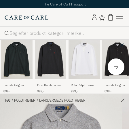
The Care of Carl Passport
Søg
Polo Ralph Lauren
Polo Ralph Lauren
Lacoste Original
Lacoste Original
Custom Slim Fit
Slim Fit Long Sleeve
Long Sleeve Polo
Long Sleeve Polo
999,-
999,-
899,-
899,-
Long Sleeve Polo
Polo White
Piké Black
Piké Dark Varech
Polo Black
TØJ
/
POLOTRØJER
/
LANGÆRMEDE POLOTRØJER