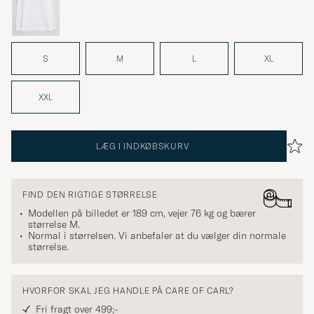
S
M
L
XL
XXL
LÆG I INDKØBSKURV
FIND DEN RIGTIGE STØRRELSE
Modellen på billedet er 189 cm, vejer 76 kg og bærer
størrelse
M
.
Normal i størrelsen. Vi anbefaler at du vælger din normale
størrelse.
HVORFOR SKAL JEG HANDLE PÅ CARE OF CARL?
Fri fragt over 499;-