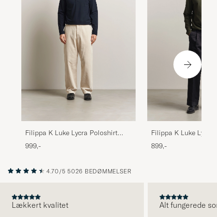
Filippa K Luke Lycra Poloshirt
Filippa K Luke Lycra 
Navy
Night Green
999,-
899,-
4.70/5
5026 BEDØMMELSER
Lækkert kvalitet
Alt fungerede so