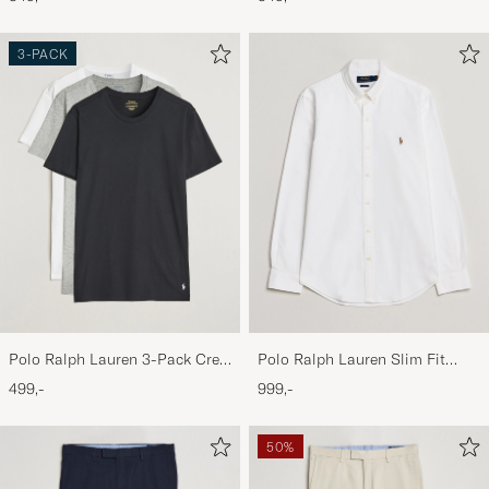
Navy/Elite Blue
3-PACK
Polo Ralph Lauren 3-Pack Crew
Polo Ralph Lauren Slim Fit
Neck T-Shirt
Shirt Oxford White
499,-
999,-
White/Black/Andover Heather
50%