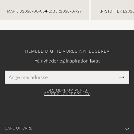
FORRIGE
MARK U
2026-08-05
KØBER
2026-07-27
KRISTOFFER E
2026
TILMELD DIG TIL VORES NYHEDSBREV
Få nyheder og inspiration først
E-
Tack
Dette
mailadresse
Submi
elt skal
för
Newsl
dfyldes
Form
LÆS MERE OM VORES
att
FORTROLIGHEDSPOLICY
du
anmälde
dig
till
CARE OF CARL