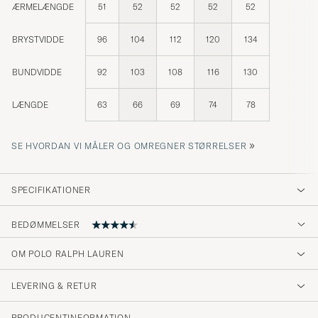
ÆRMELÆNGDE
51
52
52
52
52
BRYSTVIDDE
96
104
112
120
134
BUNDVIDDE
92
103
108
116
130
LÆNGDE
63
66
69
74
78
»
SE HVORDAN VI MÅLER OG OMREGNER STØRRELSER
SPECIFIKATIONER
BEDØMMELSER
4.6
OM POLO RALPH LAUREN
LEVERING & RETUR
(41 Bedømmelse)
(33)
PRODUCENTINFORMATION