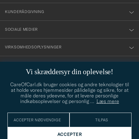
vårt
nyhetsbrev!
KUNDERÅDGIVNING
SOCIALE MEDIER
VIRKSOMHEDSOPLYSNINGER
Vi skræddersyr din oplevelse!
STILRÅD
CareOfCarl.dk bruger cookies og andre teknologier til
Behøver du hjælp til at finde din stil? Lad os hjælpe dig, vi hjælper
at holde vores hjemmesider pålidelige og sikre, for at
gerne til!
info@careofcarl.dk
måle deres ydeevne, for at levere personlige
indkøbsoplevelser og personlig
…
Læs mere
STILRÅD
ACCEPTER NØDVENDIGE
TILPAS
© Care of Carl 2026
ACCEPTER