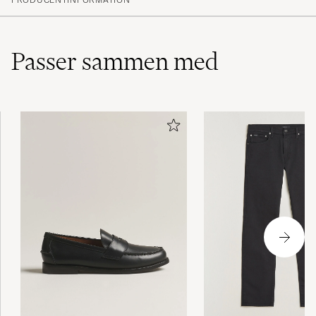
(5)
(0)
(2)
(1)
Passer sammen med
Nice product. Happy to shop with Care of
Carl. Fast delivery, well packed and such a
good service.
REMCO D
KØBTE PÅ CAREOFCARL.COM
Enkelt og raskt :-)
STIG Å
KØBTE PÅ CAREOFCARL.NO
Fin materialkvaliet och utmärkt passform.