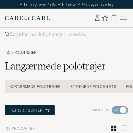
The Care of Carl Passport
Søg
TØJ
/
POLOTRØJER
Langærmede polotrøjer
KORTÆRMEDE POLOTRØJER
STRIKKEDE POLOSHIRTS
PO
Gå
MIN STIL
FILTRER / SORTER
til
Stilråd
39
PRODUKTER