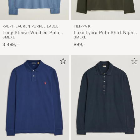
RALPH LAUREN PURPLE LABEL
FILIPPA K
Long Sleeve Washed Polo
Luke Lycra Polo Shirt Night
S
M
L
XL
S
M
L
XL
Blue Horizon
Green
3 499,-
899,-