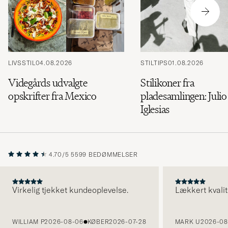
LIVSSTIL
04.08.2026
STILTIPS
01.08.2026
Videgårds udvalgte
Stilikoner fra
opskrifter fra Mexico
pladesamlingen: Julio
Iglesias
4.70/5
5599 BEDØMMELSER
Virkelig tjekket kundeoplevelse.
Lækkert kvalit
FORRIGE
WILLIAM P
2026-08-06
KØBER
2026-07-28
MARK U
2026-08