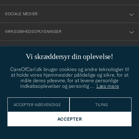
SOCIALE MEDIER
VIRKSOMHEDSOPLYSNINGER
Vi skræddersyr din oplevelse!
STILRÅD
CareOfCarl.dk bruger cookies og andre teknologier til
Behøver du hjælp til at finde din stil? Lad os hjælpe dig, vi hjælper
at holde vores hjemmesider pålidelige og sikre, for at
gerne til!
info@careofcarl.dk
måle deres ydeevne, for at levere personlige
indkøbsoplevelser og personlig
…
Læs mere
STILRÅD
ACCEPTER NØDVENDIGE
TILPAS
© Care of Carl 2026
ACCEPTER