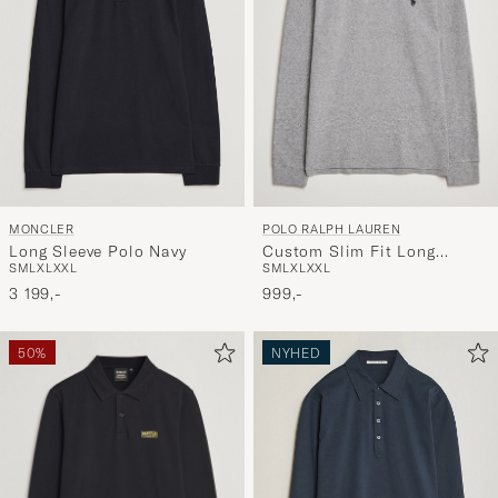
POLO RALPH LAUREN
MONCLER
Custom Slim Fit Long
Long Sleeve Polo Navy
S
M
L
XL
XXL
S
M
L
XL
XXL
Sleeve Polo Canterbury
Heather
999,-
3 199,-
50%
NYHED