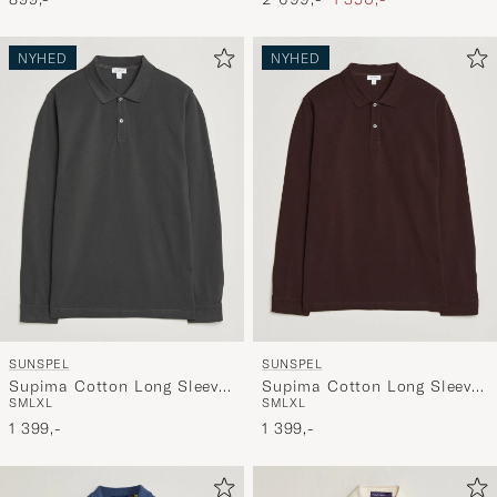
NYHED
NYHED
SUNSPEL
SUNSPEL
Supima Cotton Long Sleeve
Supima Cotton Long Sleeve
S
M
L
XL
S
M
L
XL
Pique Polo Anthracite
Pique Polo Dark Brown
1 399,-
1 399,-