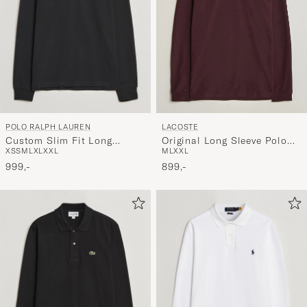
POLO RALPH LAUREN
LACOSTE
Custom Slim Fit Long
Original Long Sleeve Polo
XS
S
M
L
XL
XXL
M
L
XXL
Sleeve Polo Polo Black
Piké Oxalis
999,-
899,-