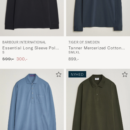
BARBOUR INTERNATIONAL
TIGER OF SWEDEN
Essential Long Sleeve Polo
Tanner Mercerized Cotton
S
S
M
L
XL
Black
Polo Light Ink
Ordinary pris
Nedsat pris
599,-
300,-
899,-
NYHED