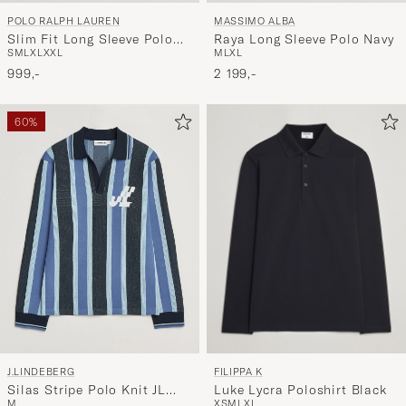
POLO RALPH LAUREN
MASSIMO ALBA
Slim Fit Long Sleeve Polo
Raya Long Sleeve Polo Navy
S
M
L
XL
XXL
M
L
XL
Newport Navy
999,-
2 199,-
60%
FILIPPA K
J.LINDEBERG
Luke Lycra Poloshirt Black
Silas Stripe Polo Knit JL
XS
M
L
XL
M