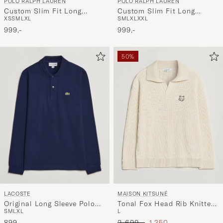
POLO RALPH LAUREN
POLO RALPH LAUREN
Custom Slim Fit Long
Custom Slim Fit Long
XS
S
M
L
XL
S
M
L
XL
XXL
Sleeve Polo Newport Navy
Sleeve Polo White
999,-
999,-
50%
LACOSTE
MAISON KITSUNÉ
Original Long Sleeve Polo
Tonal Fox Head Rib Knitted
S
M
L
XL
L
Piké Navy Blue
Polo Sandshell
Ordinary pris
Nedsat pris
899,-
2 699,-
1 350,-