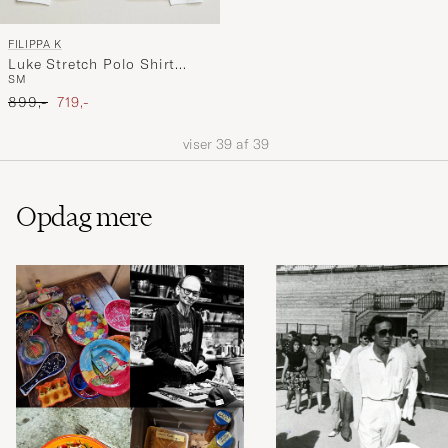
FILIPPA K
Luke Stretch Polo Shirt
S
M
White
Ordinary pris
Nedsat pris
899,-
719,-
viser
39
af
39
Opdag mere