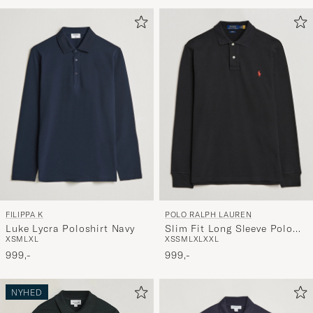
for
at
aktivere
Min
stil,
og
oplev
er
mere
håndpluk
udvalg
til
FILIPPA K
POLO RALPH LAUREN
dig.
Luke Lycra Poloshirt Navy
Slim Fit Long Sleeve Polo
XS
M
L
XL
XS
S
M
L
XL
XXL
Polo Black
999,-
999,-
NYHED