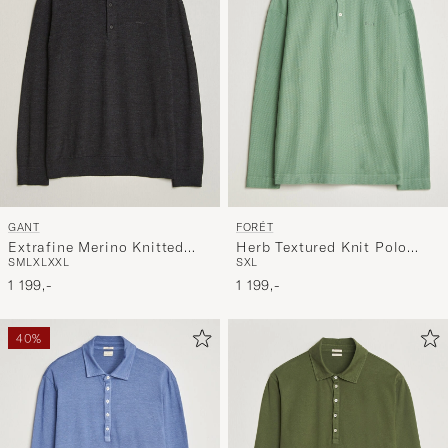
GANT
FORÉT
Extrafine Merino Knitted
Herb Textured Knit Polo
S
M
L
XL
XXL
S
XL
Polo Dark Charcoal Melange
Green Oxide
1 199,-
1 199,-
40%