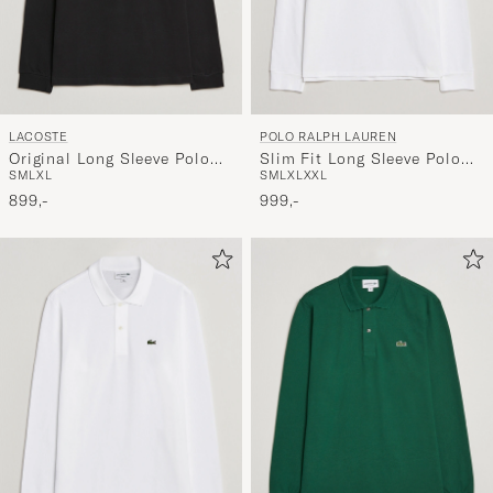
LACOSTE
POLO RALPH LAUREN
Original Long Sleeve Polo
Slim Fit Long Sleeve Polo
S
M
L
XL
S
M
L
XL
XXL
Piké Black
White
899,-
999,-