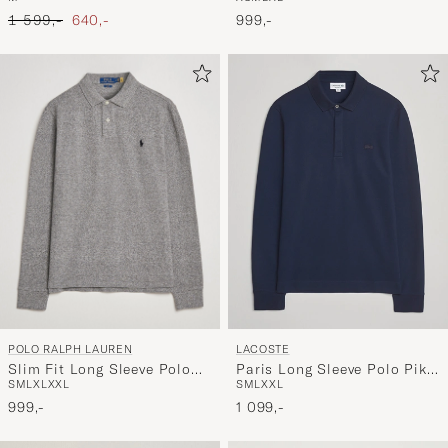
Navy
Ordinary pris
Nedsat pris
999,-
1 599,-
640,-
POLO RALPH LAUREN
LACOSTE
Slim Fit Long Sleeve Polo
Paris Long Sleeve Polo Piké
S
M
L
XL
XXL
S
M
L
XXL
Canterbury Heather
Navy Blue
999,-
1 099,-