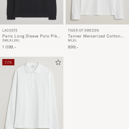
LACOSTE
TIGER OF SWEDEN
Paris Long Sleeve Polo Piké
Tanner Mercerized Cotton
S
M
L
XL
XXL
M
L
XL
Black
Polo Pure White
1 099,-
899,-
20%