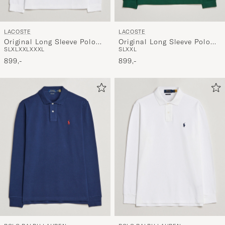
LACOSTE
LACOSTE
Original Long Sleeve Polo
Original Long Sleeve Polo
S
L
XL
XXL
XXXL
S
L
XXL
Piké White
Piké Green
899,-
899,-