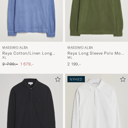
MASSIMO ALBA
MASSIMO ALBA
Raya Cotton/Linen Long
Raya Long Sleeve Polo Moss
XL
M
L
Sleeve Polo Tulip
Green
Ordinary pris
Nedsat pris
2 799,-
1 679,-
2 199,-
NYHED