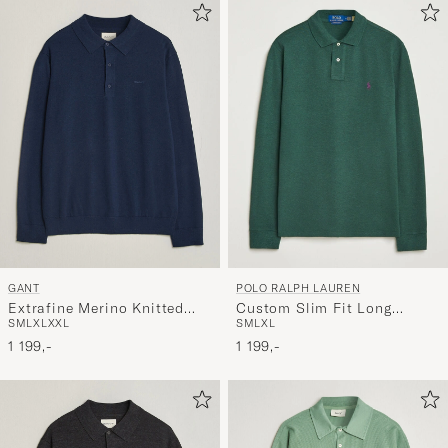
GANT
POLO RALPH LAUREN
Extrafine Merino Knitted
Custom Slim Fit Long
S
M
L
XL
XXL
S
M
L
XL
Polo Marine
Sleeve Polo Scotch Pine
1 199,-
Heather
1 199,-