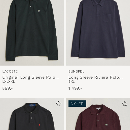
SUNSPEL
LACOSTE
Long Sleeve Riviera Polo
Original Long Sleeve Polo
S
XL
L
XL
XXL
Shirt Navy
Piké Dark Varech
1 499,-
899,-
NYHED