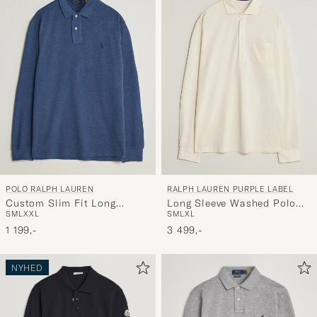
POLO RALPH LAUREN
RALPH LAUREN PURPLE LABEL
Custom Slim Fit Long
Long Sleeve Washed Polo
S
M
L
XXL
S
M
L
XL
Sleeve Polo Derby Blue
Classic Cream
Heather
1 199,-
3 499,-
NYHED