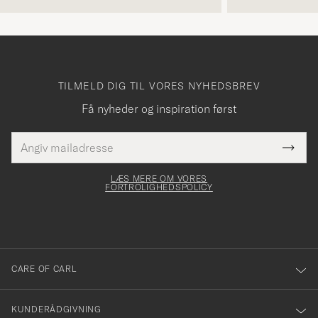
TILMELD DIG TIL VORES NYHEDSBREV
Få nyheder og inspiration først
E-
Tack
Dette
mailadresse
Submi
elt skal
för
Newsl
dfyldes
Form
LÆS MERE OM VORES
att
FORTROLIGHEDSPOLICY
du
anmälde
dig
till
CARE OF CARL
vårt
nyhetsbrev!
KUNDERÅDGIVNING