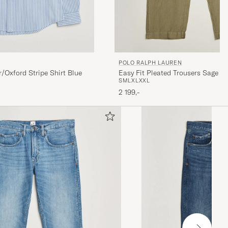
POLO RALPH LAUREN
/Oxford Stripe Shirt Blue
Easy Fit Pleated Trousers Sage G
S
M
L
XL
XXL
2 199,-