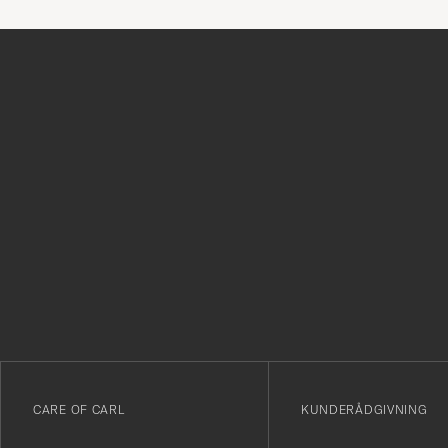
Tack
för
att
du
anmälde
dig
till
vårt
CARE OF CARL
KUNDERÅDGIVNING
nyhetsbrev!