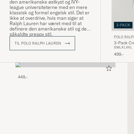
den amerikanske østkyst og IVY-
league universiteterne med en mere
klassisk og formel engelsk stil. Det er
ikke at overdrive, hvis man siger at
Ralph Lauren har været med til at
3-PACK
definere den amerikanske stil og den
såkaldte preppy stil.
POLO RALP
3-Pack Cr
TIL POLO RALPH LAUREN
S
M
L
XL
XXL
499,-
449,-