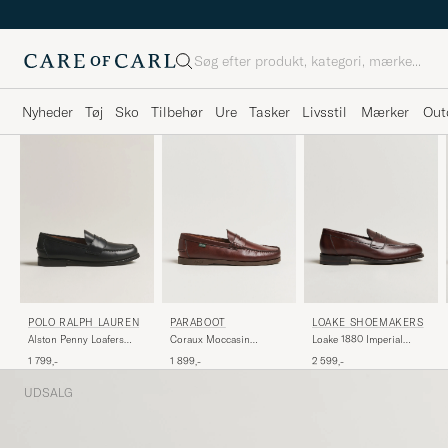
Søg
Nyheder
Tøj
Sko
Tilbehør
Ure
Tasker
Livsstil
Mærker
Out
POLO RALPH LAUREN
PARABOOT
LOAKE SHOEMAKERS
Alston Penny Loafers
Coraux Moccasin
Loake 1880 Imperial
Black Calf
America
Penny Loafer Dark Brown
1 799,-
1 899,-
2 599,-
UDSALG