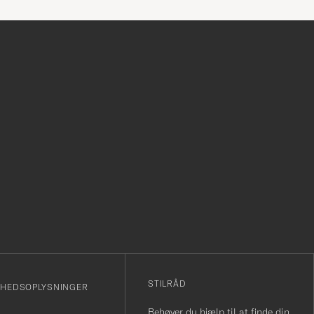
r
STILRÅD
MHEDSOPLYSNINGER
Behøver du hjælp til at finde din