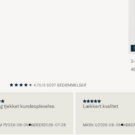
3-
46
4.70/5
5027 BEDØMMELSER
FORRIGE
NÆSTE
 tjekket kundeoplevelse.
Lækkert kvalitet
2026-08-06
KØBER
2026-07-28
MARK U
2026-08-05
KØBER
20