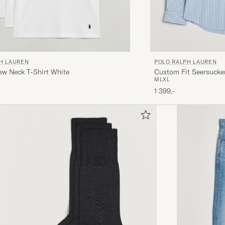
H LAUREN
POLO RALPH LAUREN
ew Neck T-Shirt White
Custom Fit Seersucker
M
L
XL
1 399,-