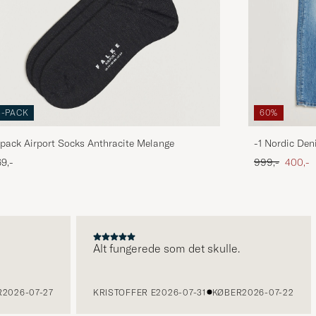
3-PACK
60%
pack Airport Socks Anthracite Melange
-1 Nordic Den
Ordinary pris
Nedsat
9,-
999,-
400,-
Alt fungerede som det skulle.
26-07-27
KRISTOFFER E
2026-07-31
KØBER
2026-07-22