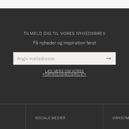
TILMELD DIG TIL VORES NYHEDSBREV
Få nyheder og inspiration først
E-
Dette
mailadresse
Submit
felt skal
Newslette
udfyldes
Form
LÆS MERE OM VORES
FORTROLIGHEDSPOLICY
SOCIALE MEDIER
VIRKSO