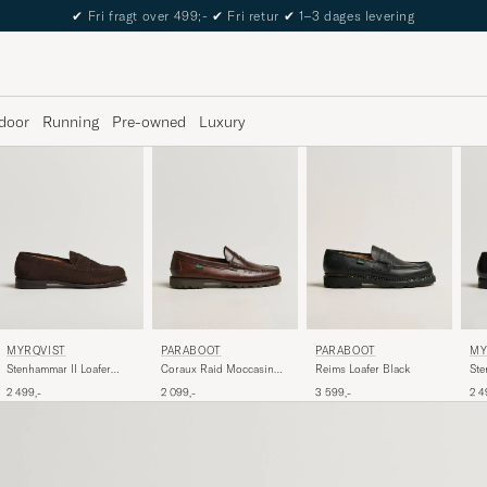
The Care of Carl Passport
door
Running
Pre-owned
Luxury
MYRQVIST
PARABOOT
MY
PARABOOT
Stenhammar II Loafer
Reims Loafer Black
Ste
Coraux Raid Moccasin
Dark Brown Suede
Bla
America
2 499,-
3 599,-
2 4
2 099,-