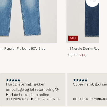
50%
im Regular Fit Jeans 90's Blue
-1 Nordic Denim Regular 
 pris
Ordinary pris
Nedsat pris
999,-
500,-
Hurtig levering, lækker
Super nemt, god servic
emballage og let returnering 👌
Bedste herre shop online
BO S
2026-07-23
KØBER
2026-07-14
BO C
2026-07-23
KØBER