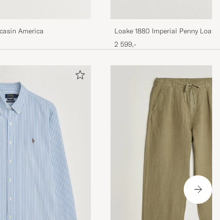
casin America
Loake 1880 Imperial Penny Loafe
2 599,-