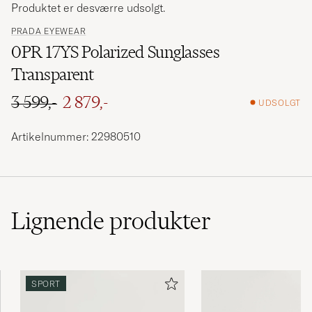
Produktet er desværre udsolgt.
PRADA EYEWEAR
0PR 17YS Polarized Sunglasses
Transparent
3 599,-
2 879,-
UDSOLGT
Ordinary pris
Nedsat pris
Artikelnummer: 22980510
Lignende
produkter
SPORT