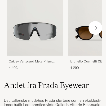
Brunello Cucinelli 0B
Oakley Vanguard Meta Prizm
Sunglasses Nero
Sunglasses Black
4 299,-
4 499,-
Andet fra Prada Eyewear
Det italienske modehus Prada startede som en eksklusiv
læderbutik i det prestigefyldte Galleria Vittorio Emanuele