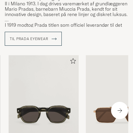
II i Milano 1913. I dag drives varemærket af grundlæggeren
Mario Pradas, barnebarn Miuccia Prada, kendt for sit
innovative design, baseret på rene linjer og diskret luksus.
I 1919 modtog Prada titlen som officiel leverandør til det
italienske hof. Denne anerkendelse, der gjorde det muligt
for Prada at bruge våbenskjoldet "House of Savoy" såvel
TIL PRADA EYEWEAR
som knudedesignet i varemærkelogoet, hjalp med at gøre
varemærket til et pejlemærke for italiensk luksus.