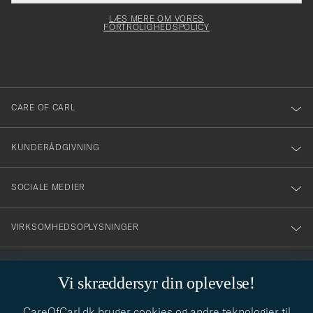
elt skal
för
Newsl
dfyldes
Form
LÆS MERE OM VORES
att
FORTROLIGHEDSPOLICY
du
anmälde
dig
till
CARE OF CARL
vårt
nyhetsbrev!
KUNDERÅDGIVNING
SOCIALE MEDIER
VIRKSOMHEDSOPLYSNINGER
Vi skræddersyr din oplevelse!
STILRÅD
CareOfCarl.dk bruger cookies og andre teknologier til
Behøver du hjælp til at finde din stil? Lad os hjælpe dig, vi hjælper