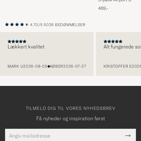
Melange
469,-
4.70/5
5026 BEDØMMELSER
Lækkert kvalitet
Alt fungerede so
FORRIGE
MARK U
2026-08-05
KØBER
2026-07-27
KRISTOFFER E
2026
TILMELD DIG TIL VORES NYHEDSBREV
Få nyheder og inspiration først
E-
Tack
Dette
mailadresse
Submi