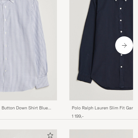
Polo Ralph Lauren Slim Fit Garm
d Button Down Shirt Blue
Shirt Navy
1 199,-