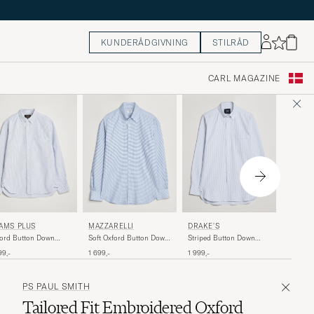
KUNDERÅDGIVNING
STILRÅD
CARL MAGAZINE
ETON
AMS PLUS
DRAKE'S
MAZZARELLI
Slim Fit
ord Button Down
Striped Button Down
Soft Oxford Button Down
Stripe 
rt Blue Stripe
Oxford Shirt Blue
Shirt Light Blue Check
1 299,-
99,-
1 999,-
1 699,-
Blue
PS PAUL SMITH
Tailored Fit Embroidered Oxford