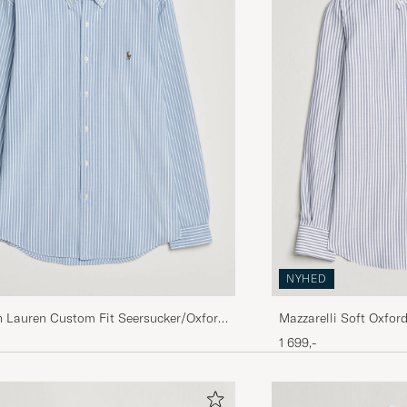
NYHED
h Lauren Custom Fit Seersucker/Oxford
Mazzarelli Soft Oxfor
rt Blue
Stripe
1 699,-