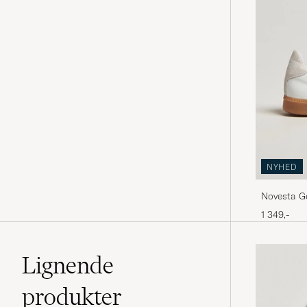
NYHED
Novesta G
1 349,-
Lignende
produkter