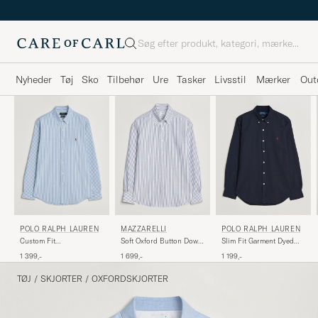
Søg
Nyheder
Tøj
Sko
Tilbehør
Ure
Tasker
Livsstil
Mærker
Out
POLO RALPH LAUREN
POLO RALPH LAUREN
MAZZARELLI
Slim Fit Garment Dyed
Custom Fit
Soft Oxford Button Down
Oxford Shirt Navy
Seersucker/Oxford Stripe
Shirt Blue Stripe
1 199,-
1 399,-
1 699,-
Shirt Blue
TØJ
/
SKJORTER
/
OXFORDSKJORTER