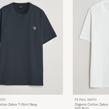
MITH
PS PAUL SMITH
tton Zebra T-Shirt Navy
Organic Cotton Zebra 
S
XXL
M
L
XL