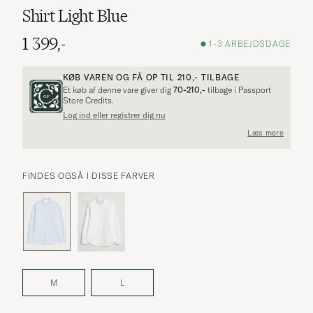
Shirt Light Blue
1 399,-
1-3 ARBEJDSDAGE
KØB VAREN OG FÅ OP TIL
210,-
TILBAGE
Et køb af denne vare giver dig
70-210,-
tilbage i Passport
Store Credits.
Log ind eller registrer dig nu
Læs mere
FINDES OGSÅ I DISSE FARVER
M
L