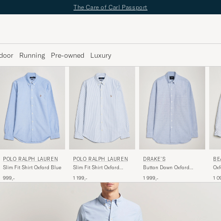
The Care of Carl Passport
door
Running
Pre-owned
Luxury
POLO RALPH LAUREN
POLO RALPH LAUREN
DRAKE'S
BE
Slim Fit Shirt Oxford Blue
Slim Fit Shirt Oxford
Button Down Oxford
Oxf
Stripes Blue
Shirt Blue
Shi
999,-
1 199,-
1 999,-
1 0