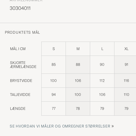
30304011
PRODUKTETS MÅL
MÅL I CM
S
M
L
XL
SKJORTE
85
88
90
91
ÆRMELÆNGDE
BRYSTVIDDE
100
106
112
116
TALJEVIDDE
94
100
106
110
LÆNGDE
77
78
79
79
»
SE HVORDAN VI MÅLER OG OMREGNER STØRRELSER