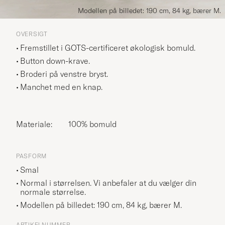
Modellen på billedet: 190 cm, 84 kg, bærer M.
OVERSIGT
Fremstillet i GOTS-certificeret økologisk bomuld.
Button down-krave.
Broderi på venstre bryst.
Manchet med en knap.
Materiale:
100% bomuld
PASFORM
Smal
Normal i størrelsen. Vi anbefaler at du vælger din
normale størrelse.
Modellen på billedet: 190 cm, 84 kg, bærer
M
.
ARTIKELNUMMER