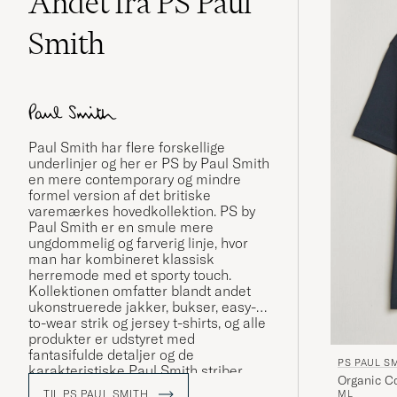
Andet fra PS Paul
Smith
Paul Smith
har flere forskellige
underlinjer og her er PS by Paul Smith
en mere contemporary og mindre
formel version af det britiske
varemærkes hovedkollektion. PS by
Paul Smith er en smule mere
ungdommelig og farverig linje, hvor
man har kombineret klassisk
herremode med et sporty touch.
Kollektionen omfatter blandt andet
ukonstruerede jakker, bukser, easy-
to-wear strik og jersey t-shirts, og alle
produkter er udstyret med
fantasifulde detaljer og de
PS PAUL S
karakteristiske Paul Smith striber
Organic Co
samt logo.
TIL PS PAUL SMITH
M
L