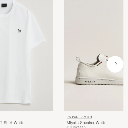
PS PAUL SMITH
Miyata Sneaker White
T-Shirt White
40
41
42
44
45