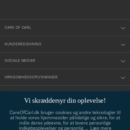
du
anmälde
dig
till
CARE OF CARL
vårt
nyhetsbrev!
KUNDERÅDGIVNING
SOCIALE MEDIER
VIRKSOMHEDSOPLYSNINGER
Vi skræddersyr din oplevelse!
STILRÅD
CareOfCarl.dk bruger cookies og andre teknologier til
Behøver du hjælp til at finde din stil? Lad os hjælpe dig, vi hjælper
at holde vores hjemmesider pålidelige og sikre, for at
gerne til!
info@careofcarl.dk
måle deres ydeevne, for at levere personlige
indkøbsoplevelser og personlig
…
Læs mere
STILRÅD