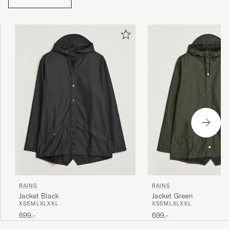
Kjempefin :)
MONICA A
KØBTE PÅ CAREOFCARL.NO
Dessverre var det ikke akkurat den samme
som på bildet. Logoen på veska er ikke den
samme som logoen på bildet på
hjemmesiden. Men ellers var det samme
type, så valgte å beholde den, men ble skuffet
over dette.
SARA A
KØBTE PÅ CAREOFCARL.NO
RAINS
RAINS
Jacket Black
Jacket Green
XS
S
M
L
XL
XXL
XS
S
M
L
XL
XXL
699,-
699,-