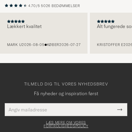
4.70/5
5026 BEDØMMELSER
Lækkert kvalitet
Alt fungerede so
FORRIGE
MARK U
2026-08-05
KØBER
2026-07-27
KRISTOFFER E
2026
TILMELD DIG TIL VORES NYHEDSBREV
Få nyheder og inspiration først
E-
Tack
Dette
mailadresse
Submi
elt skal
för
Newsl
dfyldes
Form
LÆS MERE OM VORES
att
FORTROLIGHEDSPOLICY