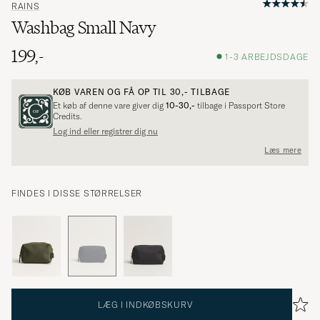
RAINS
Washbag Small Navy
199,-
1-3 ARBEJDSDAGE
KØB VAREN OG FÅ OP TIL
30,-
TILBAGE
Et køb af denne vare giver dig
10-30,-
tilbage i Passport Store
Credits.
Log ind eller registrer dig nu
Læs mere
FINDES I DISSE STØRRELSER
LÆG I INDKØBSKURV