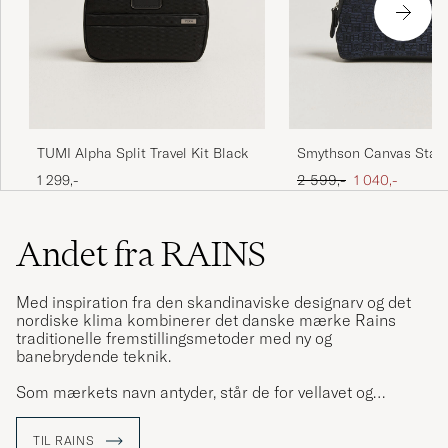
DENISE C
KØBTE PÅ CAREOFCARL.SE
Snygga, bra funktion ich till vettigt pris
ERIC D
KØBTE PÅ CAREOFCARL.SE
TUMI Alpha Split Travel Kit Black
Smythson Canvas Stam
Travel Pouch Navy
Ordinary pris
Nedsat pris
1 299,-
2 599,-
1 040,-
Mycket bra material som även kan tvättas av
lätt.
Andet fra RAINS
MATTIAS G
KØBTE PÅ CAREOFCARL.SE
Med inspiration fra den skandinaviske designarv og det
nordiske klima kombinerer det danske mærke Rains
traditionelle fremstillingsmetoder med ny og
Raskt og greit
banebrydende teknik.
KIM M
KØBTE PÅ CAREOFCARL.NO
Som mærkets navn antyder, står de for vellavet og
minimalistisk regntøj i en moderne og opdateret
fortolkning. Skabt så du skal kunne trodse vejret og leve
TIL RAINS
livet fuldt ud, selv de regnfulde dage.