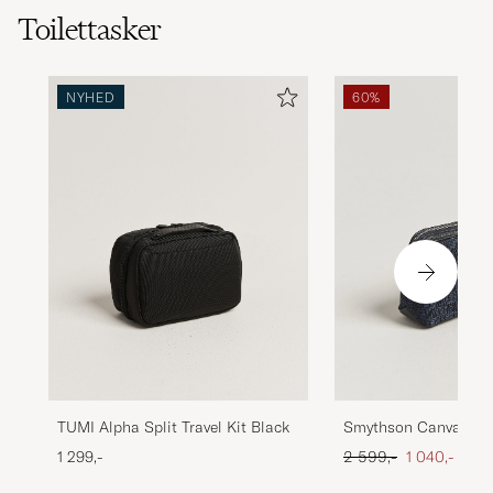
Toilettasker
NYHED
60%
TUMI Alpha Split Travel Kit Black
Smythson Canvas St
Travel Pouch Navy
Ordinary pris
Nedsat pris
1 299,-
2 599,-
1 040,-