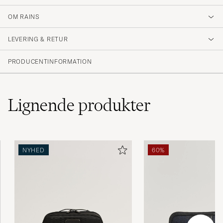
4.8
OM RAINS
LEVERING & RETUR
(34 Bedømmelse)
(28)
PRODUCENTINFORMATION
(5)
(0)
(1)
(0)
Lignende
produkter
Lekker.
NYHED
60%
HENRIK R
KØBTE PÅ CAREOFCARL.NO
Super snabb leverans! Kommer definitivt att
handla här igen :)