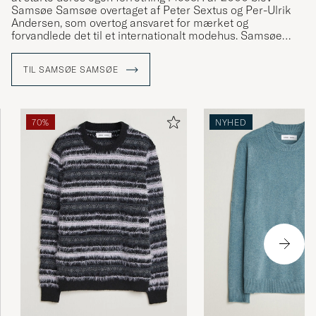
Samsøe Samsøe overtaget af Peter Sextus og Per-Ulrik
Andersen, som overtog ansvaret for mærket og
forvandlede det til et internationalt modehus. Samsøe
Samsøe finder inspiration i hverdagen og i klassisk dansk
og skandinavisk design, hvilket i høj grad afspejler sig i
TIL SAMSØE SAMSØE
deres alsidige og minimalistiske kollektioner, som både
indeholder tøj, sko og tilbehør.
70%
NYHED