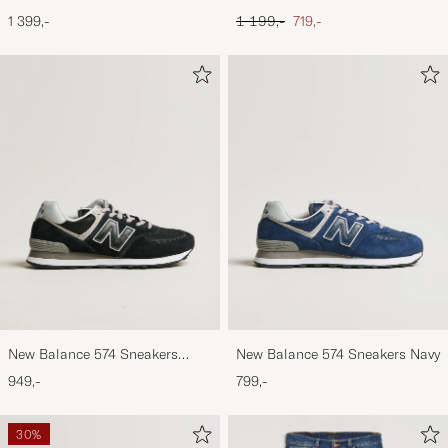
Footbed Black Suede
Black
Ordinary pris
Nedsat pris
1 399,-
1 199,-
719,-
New Balance 574 Sneakers
New Balance 574 Sneakers Navy
Black
949,-
799,-
30%