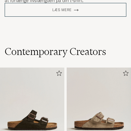
at forlænge livslængden på din t-shirt.
LÆS MERE
Contemporary Creators