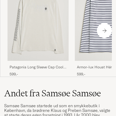
Armor-lux Houat Hérita
Patagonia Long Sleeve Cap Cool
Long Sleeve T-Shirt Wh
Shirt Dyno White
599,-
599,-
Andet fra Samsøe Samsøe
Samsøe Samsøe startede ud som en smykkebutik i
København, da brødrene Klaus og Preben Samsøe, valgte
at starte deres egen forretning i 1993. I år 2000 blev