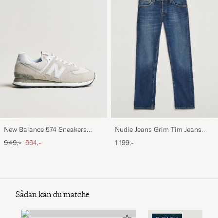
New Balance 574 Sneakers
Nudie Jeans Grim Tim Jeans
Nimbus Cloud
Indigo Myth
Ordinary pris
Nedsat pris
949,-
664,-
1 199,-
Sådan kan du matche