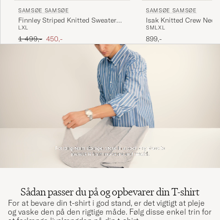
SAMSØE SAMSØE
SAMSØE SAMSØE
Finnley Striped Knitted Sweater
Isak Knitted Crew Neck
L
XL
S
M
L
XL
Black Multi
Sea
Ordinary pris
Nedsat pris
1 499,-
450,-
899,-
Sådan passer du på og opbevarer din T-shirt
For at bevare din t-shirt i god stand, er det vigtigt at pleje
og vaske den på den rigtige måde. Følg disse enkel trin for