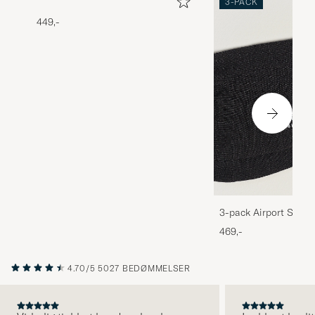
3-PACK
449,-
3-pack Airport Socks
Melange
469,-
4.70/5
5027 BEDØMMELSER