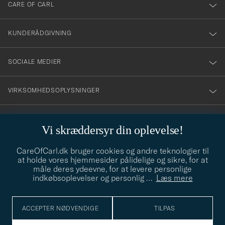
till
CARE OF CARL
vårt
nyhetsbrev!
KUNDERÅDGIVNING
SOCIALE MEDIER
VIRKSOMHEDSOPLYSNINGER
Vi skræddersyr din oplevelse!
STILRÅD
CareOfCarl.dk bruger cookies og andre teknologier til
Behøver du hjælp til at finde din stil? Lad os hjælpe dig, vi hjælper
at holde vores hjemmesider pålidelige og sikre, for at
gerne til!
info@careofcarl.dk
måle deres ydeevne, for at levere personlige
indkøbsoplevelser og personlig
…
Læs mere
STILRÅD
ACCEPTER NØDVENDIGE
TILPAS
© Care of Carl 2026