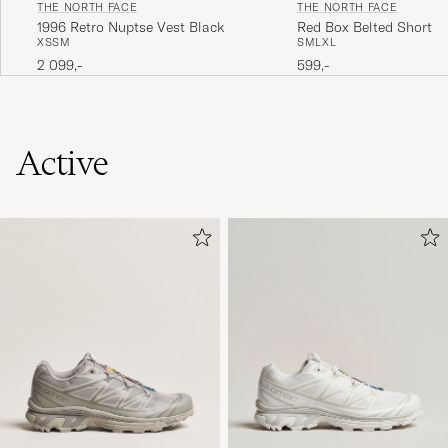
THE NORTH FACE
THE NORTH FACE
1996 Retro Nuptse Vest Black
Red Box Belted Shorts 
XS
S
M
S
M
L
XL
2 099,-
599,-
Active