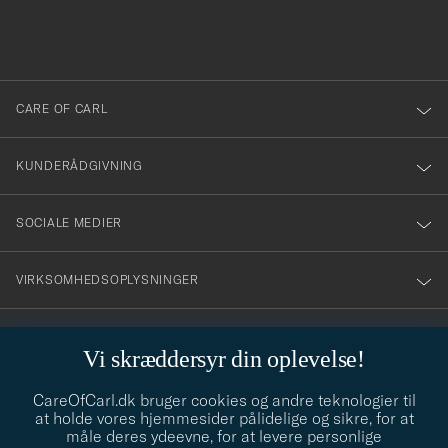
du
anmälde
dig
till
CARE OF CARL
vårt
nyhetsbrev!
KUNDERÅDGIVNING
SOCIALE MEDIER
VIRKSOMHEDSOPLYSNINGER
Vi skræddersyr din oplevelse!
STILRÅD
CareOfCarl.dk bruger cookies og andre teknologier til
Behøver du hjælp til at finde din stil? Lad os hjælpe dig, vi hjælper
at holde vores hjemmesider pålidelige og sikre, for at
gerne til!
info@careofcarl.dk
måle deres ydeevne, for at levere personlige