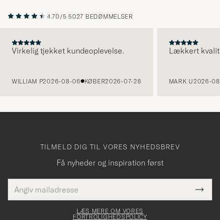
4.70/5
5027 BEDØMMELSER
Virkelig tjekket kundeoplevelse.
Lækkert kvalit
FORRIGE
WILLIAM P
2026-08-06
KØBER
2026-07-28
MARK U
2026-08
TILMELD DIG TIL VORES NYHEDSBREV
Få nyheder og inspiration først
E-
Tack
Dette
mailadresse
Submi
elt skal
för
Newsl
dfyldes
Form
LÆS MERE OM VORES
att
FORTROLIGHEDSPOLICY