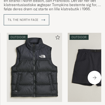
en strand i North Beach, San Francisco. Det var her det
klatreentusiastiske ægtepar Tompkins bestemte sig for, at
følge deres drøm og starte en lille klatrebutik i 1966.
Virksomheden udbyder i dag en omfattende kollektion af
tøj, udstyr og sko med en stærkt og god ydeevne og et
TIL THE NORTH FACE
design som egner sig ligeså godt i terræn som i det
urbane miljø.
OUTDOOR
OUTDOOR