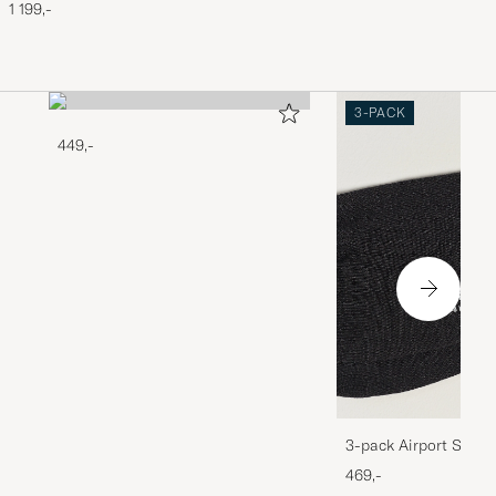
1 199,-
3-PACK
449,-
3-pack Airport Socks
Melange
469,-