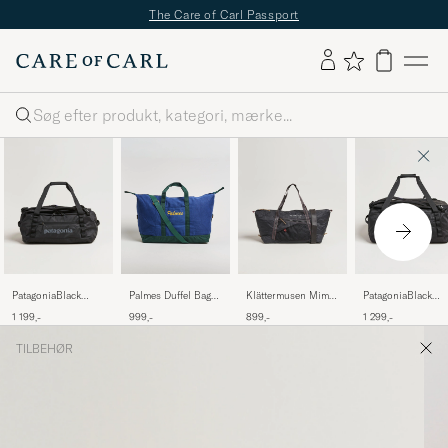
The Care of Carl Passport
Søg
PatagoniaBlack
Palmes Duffel Bag
Klättermusen Mimer
PatagoniaBlack
Hole Duffel
Navy
Dufflebag 25L Raven
Hole Duffel
1 199,-
999,-
899,-
1 299,-
40LBlack
55LBlack
TILBEHØR