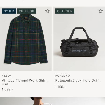
NYHED
OUTDOOR
OUTDOOR
FILSON
PATAGONIA
Vintage Flannel Work Shirt
PatagoniaBlack Hole Duffel
S
L
XL
Green/Navy
40LBlack
1 199,-
1 599,-