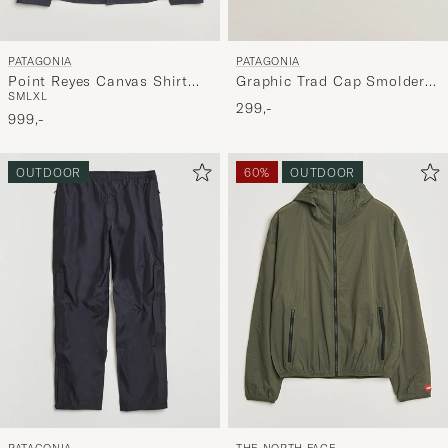
PATAGONIA
PATAGONIA
Point Reyes Canvas Shirt
Graphic Trad Cap Smolder
S
M
L
XL
Smolder Blue
Blue
299,-
999,-
OUTDOOR
60%
OUTDOOR