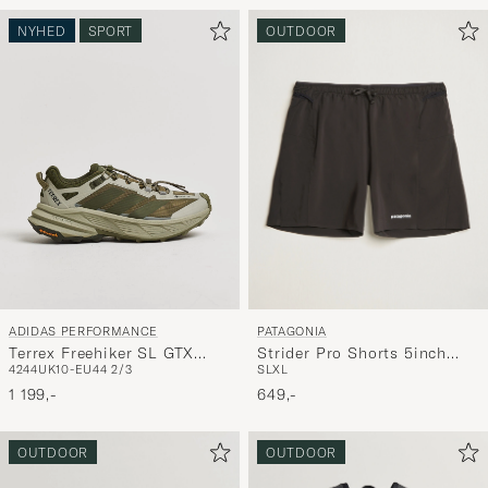
NYHED
SPORT
OUTDOOR
PATAGONIA
ADIDAS PERFORMANCE
Strider Pro Shorts 5inch
Terrex Freehiker SL GTX
S
L
XL
42
44
UK10-EU44 2/3
Black
Olive/Khaki
649,-
1 199,-
OUTDOOR
OUTDOOR