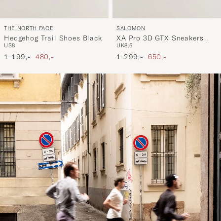
THE NORTH FACE
SALOMON
Hedgehog Trail Shoes Black
XA Pro 3D GTX Sneakers
US8
UK8,5
Black
Ordinary pris
Nedsat pris
Ordinary pris
Nedsat pris
1 199,-
480,-
1 299,-
650,-