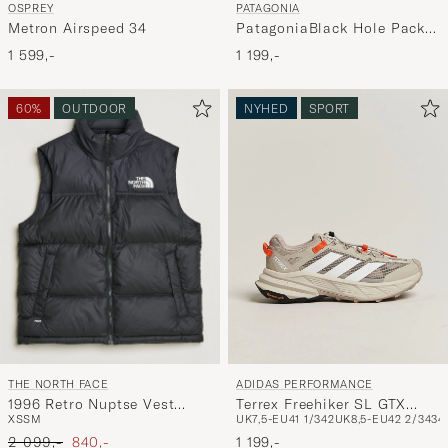
OSPREY
PATAGONIA
Metron Airspeed 34
PatagoniaBlack Hole Pack
25LBlack
1 599,-
1 199,-
60%
OUTDOOR
NYHED
SPORT
THE NORTH FACE
ADIDAS PERFORMANCE
1996 Retro Nuptse Vest
Terrex Freehiker SL GTX
XS
S
M
UK7,5-EU41 1/3
42
UK8,5-EU42 2/3
43
4
Black
Beige/White
Ordinary pris
Nedsat pris
2 099,-
840,-
1 199,-