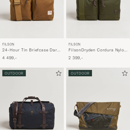
til
dig.
FILSON
FILSON
24-Hour Tin Briefcase Dark
FilsonDryden Cordura Nylon
Tan
BriefcaseOtter Green
4 499,-
2 399,-
OUTDOOR
OUTDOOR