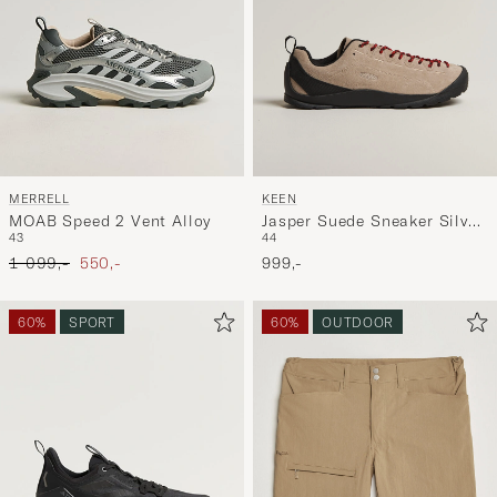
MERRELL
KEEN
MOAB Speed 2 Vent Alloy
Jasper Suede Sneaker Silver
43
44
Mink
Ordinary pris
Nedsat pris
1 099,-
550,-
999,-
60%
SPORT
60%
OUTDOOR