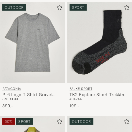
OUTDOOR
SPORT
PATAGONIA
FALKE SPORT
P-6 Logo T-Shirt Gravel
TK2 Explore Short Trekking
S
M
L
XL
XXL
40
42
44
Heather
Socks Black Mix
399,-
199,-
60%
SPORT
OUTDOOR