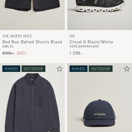
THE NORTH FACE
ON
Red Box Belted Shorts Black
Cloud 6 Black/White
S
M
L
XL
42
42,5
43
44
44,5
45
Ordinary pris
Nedsat pris
599,-
300,-
1 299,-
NYHED
OUTDOOR
NYHED
OUTDOOR