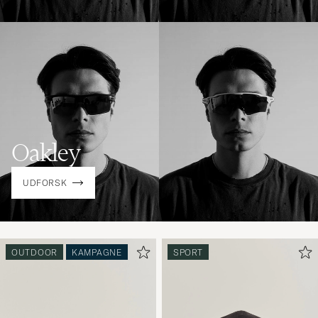
Oakley
UDFORSK
OUTDOOR
KAMPAGNE
SPORT