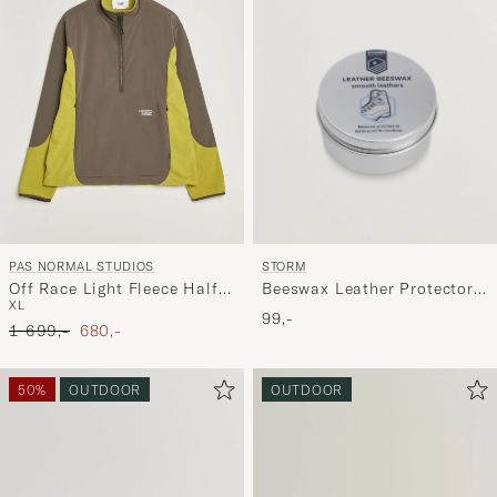
STORM
PAS NORMAL STUDIOS
Beeswax Leather Protector
Off Race Light Fleece Half
XL
100ml
Zip Moss Green
99,-
Ordinary pris
Nedsat pris
1 699,-
680,-
50%
OUTDOOR
OUTDOOR