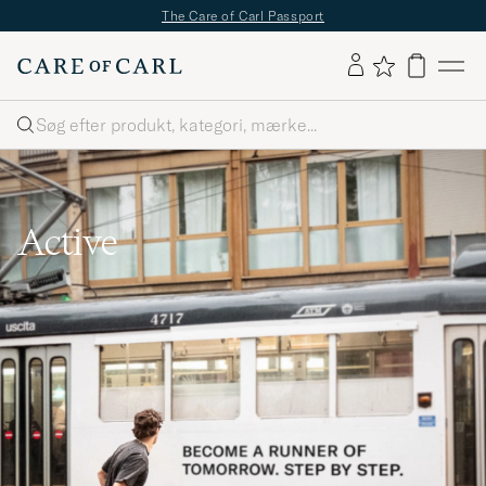
✔
Fri fragt over 499;-
✔
Fri retur
✔
1–3 dages levering
Søg
Active