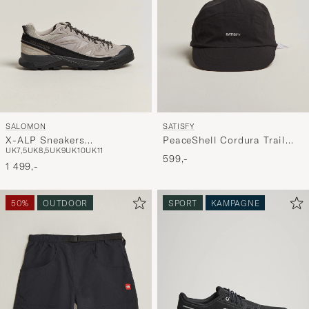
SALOMON
SATISFY
X-ALP Sneakers
PeaceShell Cordura Trail
UK7,5
UK8,5
UK9
UK10
UK11
Cloudburst/Paloma
Cap Black
599,-
1 499,-
50%
OUTDOOR
SPORT
KAMPAGNE