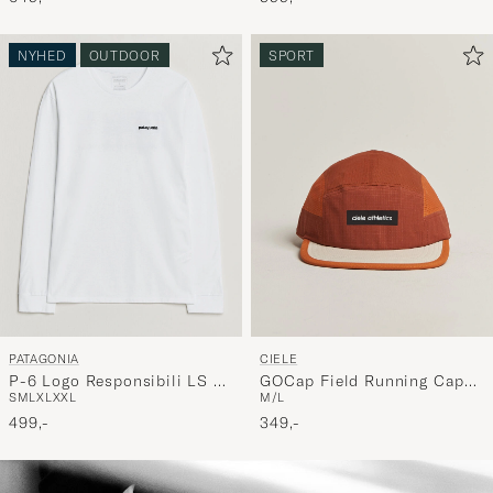
NYHED
OUTDOOR
SPORT
PATAGONIA
CIELE
P-6 Logo Responsibili LS T-
GOCap Field Running Cap
S
M
L
XL
XXL
M/L
Shirt Fiber White
Gingerbread Sunset
499,-
349,-