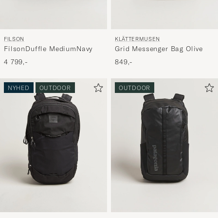
FILSON
KLÄTTERMUSEN
FilsonDuffle MediumNavy
Grid Messenger Bag Olive
4 799,-
849,-
NYHED
OUTDOOR
OUTDOOR