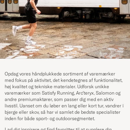
Opdag vores håndplukkede sortiment af varemærker
med fokus på aktivitet, det kendetegnes af funktionalitet,
høj kvalitet og tekniske materialer. Udforsk unikke
varemærker som Satisfy Running, Arc’teryx, Salomon og
andre premiumaktører, som passer dig med en aktiv
livsstil. Uanset om du løber en lang eller kort tur, vandrer i
bjerge eller skov, så har vi samlet de bedste specialister
inden for både sport- og outdoorsegmentet.
Lad dig inspirere og find favoritter til at supplere din