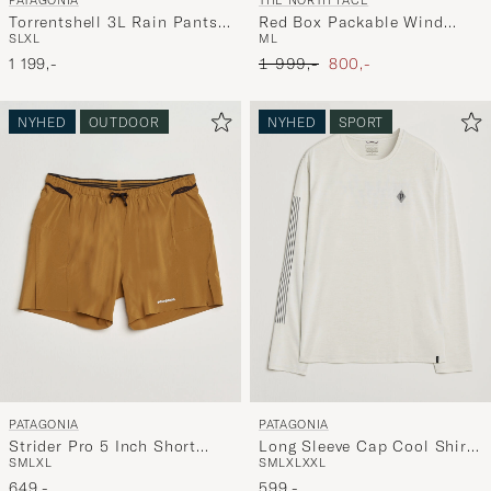
PATAGONIA
THE NORTH FACE
Torrentshell 3L Rain Pants
Red Box Packable Wind
S
L
XL
M
L
Black
Jacket New Taupe Green
Ordinary pris
Nedsat pris
1 199,-
1 999,-
800,-
NYHED
OUTDOOR
NYHED
SPORT
PATAGONIA
PATAGONIA
Strider Pro 5 Inch Short
Long Sleeve Cap Cool Shirt
S
M
L
XL
S
M
L
XL
XXL
Cinnamon Brown
Dyno White
649,-
599,-