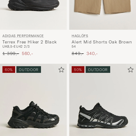
ADIDAS PERFORMANCE
HAGLÖFS
Terrex Free Hiker 2 Black
Alert Mid Shorts Oak Brown
UK8,5-EU42 2/3
54
Ordinary pris
Nedsat pris
Ordinary pris
Nedsat pris
1 399,-
560,-
849,-
340,-
60%
OUTDOOR
50%
OUTDOOR