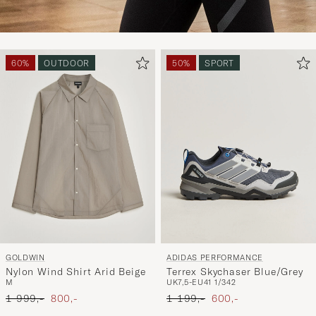
60%
OUTDOOR
50%
SPORT
GOLDWIN
ADIDAS PERFORMANCE
Nylon Wind Shirt Arid Beige
Terrex Skychaser Blue/Grey
M
UK7,5-EU41 1/3
42
Ordinary pris
Nedsat pris
Ordinary pris
Nedsat pris
1 999,-
800,-
1 199,-
600,-