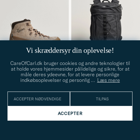
Vi skræddersyr din oplevelse!
CareOfCarl.dk bruger cookies og andre teknologier til
at holde vores hjemmesider pålidelige og sikre, for at
måle deres ydeevne, for at levere personlige
DANNER
SNOW PEAK
indkøbsoplevelser og personlig
…
Læs mere
Mountain 600 GTX Suede
Active Field Backpack M
41
41,5
42
43
45
Trail Boot Brown
Black
2 599,-
1 899,-
ACCEPTER NØDVENDIGE
TILPAS
SPORT
OUTDOOR
ACCEPTER