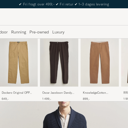
The Care of Carl Passport
door
Running
Pre-owned
Luxury
Dockers Original OPP
KnowledgeCotton
Oscar Jacobson Dandy
RRL
Straight Twill Stretch
Apparel Chuck Regular
Brushed Cotton Trousers
Br
649,-
899,-
1 499,-
1 9
Chino Harvest Gold
Cotton Twill Chino Tuffet
Brown