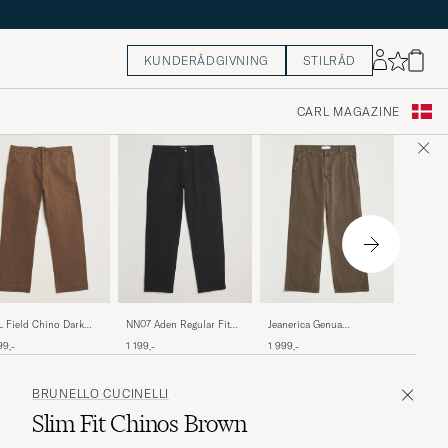
KUNDERÅDGIVNING
STILRÅD
CARL MAGAZINE
Carhart
NN07 Aden Regular Fit
 Field Chino Dark
Jeanerica Genua
Pants Le
Chinos Black
own
Herringbone Twill Chino
899,-
1 199,-
99,-
1 999,-
Brown
BRUNELLO CUCINELLI
Slim Fit Chinos Brown