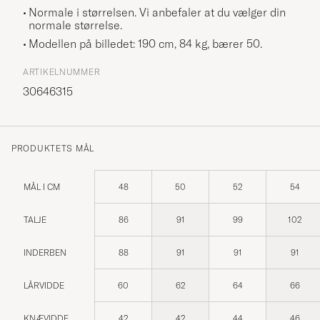
Normale i størrelsen. Vi anbefaler at du vælger din
normale størrelse.
Modellen på billedet: 190 cm, 84 kg, bærer
50
.
ARTIKELNUMMER
30646315
PRODUKTETS MÅL
MÅL I CM
48
50
52
54
TALJE
86
91
99
102
INDERBEN
88
91
91
91
LÅRVIDDE
60
62
64
66
KNÆVIDDE
42
42
44
46