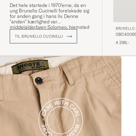
Det hele startede i 1970’erne, da en
ung Brunello Cucinelli forelskede sig
for anden gang i hans liv. Denne
"anden" kærlighed var
middelalderbyen Solomeo, hjemsted
BRUNELLO 
for Brunellos kæreste Federica. Her
0BC4006S
TIL BRUNELLO CUCINELLI
opdager han sin passion for
4 299,-
strikkehåndværket. I dag, lidt over et
halvt århundrede senere, er den
farvede kashmirtrøje fortsat
Brunellos store innovation.