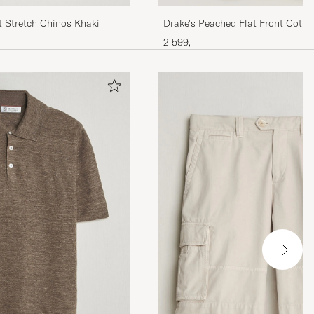
t Stretch Chinos Khaki
Drake's Peached Flat Front Cott
2 599,-