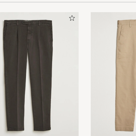
Flott kvalitet
JAN M
KØBTE PÅ CAREOFCARL.NO