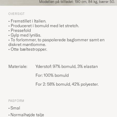
Modellen på billedet: 190 cm, 84 kg, bærer 50.
OVERSIGT
• Fremstillet i Italien.
• Produceret i bomuld med let stretch.
• Pressefold
• Gylp med lynlås.
• To forlommer, to paspolerede baglommer samt en
diskret møntlomme.
• Otte bæltestropper.
Materiale:
Yderstof: 97% bomuld, 3% elastan
For: 100% bomuld
For 2: 58% bomuld, 42% polyester.
PASFORM
Smal
Normalhøjde talje