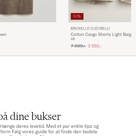
50%
BRUNELLO CUCINELLI
rown
Cotton Cargo Shorts Light Beige
48
Ordinary pris
Nedsat pris
7 099,-
3 550,-
S
på dine bukser
forlænge deres levetid. Med et par enkle tips og
form Følg vores guide for at finde den bedste