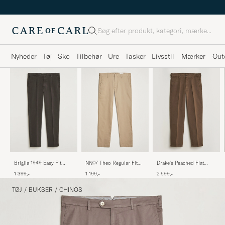
Søg
Nyheder
Tøj
Sko
Tilbehør
Ure
Tasker
Livsstil
Mærker
Out
NN07 Theo Regular Fit
Briglia 1949 Easy Fit
Drake's Peached Flat
Stretch Chinos Khaki
Pleated Cotton Stretch
Front Cotton Chino
1 199,-
1 399,-
2 599,-
Chino Dark Brown
Brown
TØJ
/
BUKSER
/
CHINOS