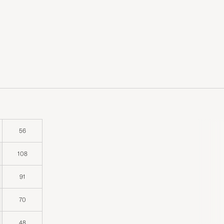
56
108
91
70
48