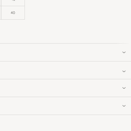
40
og syes ind i