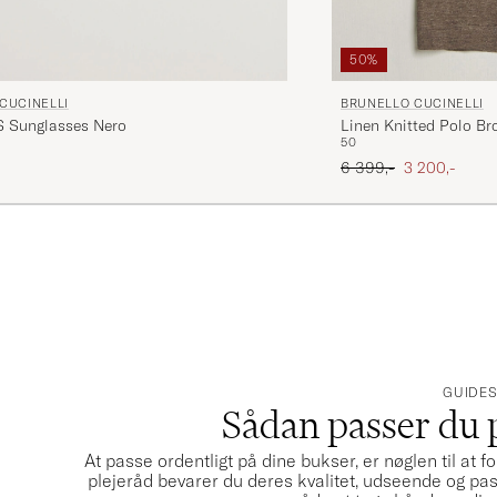
50%
CUCINELLI
BRUNELLO CUCINELLI
 Sunglasses Nero
Linen Knitted Polo B
50
Ordinary pris
Nedsat pris
6 399,-
3 200,-
GUIDE
Sådan passer du 
At passe ordentligt på dine bukser, er nøglen til at 
plejeråd bevarer du deres kvalitet, udseende og pas