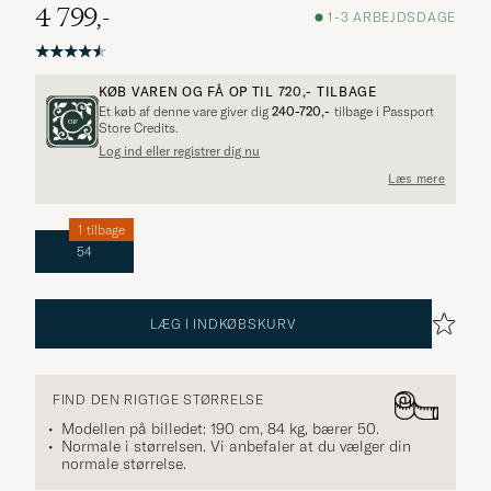
4 799,-
1-3 ARBEJDSDAGE
KØB VAREN OG FÅ OP TIL
720,-
TILBAGE
Et køb af denne vare giver dig
240-720,-
tilbage i Passport
Store Credits.
Log ind eller registrer dig nu
Læs mere
1 tilbage
54
LÆG I INDKØBSKURV
FIND DEN RIGTIGE STØRRELSE
Modellen på billedet: 190 cm, 84 kg, bærer
50
.
Normale i størrelsen. Vi anbefaler at du vælger din
normale størrelse.