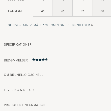
FODVIDDE
34
35
36
38
»
SE HVORDAN VI MÅLER OG OMREGNER STØRRELSER
SPECIFIKATIONER
BEDØMMELSER
OM BRUNELLO CUCINELLI
Bukserne var store i størrelsen (54). Skal til skrædder 
livet. (foruden at lægges op i benene).
LEVERING & RETUR
JØRGEN H
KØBTE PÅ CAREOFCARL.DK
PRODUCENTINFORMATION