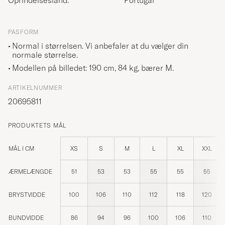
PASFORM
Normal i størrelsen. Vi anbefaler at du vælger din
normale størrelse.
Modellen på billedet: 190 cm, 84 kg, bærer
M
.
ARTIKELNUMMER
20695811
PRODUKTETS MÅL
MÅL I CM
XS
S
M
L
XL
XXL
ÆRMELÆNGDE
51
53
53
55
55
55
BRYSTVIDDE
100
106
110
112
118
120
BUNDVIDDE
86
94
96
100
106
110