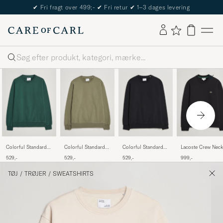
The Care of Carl Passport
Søg
Colorful Standard
Colorful Standard
Colorful Standard
Lacoste Crew Neck
Classic Organic
Classic Organic
Classic Organic
Sweatshirt Black
529,-
529,-
529,-
999,-
Crew Neck Sweat
Crew Neck Sweat
Crew Neck Sweat
Emerald Green
Dusty Olive
Deep Black
TØJ
/
TRØJER
/
SWEATSHIRTS