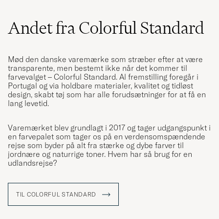
ANDREAS G
KØBTE PÅ CAREOFCARL.SE
Andet fra Colorful Standard
Skön, snygg och normal i storleken.
DAVID M
KØBTE PÅ CAREOFCARL.SE
Mød den danske varemærke som stræber efter at være
transparente, men bestemt ikke når det kommer til
farvevalget – Colorful Standard. Al fremstilling foregår i
Portugal og via holdbare materialer, kvalitet og tidløst
design, skabt tøj som har alle forudsætninger for at få en
Bra kvalitet på kläder och snabb leverans!
lang levetid.
CHRISTOFFER W
KØBTE PÅ CAREOFCARL.SE
Varemærket blev grundlagt i 2017 og tager udgangspunkt i
en farvepalet som tager os på en verdensomspændende
rejse som byder på alt fra stærke og dybe farver til
jordnære og naturrige toner. Hvem har så brug for en
Alles super
udlandsrejse?
EWGENIJ M
KØBTE PÅ CAREOFCARL.DE
TIL COLORFUL STANDARD
Riktigt skön o snygg tröja. Tyckte den va lite