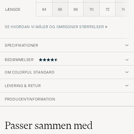
LÆNGDE
64
65
66
70
72
74
»
SE HVORDAN VI MÅLER OG OMREGNER STØRRELSER
SPECIFIKATIONER
BEDØMMELSER
4.3
OM COLORFUL STANDARD
LEVERING & RETUR
(156 Bedømmelse)
(102)
PRODUCENTINFORMATION
(32)
(4)
(6)
(12)
Passer sammen med