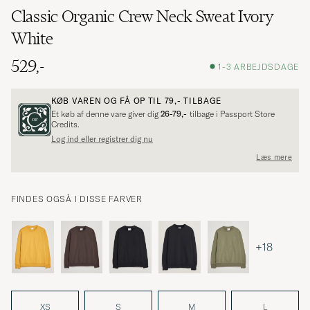
Classic Organic Crew Neck Sweat Ivory
White
529,-
1-3 ARBEJDSDAGE
KØB VAREN OG FÅ OP TIL
79,-
TILBAGE
Et køb af denne vare giver dig
26-79,-
tilbage i Passport Store
Credits.
Log ind eller registrer dig nu
Læs mere
FINDES OGSÅ I DISSE FARVER
+18
XS
S
M
L