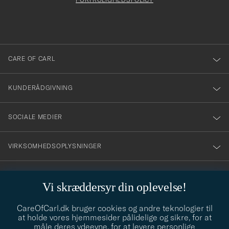
att
du
anmälde
dig
till
CARE OF CARL
vårt
nyhetsbrev!
KUNDERÅDGIVNING
SOCIALE MEDIER
VIRKSOMHEDSOPLYSNINGER
Vi skræddersyr din oplevelse!
STILRÅD
CareOfCarl.dk bruger cookies og andre teknologier til
Behøver du hjælp til at finde din stil? Lad os hjælpe dig, vi hjælper
at holde vores hjemmesider pålidelige og sikre, for at
gerne til!
info@careofcarl.dk
måle deres ydeevne, for at levere personlige