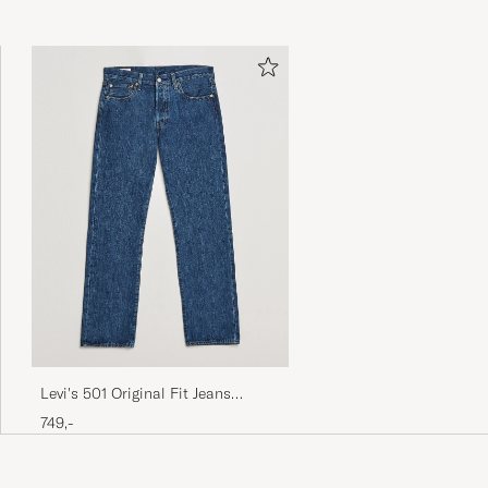
Perfekt i storlek. Köp large för lite mer
avslappnad känsla.
DANIEL K
KØBTE PÅ CAREOFCARL.SE
Sehr gute Qualität, schnelle Lieferung,
empfehlenswert!
THOMAS N
KØBTE PÅ CAREOFCARL.DE
Sehr schnelle Lieferung. Alles top!
JONAS F
KØBTE PÅ CAREOFCARL.DE
Levi's 501 Original Fit Jeans
Stonewash
749,-
Super color, nice soft material and not too