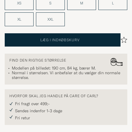
XS
S
M
L
XL
XXL
LÆG I INDKØBSKURV
FIND DEN RIGTIGE STØRRELSE
Modellen på billedet: 190 cm, 84 kg, bærer
M
.
Normal i størrelsen. Vi anbefaler at du vælger din normale
størrelse.
HVORFOR SKAL JEG HANDLE PÅ CARE OF CARL?
Fri fragt over 499;-
Sendes indenfor 1-3 dage
Fri retur