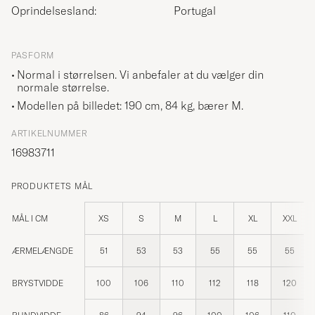
Oprindelsesland:
Portugal
PASFORM
Normal i størrelsen. Vi anbefaler at du vælger din
normale størrelse.
Modellen på billedet: 190 cm, 84 kg, bærer
M
.
ARTIKELNUMMER
16983711
PRODUKTETS MÅL
MÅL I CM
XS
S
M
L
XL
XXL
ÆRMELÆNGDE
51
53
53
55
55
55
BRYSTVIDDE
100
106
110
112
118
120