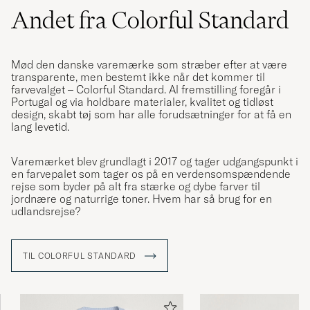
Super color, nice soft material and not too
Andet fra Colorful Standard
heavy, crisp and elegant, but rather pricey for
us in Australia with a weaker dollar.
LOUISE J
KØBTE PÅ CAREOFCARL.COM
Mød den danske varemærke som stræber efter at være
transparente, men bestemt ikke når det kommer til
farvevalget – Colorful Standard. Al fremstilling foregår i
Portugal og via holdbare materialer, kvalitet og tidløst
Perfekt, precis vad jag letade efter. Storlek M,
design, skabt tøj som har alle forudsætninger for at få en
178cm, 84kg normalbyggd
lang levetid.
SEBASTIAN W
KØBTE PÅ CAREOFCARL.SE
Varemærket blev grundlagt i 2017 og tager udgangspunkt i
en farvepalet som tager os på en verdensomspændende
rejse som byder på alt fra stærke og dybe farver til
jordnære og naturrige toner. Hvem har så brug for en
Super bra fit og bra materiale.
udlandsrejse?
PETER B
KØBTE PÅ CAREOFCARL.NO
TIL COLORFUL STANDARD
Underbar kvalitet, mjuk känsla. Nöjd även
med färgen.