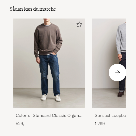
stor i storleken, så gick ned en storlek och då
Sådan kan du matche
passade den perfekt för mig. Snabb leverans.
Dunder.
FREDRIK R
KØBTE PÅ CAREOFCARL.SE
Perfekt passform och sann i storlek. Snygga
färger.
KRISTINA H
KØBTE PÅ CAREOFCARL.SE
Köpte två vid samma tillfälle. Perfekta i
storlek och passform. En vardagströja som
kommer att hålla länge.
Sunspel Loopback Sw
Colorful Standard Classic Organic
KRISTINA H
KØBTE PÅ CAREOFCARL.SE
Grey Melange
Crew Neck Sweat Fade Mud
1 299,-
529,-