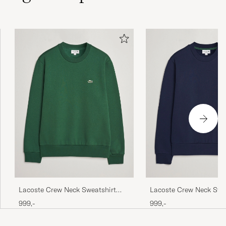
Perfekt i storlek. Köp large för lite mer
avslappnad känsla.
DANIEL K
KØBTE PÅ CAREOFCARL.SE
Sehr gute Qualität, schnelle Lieferung,
empfehlenswert!
THOMAS N
KØBTE PÅ CAREOFCARL.DE
Sehr schnelle Lieferung. Alles top!
JONAS F
KØBTE PÅ CAREOFCARL.DE
Lacoste Crew Neck Sweatshirt
Lacoste Crew Neck Swe
Green
Navy Blue
999,-
999,-