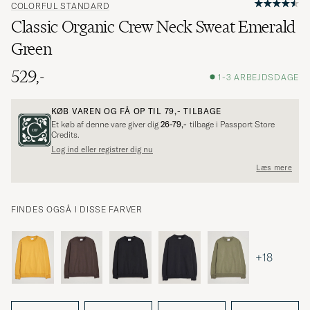
COLORFUL STANDARD
Classic Organic Crew Neck Sweat Emerald
Green
529,-
1-3 ARBEJDSDAGE
KØB VAREN OG FÅ OP TIL
79,-
TILBAGE
Et køb af denne vare giver dig
26-79,-
tilbage i Passport Store
Credits.
Log ind eller registrer dig nu
Læs mere
FINDES OGSÅ I DISSE FARVER
+18