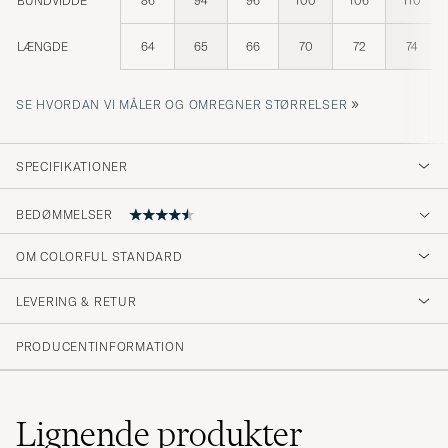
BUNDVIDDE
86
94
96
100
106
110
LÆNGDE
64
65
66
70
72
74
»
SE HVORDAN VI MÅLER OG OMREGNER STØRRELSER
SPECIFIKATIONER
BEDØMMELSER
4.3
OM COLORFUL STANDARD
LEVERING & RETUR
(156 Bedømmelse)
(102)
PRODUCENTINFORMATION
(32)
(4)
(6)
(12)
Lignende
produkter