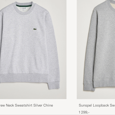
Perfekt i storlek. Köp large för lite mer avslappnad kän
DANIEL K
KØBTE PÅ CAREOFCARL.SE
Sehr gute Qualität, schnelle Lieferung, empfehlenswert
THOMAS N
KØBTE PÅ CAREOFCARL.DE
Sehr schnelle Lieferung. Alles top!
JONAS F
KØBTE PÅ CAREOFCARL.DE
Super color, nice soft material and not too heavy, crisp
but rather pricey for us in Australia with a weaker dollar
ew Neck Sweatshirt Silver Chine
Sunspel Loopback Swe
LOUISE J
KØBTE PÅ CAREOFCARL.COM
1 299,-