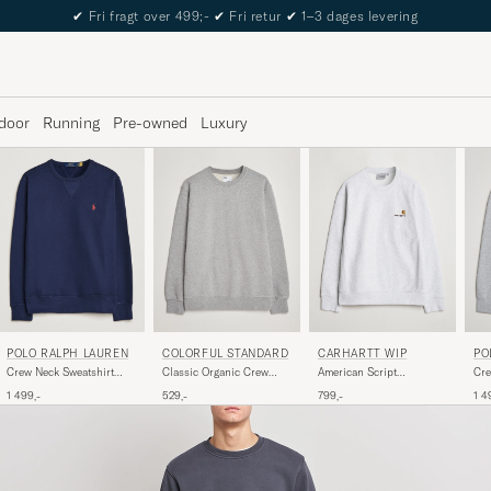
The Care of Carl Passport
door
Running
Pre-owned
Luxury
POLO RALPH LAUREN
COLORFUL STANDARD
CARHARTT WIP
PO
Crew Neck Sweatshirt
Classic Organic Crew
American Script
Cre
Cruise Navy
Neck Sweat Heather Grey
Sweatshirt Ash Heather
And
1 499,-
529,-
799,-
1 4