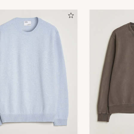
Perfekt, precis vad jag letade efter. Storlek M, 178cm, 
normalbyggd
SEBASTIAN W
KØBTE PÅ CAREOFCARL.SE
Super bra fit og bra materiale.
PETER B
KØBTE PÅ CAREOFCARL.NO
Underbar kvalitet, mjuk känsla. Nöjd även med färgen.
ANDREAS G
KØBTE PÅ CAREOFCARL.SE
Skön, snygg och normal i storleken.
DAVID M
KØBTE PÅ CAREOFCARL.SE