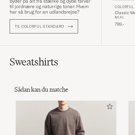
byder på alt fra stærke og dybe farver
til jordnære og naturrige toner. Hvem
COLORFUL
har så brug for en udlandsrejse?
Classic M
M
L
XL
799,-
TIL COLORFUL STANDARD
Sweatshirts
Sådan kan du matche