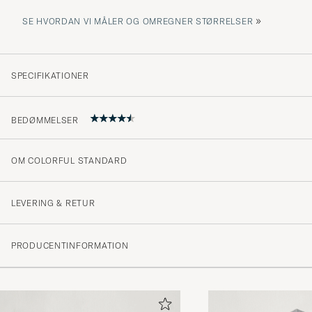
»
SE HVORDAN VI MÅLER OG OMREGNER STØRRELSER
SPECIFIKATIONER
BEDØMMELSER
OM COLORFUL STANDARD
4.3
LEVERING & RETUR
(156 Bedømmelse)
PRODUCENTINFORMATION
(102)
(32)
(4)
(6)
(12)