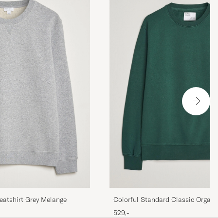
sla.
!
 and elegant,
.
atshirt Grey Melange
Colorful Standard Classic Organ
Sweat Emerald Green
529,-