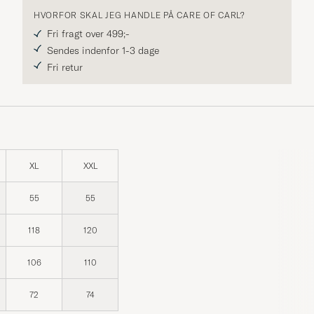
HVORFOR SKAL JEG HANDLE PÅ CARE OF CARL?
Fri fragt over 499;-
Sendes indenfor 1-3 dage
Fri retur
XL
XXL
55
55
118
120
106
110
72
74