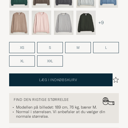
+9
XS
S
M
L
XL
XXL
LÆG I INDKØBSKURV
FIND DEN RIGTIGE STØRRELSE
Modellen på billedet: 189 cm, 76 kg, bærer
M
.
Normal i størrelsen. Vi anbefaler at du vælger din
normale størrelse.