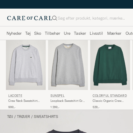
Søg
Nyheder
Tøj
Sko
Tilbehør
Ure
Tasker
Livsstil
Mærker
Out
LACOSTE
SUNSPEL
COLORFUL STANDARD
Crew Neck Sweatshirt
Loopback Sweatshirt Grey
Classic Organic Crew
Silver Chine
Melange
Neck Sweat Emerald
999,-
1 299,-
529,-
Green
TØJ
/
TRØJER
/
SWEATSHIRTS