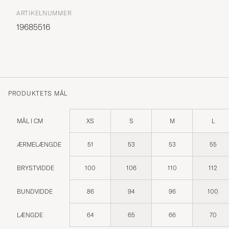
ARTIKELNUMMER
19685516
PRODUKTETS MÅL
MÅL I CM
XS
S
M
L
ÆRMELÆNGDE
51
53
53
55
BRYSTVIDDE
100
106
110
112
BUNDVIDDE
86
94
96
100
LÆNGDE
64
65
66
70