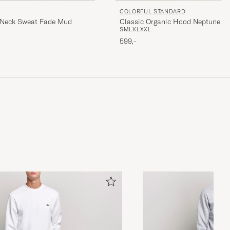
COLORFUL STANDARD
 Neck Sweat Fade Mud
Classic Organic Hood Neptune Bl
S
M
L
XL
XXL
599,-
eken, så gick
abb leverans.