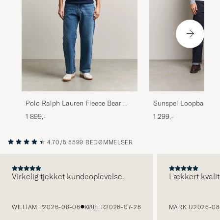
Polo Ralph Lauren Fleece Bear
Sunspel Loopback Sw
Sweatshirt Newport Navy
Grey Melange
1 899,-
1 299,-
4.70/5
5599 BEDØMMELSER
Virkelig tjekket kundeoplevelse.
Lækkert kvalit
FORRIGE
WILLIAM P
2026-08-06
KØBER
2026-07-28
MARK U
2026-08