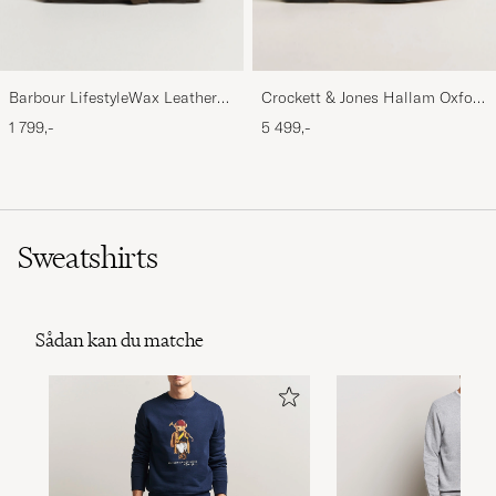
Barbour LifestyleWax Leather
Crockett & Jones Hallam Oxford
Briefcase Olive
Black Calf
1 799,-
5 499,-
Sweatshirts
Sådan kan du matche