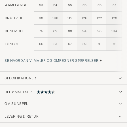
ÆRMELÆNGDE
53
54
55
56
56
57
BRYSTVIDDE
98
106
112
120
122
128
BUNDVIDDE
74
82
88
94
98
104
LÆNGDE
66
67
67
69
70
73
»
SE HVORDAN VI MÅLER OG OMREGNER STØRRELSER
SPECIFIKATIONER
BEDØMMELSER
4.7
OM SUNSPEL
LEVERING & RETUR
(7 Bedømmelse)