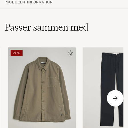
(5)
PRODUCENTINFORMATION
(2)
(0)
(0)
(0)
Passer sammen med
fantastisk! supermjuk, riktigt hög kvalitet.
20%
CHRISTIAN S
KØBTE PÅ CAREOFCARL.SE
Tredje färgen! Superbra kvalitet och väldigt
användbart plagg.
LARS RICHARD A
KØBTE PÅ CAREOFCARL.SE
Satt som et skudd, veldig følsomt stoff som
gjør at man må være observant når man