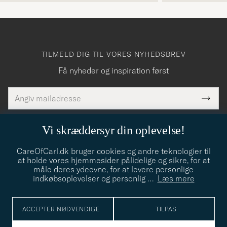
TILMELD DIG TIL VORES NYHEDSBREV
Få nyheder og inspiration først
E-
Tack
Dette
mailadresse
Submi
elt skal
för
Newsl
dfyldes
Form
LÆS MERE OM VORES
att
FORTROLIGHEDSPOLICY
Vi skræddersyr din oplevelse!
du
CareOfCarl.dk bruger cookies og andre teknologier til
anmälde
at holde vores hjemmesider pålidelige og sikre, for at
dig
måle deres ydeevne, for at levere personlige
indkøbsoplevelser og personlig
…
Læs mere
till
CARE OF CARL
vårt
nyhetsbrev!
ACCEPTER NØDVENDIGE
TILPAS
KUNDERÅDGIVNING