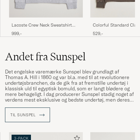
Lacoste Crew Neck Sweatshirt
Colorful Standard Clas
Silver Chine
Crew Neck Sweat Fade
999,-
529,-
Andet fra Sunspel
Det engelske varemærke Sunspel blev grundlagt af
Thomas A. Hill i 1860 og var bl.a. med til at revolutionere
undertøjsbranchen, da de gik fra at fremstille undertøj i
klassisk uld til egyptisk bomuld, som er langt blødere og
mere behageligt. I dag producerer Sunspel stadig noget af
verdens mest eksklusive og bedste undertøj, men deres
sortiment er også blevet udvidet med en tøjkollektion,
som ligeledes er i højeste kvalitet og kan gå under
TIL SUNSPEL
kategorien "hverdagsluksus".
3-PACK