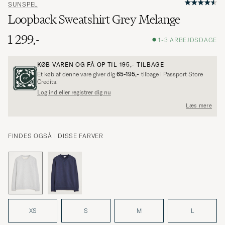
SUNSPEL
Loopback Sweatshirt Grey Melange
1 299,-
1-3 ARBEJDSDAGE
KØB VAREN OG FÅ OP TIL
195,-
TILBAGE
Et køb af denne vare giver dig
65-195,-
tilbage i Passport Store
Credits.
Log ind eller registrer dig nu
Læs mere
FINDES OGSÅ I DISSE FARVER
XS
S
M
L