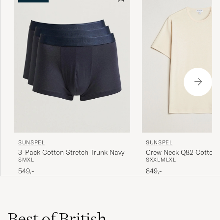
SUNSPEL
SUNSPEL
Crew Neck Q82 Cotton 
3-Pack Cotton Stretch Trunk Navy
S
XXL
M
L
XL
S
M
XL
Undyed
849,-
549,-
Best of British