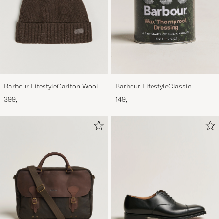
Barbour LifestyleCarlton Wool
Barbour LifestyleClassic
BeanieMid Brown
Thornproof Dressing
399,-
149,-