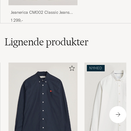
SEPPO A
KØBTE PÅ CAREOFCARL.FI
Jeanerica CM002 Classic Jeans
Natural White
1 299,-
Passade 👌 väldigt snygg
RIGMOR T
KØBTE PÅ CAREOFCARL.SE
Lignende
produkter
Storleken stämmer men på skärmbilden
finns en skiftning i rött som saknas i
NYHED
verkligheten, något missbelåten.
IVAR J
KØBTE PÅ CAREOFCARL.SE
Fin skjorta
JAN N
KØBTE PÅ CAREOFCARL.SE