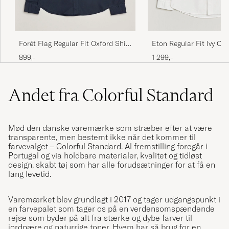
Excellent quality and very quick delivery thank
you
LESLEY G
KØBTE PÅ CAREOFCARL.COM
Forét Flag Regular Fit Oxford Shirt
Eton Regular Fit Ivy Oxf
Navy
White
899,-
1 299,-
Festes, etwas dickeres Hemd, angenehmer
Andet fra Colorful Standard
Stoff auch ohne t-Shirt drunter im Sommer
gut zu tragen.
SEBASTIAN S
KØBTE PÅ CAREOFCARL.DE
Mød den danske varemærke som stræber efter at være
transparente, men bestemt ikke når det kommer til
farvevalget – Colorful Standard. Al fremstilling foregår i
Portugal og via holdbare materialer, kvalitet og tidløst
design, skabt tøj som har alle forudsætninger for at få en
Snygg skjorta med fin mörkblå färg i mitt fall.
lang levetid.
God men inte supergod bomullskvalitet.
Regular fit men ändå lätt tendens till slimning,
Varemærket blev grundlagt i 2017 og tager udgangspunkt i
vilket dock bara är snyggt, men bla detta gör
en farvepalet som tager os på en verdensomspændende
att den blir liten i storleken. Fick gå upp från L
rejse som byder på alt fra stærke og dybe farver til
till XL, vilket inte hänt förr.
jordnære og naturrige toner. Hvem har så brug for en