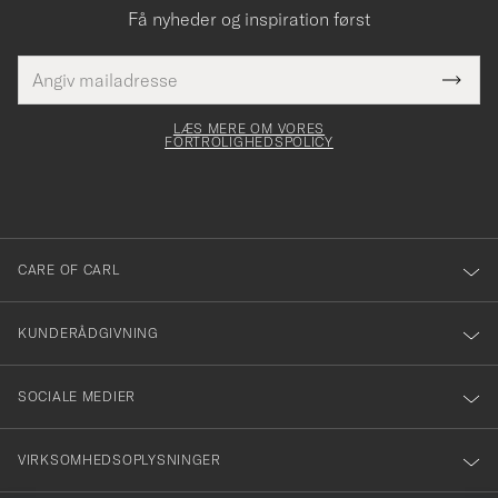
Få nyheder og inspiration først
E-
Tack
Dette
mailadresse
Submi
elt skal
för
Newsl
dfyldes
Form
LÆS MERE OM VORES
att
FORTROLIGHEDSPOLICY
du
anmälde
dig
till
CARE OF CARL
vårt
nyhetsbrev!
KUNDERÅDGIVNING
SOCIALE MEDIER
VIRKSOMHEDSOPLYSNINGER