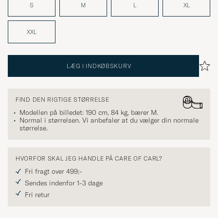
S
M
L
XL
XXL
LÆG I INDKØBSKURV
FIND DEN RIGTIGE STØRRELSE
Modellen på billedet: 190 cm, 84 kg, bærer
M
.
Normal i størrelsen. Vi anbefaler at du vælger din normale
størrelse.
HVORFOR SKAL JEG HANDLE PÅ CARE OF CARL?
Fri fragt over 499;-
Sendes indenfor 1-3 dage
Fri retur