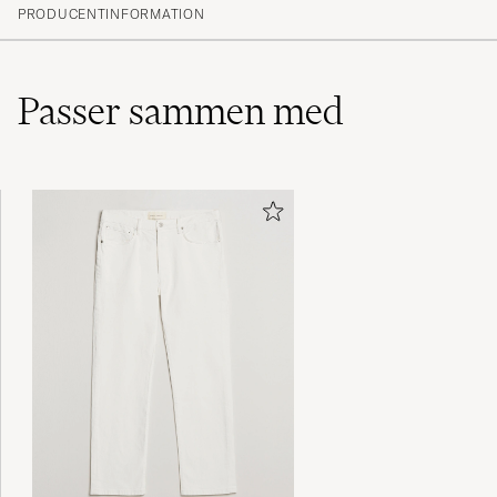
(28)
PRODUCENTINFORMATION
(11)
(2)
(0)
(0)
Passer sammen med
veldig fornøyd. Jeg ligger ofte mellom L og XL i
skjorter, gikk opp til en XL her, det var nok et
riktig valg.
JØRGEN F
KØBTE PÅ CAREOFCARL.NO
Paidan malli on hyvä; kaulus voisi olla hieman
korkeampi - takanappi puuttuu.
Puuvillakangas tuntuu varsin ohuelta, mutta
kelpaa. Väri on hyvä ja sellainen, jota odotin
sen olevan.