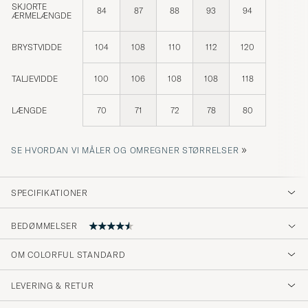
SKJORTE
84
87
88
93
94
ÆRMELÆNGDE
BRYSTVIDDE
104
108
110
112
120
TALJEVIDDE
100
106
108
108
118
LÆNGDE
70
71
72
78
80
»
SE HVORDAN VI MÅLER OG OMREGNER STØRRELSER
SPECIFIKATIONER
BEDØMMELSER
4.6
OM COLORFUL STANDARD
LEVERING & RETUR
(41 Bedømmelse)