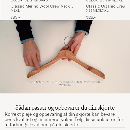
COLORFUL STANDARD
COLORFUL STANDARD
men perfekt til varme dage. Krøller dog nemt.
Classic Merino Wool Crew Neck
Classic Organic Crew 
M
L
XL
XS
S
M
L
XL
XXL
Polar Blue
Emerald Green
SIMON A
KØBTE PÅ CAREOFCARL.DK
799,-
529,-
Snygg, mjuk, fall i tyget
MARCUS S
KØBTE PÅ CAREOFCARL.SE
Sådan passer og opbevarer du din skjorte
Korrekt pleje og opbevaring af din skjorte kan bevare
dens kvalitet og minimere rynker. Følg disse enkle trin for
at forlænge levetiden på din skjorte.