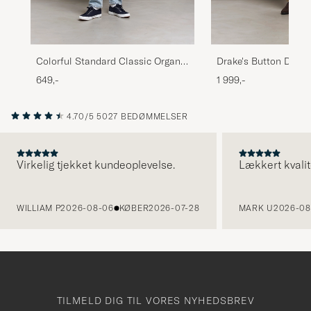
Colorful Standard Classic Organic
Drake's Button Down 
Oxford Button Down Shirt Navy
White
649,-
1 999,-
Blue
4.70/5
5027 BEDØMMELSER
Virkelig tjekket kundeoplevelse.
Lækkert kvalit
FORRIGE
WILLIAM P
2026-08-06
KØBER
2026-07-28
MARK U
2026-08
TILMELD DIG TIL VORES NYHEDSBREV