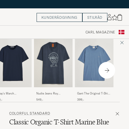
KUNDERÅDGIVNING
STILRÅD
CARL MAGAZINE
Colorful
ay's March
Nudie Jeans Roy
Gant The Original T-Shirt
Organic
vyweight T-Shirt Navy
Jeanjuggler T-Shirt Dark
Blue Horizon
249,-
,-
549,-
399,-
Indigo
Blue
COLORFUL STANDARD
Classic Organic T-Shirt Marine Blue