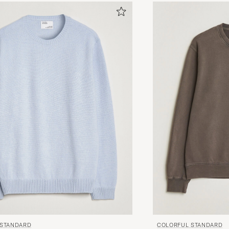
Veldig fin lys dus farge. Obs! Den er litt kort sammenl
andre merker. Jeg er 196, bestilte XL og vurderte å ret
lengden
OLE H
KØBTE PÅ CAREOFCARL.NO
Bra kvalitet och bra i storleken.
MATHIAS F
KØBTE PÅ CAREOFCARL.SE
Great color, great fit, great quality.
ALEXANDER A
KØBTE PÅ CAREOFCARL.DE
Mycket bra kvalitet, normal i storlek
 STANDARD
COLORFUL STANDARD