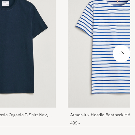
 stämmer inte
ssic Organic T-Shirt Navy
Armor-lux Hoëdic Boatneck Hérita
shirt White/Blue
499,-