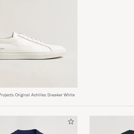
Flott. T-skjorte raskt levert. Kjennes ut som kvalitet. F
levetiden oppveier prisen.
SNORRE R
KØBTE PÅ CAREOFCARL.NO
Wonderful quality! You feel and see it!
KADIR B
KØBTE PÅ CAREOFCARL.DE
Fit true to size and very good quality
ojects Original Achilles Sneaker White
JOERG F
KØBTE PÅ CAREOFCARL.DE
Ware ok, für die Qualität hochpreisig. Gute Abwicklung
KLAUS- D. M
KØBTE PÅ CAREOFCARL.DE