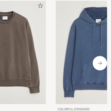
ignet med noen
urnere pga
COLORFUL STANDARD