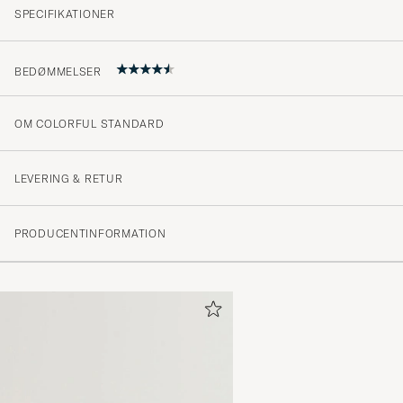
SPECIFIKATIONER
BEDØMMELSER
OM COLORFUL STANDARD
4.5
LEVERING & RETUR
(220 Bedømmelse)
PRODUCENTINFORMATION
(142)
(65)
(10)
(1)
(3)
Strl L, 183cm 86kg bra passform
DANIEL J
KØBTE PÅ CAREOFCARL.SE