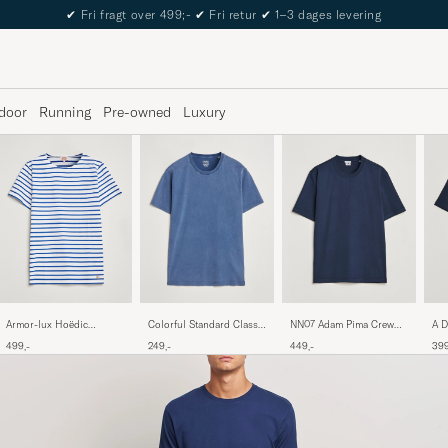
The Care of Carl Passport
door
Running
Pre-owned
Luxury
Armor-lux Hoëdic
Colorful Standard Classic
NN07 Adam Pima Crew
A D
Boatneck Héritage Stripe
Organic T-Shirt Neptune
Neck T-Shirt Navy Blue
Hea
499,-
249,-
449,-
399
T-shirt White/Blue
Blue