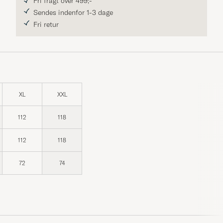
Fri fragt over 499;-
Sendes indenfor 1-3 dage
Fri retur
XL
XXL
112
118
112
118
72
74