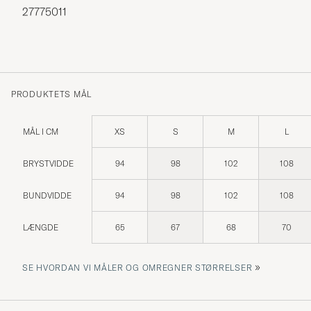
27775011
PRODUKTETS MÅL
MÅL I CM
XS
S
M
L
BRYSTVIDDE
94
98
102
108
BUNDVIDDE
94
98
102
108
LÆNGDE
65
67
68
70
»
SE HVORDAN VI MÅLER OG OMREGNER STØRRELSER