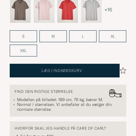
+16
S
M
L
XL
XXL
LÆG I INDKØBSKURV
FIND DEN RIGTIGE STØRRELSE
Modellen på billedet: 189 cm, 76 kg, bærer
M
.
Normal i størrelsen. Vi anbefaler at du vælger din
normale størrelse.
HVORFOR SKAL JEG HANDLE PÅ CARE OF CARL?