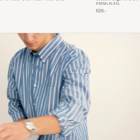
XS
S
M
L
XL
XXL
PATRIK T
KØBTE PÅ CAREOFCARL.SE
529,-
Veldig fin lys dus farge. Obs! Den er litt kort sammenl
andre merker. Jeg er 196, bestilte XL og vurderte å ret
lengden
OLE H
KØBTE PÅ CAREOFCARL.NO
Bra kvalitet och bra i storleken.
MATHIAS F
KØBTE PÅ CAREOFCARL.SE
Great color, great fit, great quality.
ALEXANDER A
KØBTE PÅ CAREOFCARL.DE