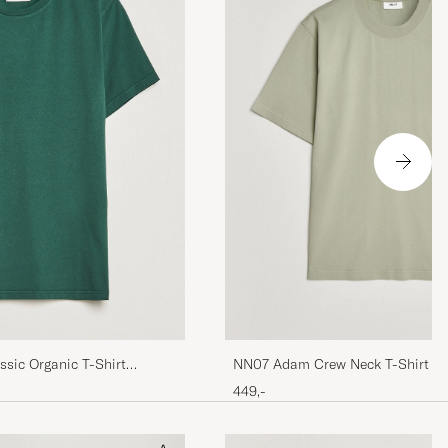
år se an om
ssic Organic T-Shirt
NN07 Adam Crew Neck T-Shirt Sa
449,-