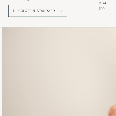
M
L
XL
799,-
TIL COLORFUL STANDARD