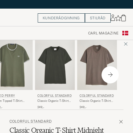
KUNDERÅDGIVNING
STILRÅD
CARL MAGAZINE
NN07
COLORFUL STANDARD
ED PERRY
COLORFUL STANDARD
Adam Pi
Classic Organic T-Shirt
n Tipped T-Shirt
Classic Organic T-Shirt
Shirt C
Hunter Green
rel Wreath Green
Faded Mud
449,-
249,-
,-
249,-
COLORFUL STANDARD
Classic Organic T-Shirt Midnight