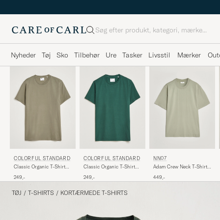
Søg
Nyheder
Tøj
Sko
Tilbehør
Ure
Tasker
Livsstil
Mærker
Out
COLORFUL STANDARD
COLORFUL STANDARD
NN07
Classic Organic T-Shirt
Classic Organic T-Shirt
Adam Crew Neck T-Shirt
Dusty Olive
Emerald Green
Sage Green
249,-
249,-
449,-
TØJ
/
T-SHIRTS
/
KORTÆRMEDE T-SHIRTS