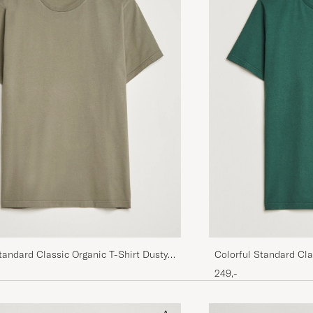
DANIEL J
KØBTE PÅ CAREOFCARL.SE
Flott. T-skjorte raskt levert. Kjennes ut som kvalitet. F
levetiden oppveier prisen.
SNORRE R
KØBTE PÅ CAREOFCARL.NO
Wonderful quality! You feel and see it!
KADIR B
KØBTE PÅ CAREOFCARL.DE
Fit true to size and very good quality
tandard Classic Organic T-Shirt Dusty
Colorful Standard Cla
JOERG F
KØBTE PÅ CAREOFCARL.DE
Emerald Green
249,-
Ware ok, für die Qualität hochpreisig. Gute Abwicklung