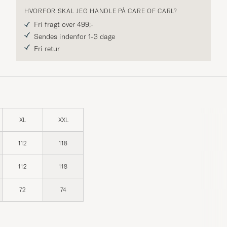
HVORFOR SKAL JEG HANDLE PÅ CARE OF CARL?
Fri fragt over 499;-
Sendes indenfor 1-3 dage
Fri retur
XL
XXL
112
118
112
118
72
74