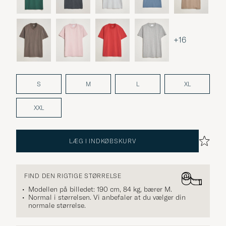
+16
S
M
L
XL
XXL
LÆG I INDKØBSKURV
FIND DEN RIGTIGE STØRRELSE
Modellen på billedet: 190 cm, 84 kg, bærer
M
.
Normal i størrelsen. Vi anbefaler at du vælger din
normale størrelse.