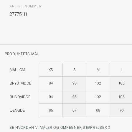
ARTIKELNUMMER
27775111
PRODUKTETS MÅL
MÅL I CM
XS
S
M
L
BRYSTVIDDE
94
98
102
108
BUNDVIDDE
94
98
102
108
LÆNGDE
65
67
68
70
»
SE HVORDAN VI MÅLER OG OMREGNER STØRRELSER