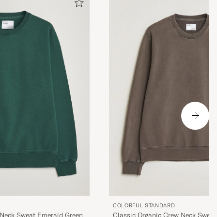
 stämmer inte
COLORFUL STANDARD
 Neck Sweat Emerald Green
Classic Organic Crew Neck Swea