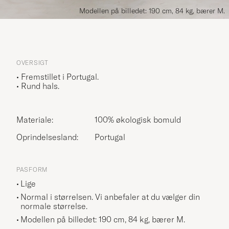
Modellen på billedet: 190 cm, 84 kg, bærer M.
OVERSIGT
• Fremstillet i Portugal.
• Rund hals.
Materiale:
100% økologisk bomuld
Oprindelsesland:
Portugal
PASFORM
Lige
Normal i størrelsen. Vi anbefaler at du vælger din
normale størrelse.
Modellen på billedet: 190 cm, 84 kg, bærer
M
.