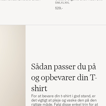
S
M
L
XL
XXL
529,-
ignet med noen
urnere pga
Sådan passer du på
og opbevarer din T-
shirt
For at bevare din t-shirt i god stand, er
det vigtigt at pleje og vaske den på den
rigtige måde. Følg disse enkel trin for at