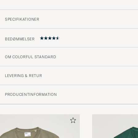
SPECIFIKATIONER
BEDØMMELSER
OM COLORFUL STANDARD
4.5
LEVERING & RETUR
(220 Bedømmelse)
PRODUCENTINFORMATION
(142)
(65)
(10)
(1)
(3)
Strl L, 183cm 86kg bra passform