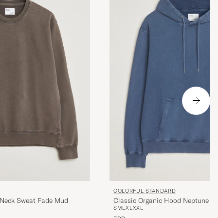
 stämmer inte
COLORFUL STANDARD
 Neck Sweat Fade Mud
Classic Organic Hood Neptune Bl
S
M
L
XL
XXL