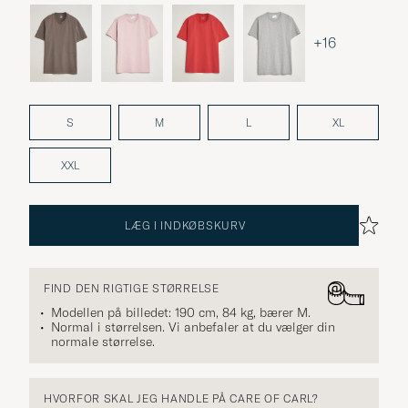
+16
S
M
L
XL
XXL
LÆG I INDKØBSKURV
FIND DEN RIGTIGE STØRRELSE
Modellen på billedet: 190 cm, 84 kg, bærer
M
.
Normal i størrelsen. Vi anbefaler at du vælger din
normale størrelse.
HVORFOR SKAL JEG HANDLE PÅ CARE OF CARL?