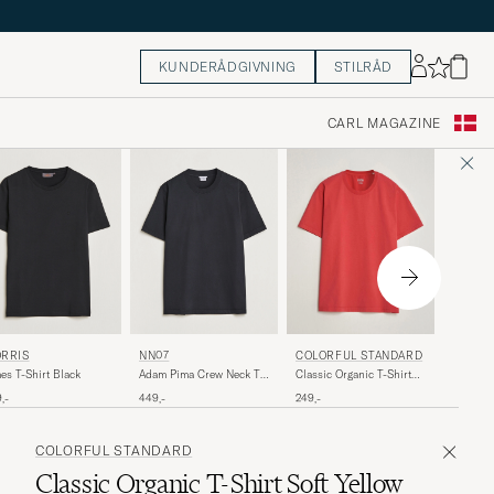
KUNDERÅDGIVNING
STILRÅD
CARL MAGAZINE
NUDIE 
RRIS
NN07
COLORFUL STANDARD
Uno Eve
es T-Shirt Black
Adam Pima Crew Neck T-
Classic Organic T-Shirt
T-Shirt 
Shirt Black
Faded Red
449,-
,-
449,-
249,-
COLORFUL STANDARD
Classic Organic T-Shirt Soft Yellow