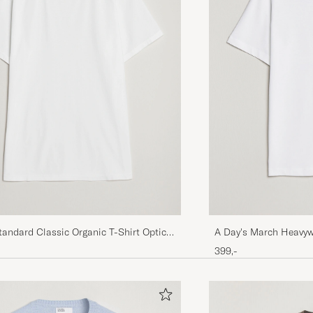
Flott. T-skjorte raskt levert. Kjennes ut som kvalitet. F
levetiden oppveier prisen.
SNORRE R
KØBTE PÅ CAREOFCARL.NO
Wonderful quality! You feel and see it!
KADIR B
KØBTE PÅ CAREOFCARL.DE
Fit true to size and very good quality
tandard Classic Organic T-Shirt Optical
A Day's March Heavyw
JOERG F
KØBTE PÅ CAREOFCARL.DE
399,-
Ware ok, für die Qualität hochpreisig. Gute Abwicklung
KLAUS- D. M
KØBTE PÅ CAREOFCARL.DE