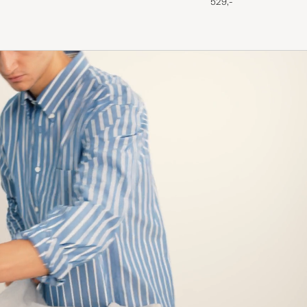
529,-
Veldig fin lys dus farge. Obs! Den er litt kort sammenl
andre merker. Jeg er 196, bestilte XL og vurderte å ret
lengden
OLE H
KØBTE PÅ CAREOFCARL.NO
Bra kvalitet och bra i storleken.
MATHIAS F
KØBTE PÅ CAREOFCARL.SE
Great color, great fit, great quality.
ALEXANDER A
KØBTE PÅ CAREOFCARL.DE
Mycket bra kvalitet, normal i storlek