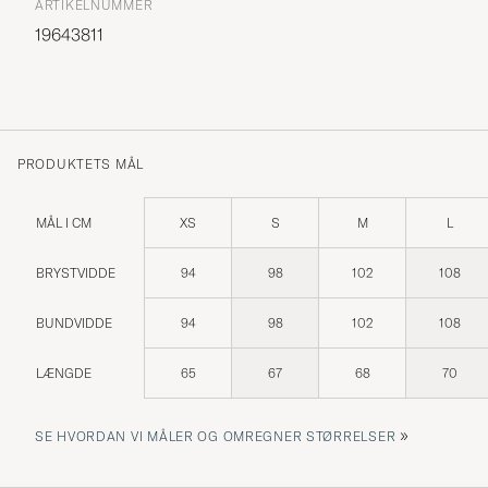
ARTIKELNUMMER
19643811
PRODUKTETS MÅL
MÅL I CM
XS
S
M
L
BRYSTVIDDE
94
98
102
108
BUNDVIDDE
94
98
102
108
LÆNGDE
65
67
68
70
»
SE HVORDAN VI MÅLER OG OMREGNER STØRRELSER