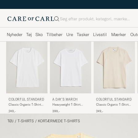
Søg
Nyheder
Tøj
Sko
Tilbehør
Ure
Tasker
Livsstil
Mærker
Out
COLORFUL STANDARD
A DAY'S MARCH
COLORFUL STANDARD
Classic Organic T-Shirt
Heavyweight T-Shirt
Classic Organic T-Shirt
Optical White
White
Ivory White
249,-
399,-
249,-
TØJ
/
T-SHIRTS
/
KORTÆRMEDE T-SHIRTS