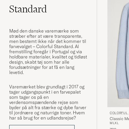
Standard
Mød den danske varemærke som
stræber efter at være transparente,
men bestemt ikke når det kommer til
farvevalget – Colorful Standard. Al
fremstilling foregår i Portugal og via
holdbare materialer, kvalitet og tidløst
design, skabt tøj som har alle
forudsætninger for at få en lang
levetid.
Varemærket blev grundlagt i 2017 og
tager udgangspunkt i en farvepalet
som tager os på en
verdensomspændende rejse som
byder på alt fra stærke og dybe farver
til jordnære og naturrige toner. Hvem
COLORFUL
har så brug for en udlandsrejse?
Classic M
M
L
XL