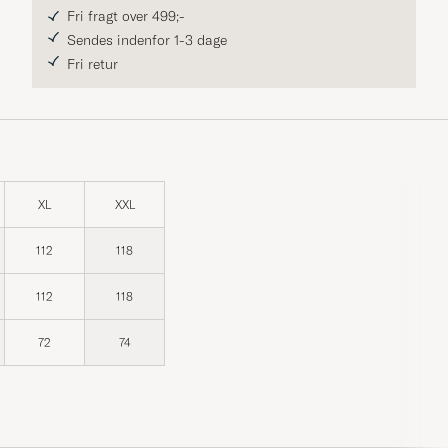
Fri fragt over 499;-
Sendes indenfor 1-3 dage
Fri retur
XL
XXL
112
118
112
118
72
74