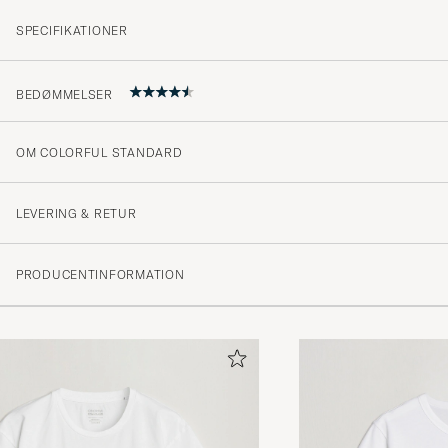
SPECIFIKATIONER
BEDØMMELSER
OM COLORFUL STANDARD
4.5
LEVERING & RETUR
(220 Bedømmelse)
PRODUCENTINFORMATION
(142)
(65)
(10)
(1)
(3)
Strl L, 183cm 86kg bra passform
DANIEL J
KØBTE PÅ CAREOFCARL.SE