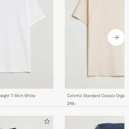
år se an om
eight T-Shirt White
Colorful Standard Classic Organic
White
249,-