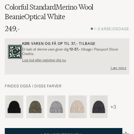
Colorful StandardMerino Wool
BeanieOptical White
249,-
1-3 ARBEJDSDAGE
KØB VAREN OG FÅ OP TIL
37,-
TILBAGE
Et køb af denne vare giver dig
12-37,-
tilbage i Passport Store
Credits.
Log ind eller registrer dig nu
Læs mere
FINDES OGSÅ I DISSE FARVER
+3