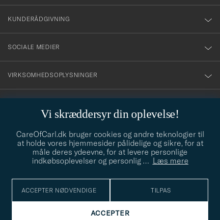
vårt
nyhetsbrev!
Top Qualität immer wieder
KUNDERÅDGIVNING
ANDREAS G
KØBTE PÅ CAREOFCARL.DE
SOCIALE MEDIER
VIRKSOMHEDSOPLYSNINGER
Är så nöjd med produkten. Den är så fin och
skön att ha på sig. Kan varmt rekommendera
den här produkten.
Vi skræddersyr din oplevelse!
CARINA T
KØBTE PÅ CAREOFCARL.SE
STILRÅD
CareOfCarl.dk bruger cookies og andre teknologier til
Behøver du hjælp til at finde din stil? Lad os hjælpe dig, vi hjælper
at holde vores hjemmesider pålidelige og sikre, for at
gerne til!
info@careofcarl.dk
måle deres ydeevne, for at levere personlige
Passformen är bra och den håller värmen
indkøbsoplevelser og personlig
…
Læs mere
STILRÅD
som den ska.
MIKA K
KØBTE PÅ CAREOFCARL.SE
ACCEPTER NØDVENDIGE
TILPAS
© Care of Carl 2026
ACCEPTER