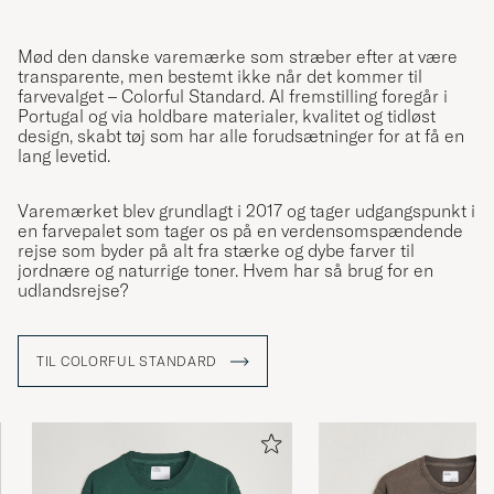
Eine tolle Qualität, sieht auch sehr gut aus.
Mød den danske varemærke som stræber efter at være
Die Lieferung schnell und unkompliziert.
transparente, men bestemt ikke når det kommer til
EDELTRAUD S
KØBTE PÅ CAREOFCARL.DE
farvevalget – Colorful Standard. Al fremstilling foregår i
Portugal og via holdbare materialer, kvalitet og tidløst
design, skabt tøj som har alle forudsætninger for at få en
lang levetid.
Super schnell geliefert. Tolles Qualität zum
fairen Preis
Varemærket blev grundlagt i 2017 og tager udgangspunkt i
en farvepalet som tager os på en verdensomspændende
KAI R
KØBTE PÅ CAREOFCARL.DE
rejse som byder på alt fra stærke og dybe farver til
jordnære og naturrige toner. Hvem har så brug for en
udlandsrejse?
Toppen skön
TIL COLORFUL STANDARD
ULRIKA S
KØBTE PÅ CAREOFCARL.SE
Ni skickade fel vara. Fick den modellen som
är lite större.