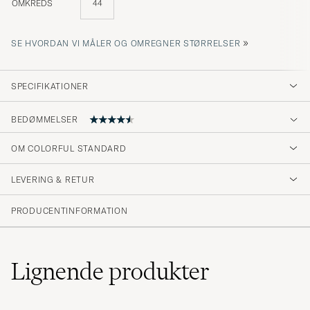
OMKREDS
44
»
SE HVORDAN VI MÅLER OG OMREGNER STØRRELSER
SPECIFIKATIONER
BEDØMMELSER
4.6
OM COLORFUL STANDARD
LEVERING & RETUR
(166 Bedømmelse)
(128)
PRODUCENTINFORMATION
(27)
(4)
(6)
(2)
Lignende
produkter