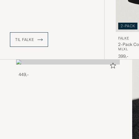
2-PACK
FALKE
TIL FALKE
2-Pack Cot
M
L
XL
399,-
449,-