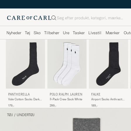
Søg
Nyheder
Tøj
Sko
Tilbehør
Ure
Tasker
Livsstil
Mærker
Out
PANTHERELLA
POLO RALPH LAUREN
FALKE
Vale Cotton Socks Dark
3-Pack Crew Sock White
Airport Socks Anthracite
Grey
Melange
179,-
299,-
189,-
TØJ
/
UNDERTØJ