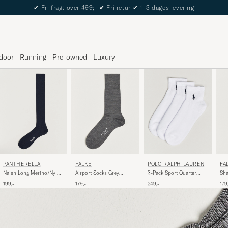
✔
Fri fragt over 499;-
✔
Fri retur
✔
1–3 dages levering
door
Running
Pre-owned
Luxury
PANTHERELLA
FALKE
POLO RALPH LAUREN
FA
Naish Long Merino/Nylon
Airport Socks Grey
3-Pack Sport Quarter
Sha
Sock Navy
Melange
Socks White
Gre
199,-
179,-
249,-
179