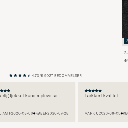
3-
46
4.70/5
5027 BEDØMMELSER
FORRIGE
NÆSTE
ig tjekket kundeoplevelse.
Lækkert kvalitet
M P
2026-08-06
KØBER
2026-07-28
MARK U
2026-08-05
KØBER