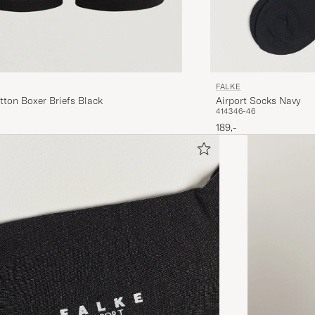
FALKE
Airport Socks Navy
ton Boxer Briefs Black
41
43
46-46
189,-