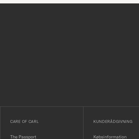
Tack
för
att
du
anmälde
dig
till
vårt
CARE OF CARL
KUNDERÅDGIVNING
nyhetsbrev!
The Passport
Købsinformation