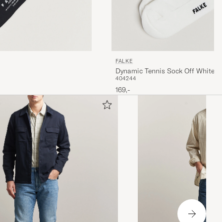
FALKE
Dynamic Tennis Sock Off White
40
42
44
169,-