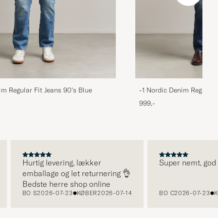
im Regular Fit Jeans 90's Blue
-1 Nordic Denim Regular 
999,-
Hurtig levering, lækker
Super nemt, god ser
emballage og let returnering 👌
Bedste herre shop online
BO S
2026-07-23
KØBER
2026-07-14
BO C
2026-07-23
KØB