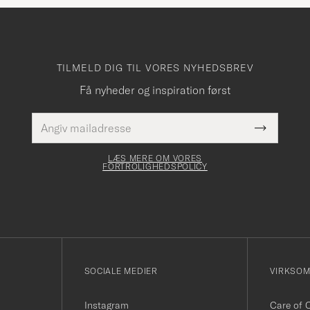
TILMELD DIG TIL VORES NYHEDSBREV
Få nyheder og inspiration først
E-
Dette
mailadresse
Submit
felt skal
Newslette
udfyldes
Form
LÆS MERE OM VORES
FORTROLIGHEDSPOLICY
SOCIALE MEDIER
VIRKSO
Instagram
Care of 