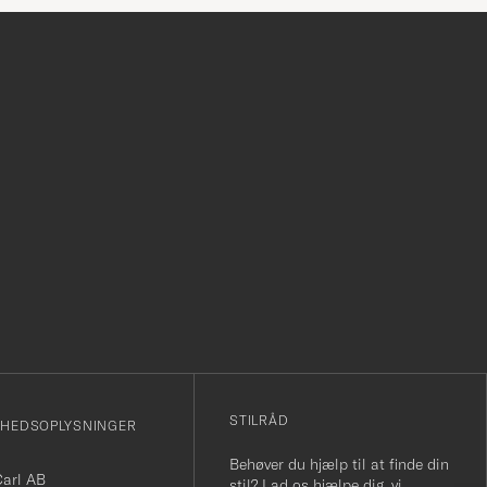
r
STILRÅD
MHEDSOPLYSNINGER
Behøver du hjælp til at finde din
Carl AB
stil? Lad os hjælpe dig, vi