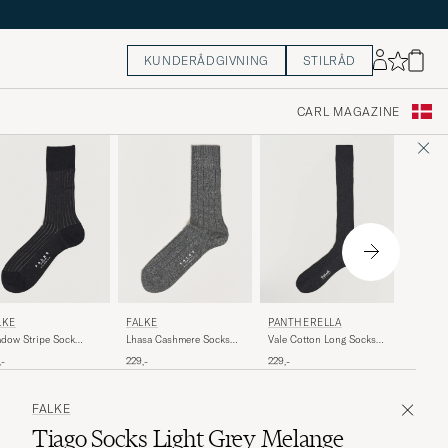
KUNDERÅDGIVNING
STILRÅD
CARL MAGAZINE
FALKE
LKE
FALKE
PANTHERELLA
Lhasa C
dow Stripe Sock
Lhasa Cashmere Socks
Vale Cotton Long Socks
Antracit
y/White
Light Grey
Dark Grey
219,-
,-
229,-
229,-
FALKE
Tiago Socks Light Grey Melange