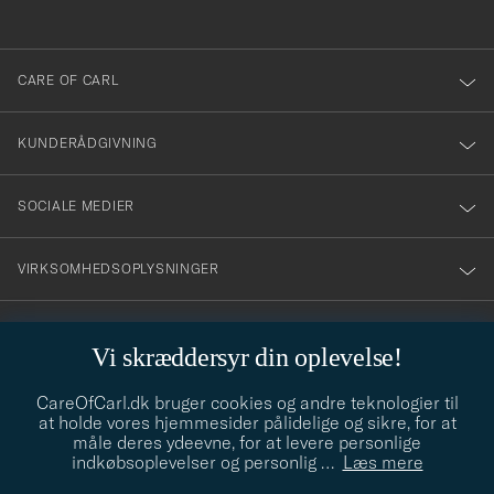
anmälde
dig
till
CARE OF CARL
vårt
nyhetsbrev!
KUNDERÅDGIVNING
SOCIALE MEDIER
VIRKSOMHEDSOPLYSNINGER
Vi skræddersyr din oplevelse!
STILRÅD
CareOfCarl.dk bruger cookies og andre teknologier til
Behøver du hjælp til at finde din stil? Lad os hjælpe dig, vi hjælper
at holde vores hjemmesider pålidelige og sikre, for at
gerne til!
info@careofcarl.dk
måle deres ydeevne, for at levere personlige
indkøbsoplevelser og personlig
…
Læs mere
STILRÅD