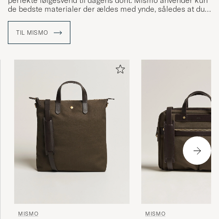
perfekte følgesvend til dagens dont. Mismo anvender kun
de bedste materialer der ældes med ynde, således at du
kan få glæde af tasken i mange år fremover.
TIL MISMO
MISMO
MISMO