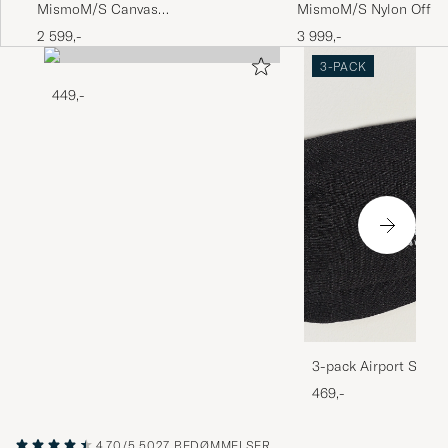
MismoM/S Canvas
MismoM/S Nylon Offic
ShopperArmy/Dark Brown
Brown
2 599,-
3 999,-
3-PACK
449,-
3-pack Airport Socks
Melange
469,-
4.70/5
5027 BEDØMMELSER