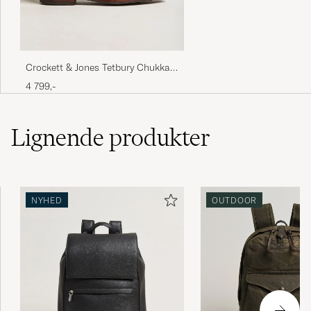
Crockett & Jones Tetbury Chukka
Dark Brown Suede
4 799,-
Lignende
produkter
NYHED
OUTDOOR