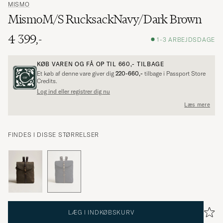
MISMO
MismoM/S RucksackNavy/Dark Brown
4 399,-
1-3 ARBEJDSDAGE
KØB VAREN OG FÅ OP TIL
660,-
TILBAGE
Et køb af denne vare giver dig
220-660,-
tilbage i Passport Store
Credits.
Log ind eller registrer dig nu
Læs mere
FINDES I DISSE STØRRELSER
LÆG I INDKØBSKURV