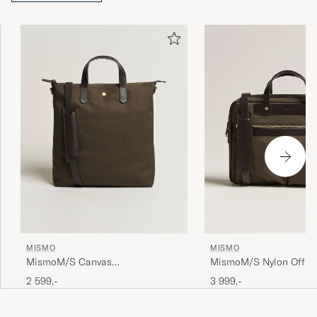
MISMO
MISMO
MismoM/S Canvas
MismoM/S Nylon Offic
ShopperArmy/Dark Brown
Brown
2 599,-
3 999,-