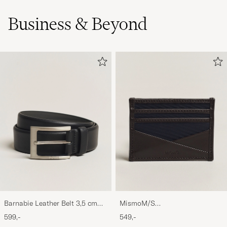
Business & Beyond
Barnabie Leather Belt 3,5 cm
MismoM/S
Black
CardholderNavy/Dark Brown
599,-
549,-