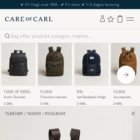
✔
Fri fragt over 499;-
✔
Fri retur
✔
1–3 dages levering
Søg
FILSON
FILSON
TIGER OF SWEDE
RRL
N
FilsonJourneyman
Journeyman
Vuntir Grained
Lee Backpack Indigo
BackpackOtter
Backpack Tan
Leather Backpack
3 199,-
2 999,-
3 299,-
3 599,-
Green
Black
TILBEHØR
/
TASKER
/
RYGSÆKKE