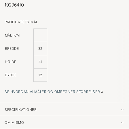
19296410
PRODUKTETS MÅL
MÅL I CM
BREDDE
32
HØJDE
41
DYBDE
12
»
SE HVORDAN VI MÅLER OG OMREGNER STØRRELSER
SPECIFIKATIONER
OM MISMO