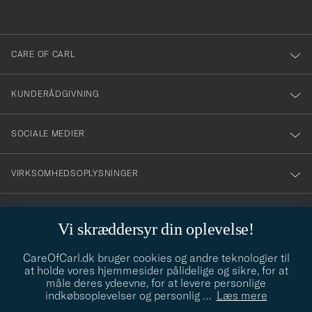
anmälde
dig
till
CARE OF CARL
vårt
nyhetsbrev!
KUNDERÅDGIVNING
SOCIALE MEDIER
VIRKSOMHEDSOPLYSNINGER
Vi skræddersyr din oplevelse!
STILRÅD
CareOfCarl.dk bruger cookies og andre teknologier til
Behøver du hjælp til at finde din stil? Lad os hjælpe dig, vi hjælper
at holde vores hjemmesider pålidelige og sikre, for at
gerne til!
info@careofcarl.dk
måle deres ydeevne, for at levere personlige
indkøbsoplevelser og personlig
…
Læs mere
STILRÅD