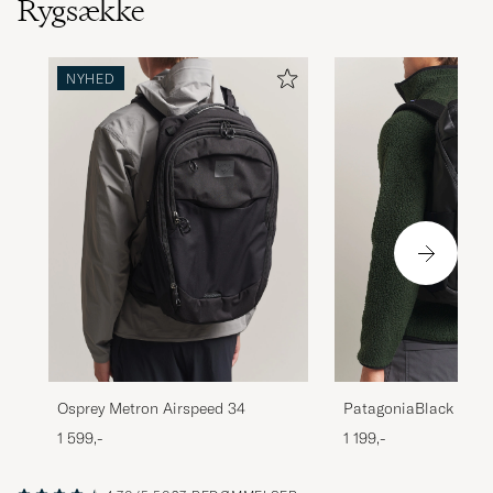
Rygsække
NYHED
PatagoniaBlack Hole
Osprey Metron Airspeed 34
25LBlack
1 199,-
1 599,-