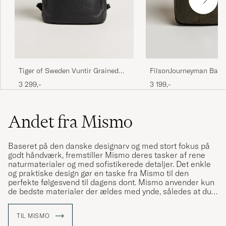
FilsonJourneyman Back
Tiger of Sweden Vuntir Grained
Green
Leather Backpack Black
3 199,-
3 299,-
Andet fra Mismo
Baseret på den danske designarv og med stort fokus på
godt håndværk, fremstiller Mismo deres tasker af rene
naturmaterialer og med sofistikerede detaljer. Det enkle
og praktiske design gør en taske fra Mismo til den
perfekte følgesvend til dagens dont. Mismo anvender kun
de bedste materialer der ældes med ynde, således at du
kan få glæde af tasken i mange år fremover.
TIL MISMO