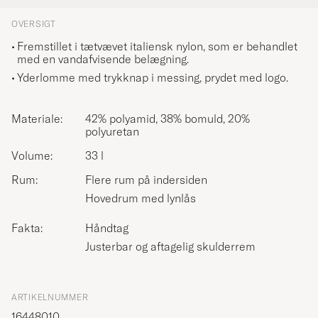
OVERSIGT
Fremstillet i tætvævet italiensk nylon, som er behandlet
med en vandafvisende belægning.
Yderlomme med trykknap i messing, prydet med logo.
Materiale:
42% polyamid, 38% bomuld, 20%
polyuretan
Volume:
33 l
Rum:
Flere rum på indersiden
Hovedrum med lynlås
Fakta:
Håndtag
Justerbar og aftagelig skulderrem
ARTIKELNUMMER
16448010