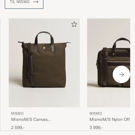
TIL MISMO
MISMO
MISMO
MismoM/S Canvas
MismoM/S Nylon Offic
ShopperArmy/Dark Brown
Brown
2 599,-
3 999,-