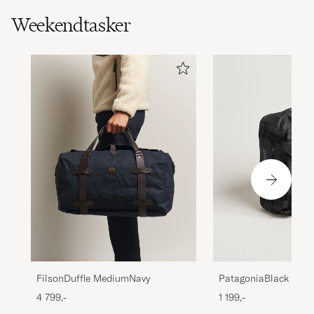
Weekendtasker
FilsonDuffle MediumNavy
PatagoniaBlack Hole
40LBlack
4 799,-
1 199,-