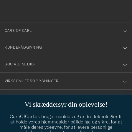
du
anmälde
dig
till
CARE OF CARL
vårt
nyhetsbrev!
KUNDERÅDGIVNING
SOCIALE MEDIER
VIRKSOMHEDSOPLYSNINGER
Vi skræddersyr din oplevelse!
STILRÅD
CareOfCarl.dk bruger cookies og andre teknologier til
Behøver du hjælp til at finde din stil? Lad os hjælpe dig, vi hjælper
at holde vores hjemmesider pålidelige og sikre, for at
gerne til!
info@careofcarl.dk
måle deres ydeevne, for at levere personlige