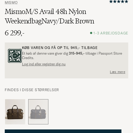
MISMO
MismoM/S Avail 48h Nylon
WeekendbagNavy/Dark Brown
6 299,-
1-3 ARBEJDSDAGE
KØB VAREN OG FÅ OP TIL
945,-
TILBAGE
Et køb af denne vare giver dig
315-945,-
tilbage i Passport Store
Credits.
Log ind eller registrer dig nu
Læs mere
FINDES I DISSE STØRRELSER