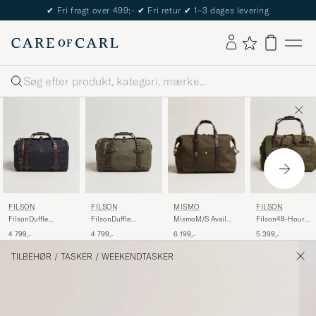
✔
Fri fragt over 499;-
✔
Fri retur
✔
1–3 dages levering
Søg
MISMO
FILSON
FILSON
FILSON
MismoM/S Avail
Filson48-Hour
FilsonDuffle
FilsonDuffle
48h Nylon
Duffle BagOtter
MediumNavy
MediumOtter Green
6 199,-
5 399,-
4 799,-
4 799,-
WeekendbagArmy/Dark
Green
Brown
TILBEHØR
/
TASKER
/
WEEKENDTASKER