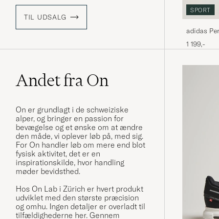
SPORT
TIL UDSALG
adidas Pe
Sneaker W
1 199,-
Andet fra On
On er grundlagt i de schweiziske
alper, og bringer en passion for
bevægelse og et ønske om at ændre
den måde, vi oplever løb på, med sig.
For On handler løb om mere end blot
fysisk aktivitet, det er en
inspirationskilde, hvor handling
møder bevidsthed.
Hos On Lab i Zürich er hvert produkt
udviklet med den største præcision
og omhu. Ingen detaljer er overladt til
tilfældighederne her. Gennem