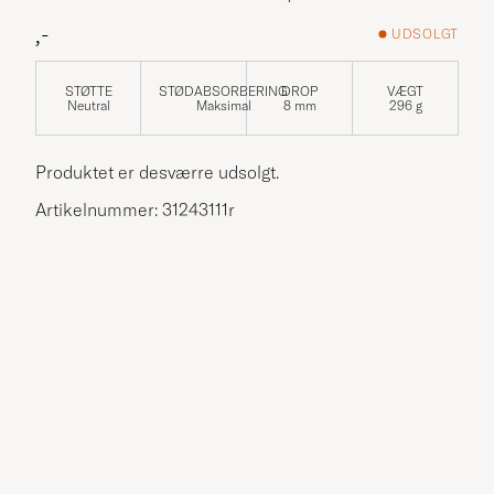
,-
UDSOLGT
STØTTE
STØDABSORBERING
DROP
VÆGT
Neutral
Maksimal
8 mm
296 g
Produktet er desværre udsolgt.
Artikelnummer: 31243111r