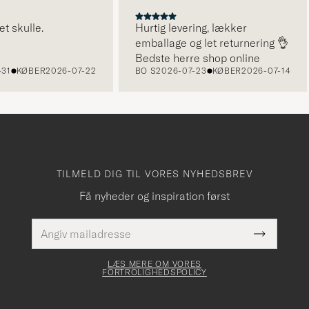
kulle.
Hurtig levering, lækker
emballage og let returnering 👌
Bedste herre shop online
KØBER
2026-07-22
BO S
2026-07-23
KØBER
2026-07-14
TILMELD DIG TIL VORES NYHEDSBREV
Få nyheder og inspiration først
E-
Dette
mailadresse
Submit
felt skal
Newslette
udfyldes
Form
LÆS MERE OM VORES
FORTROLIGHEDSPOLICY