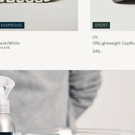
KAMPAGNE
SPORT
ON
ud 6 Black/White
ONLightweight CapRo
44,5
45
349,-