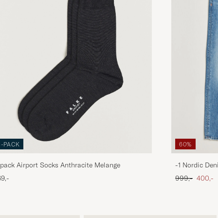
3-PACK
60%
pack Airport Socks Anthracite Melange
-1 Nordic Den
Ordinary pris
Nedsat
9,-
999,-
400,-