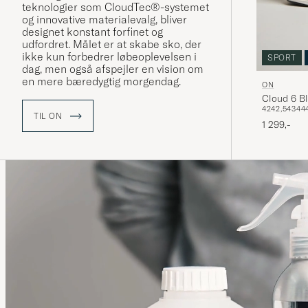
teknologier som CloudTec®-systemet
og innovative materialevalg, bliver
designet konstant forfinet og
udfordret. Målet er at skabe sko, der
ikke kun forbedrer løbeoplevelsen i
SPORT
dag, men også afspejler en vision om
en mere bæredygtig morgendag.
ON
Clo
42
42,5
43
44
TIL ON
1 299,-