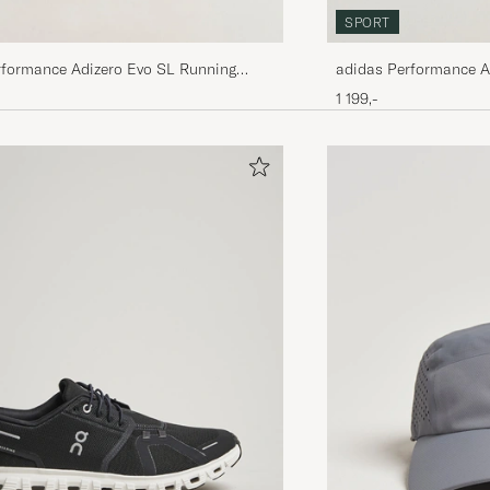
SPORT
rformance Adizero Evo SL Running
adidas Performance A
hite/Black
Sneaker Black/White
1 199,-