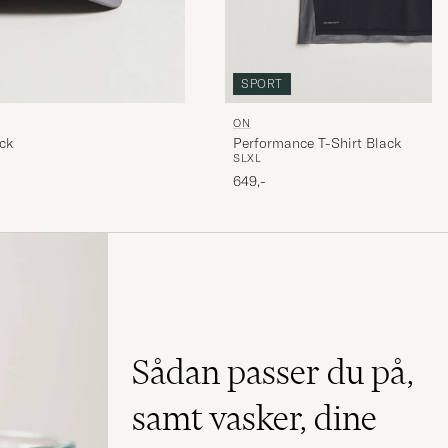
SPORT
ON
Performance T-Shirt Black
ck
S
L
XL
649,-
Sådan passer du på,
samt vasker, dine