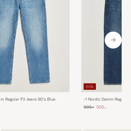
50%
im Regular Fit Jeans 90's Blue
-1 Nordic Denim Regular 
 pris
Ordinary pris
Nedsat pris
999,-
500,-