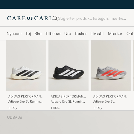
Søg
Nyheder
Tøj
Sko
Tilbehør
Ure
Tasker
Livsstil
Mærker
Out
ADIDAS PERFORMANC
ADIDAS PERFORMANC
ADIDAS PERFORMANC
E
E
E
Adizero Evo SL Running
Adizero Evo SL Running
Adizero Evo SL
Sneaker White/Black
Sneaker Black/White
Silver/Red
1 199,-
1 199,-
1 199,-
UDSALG