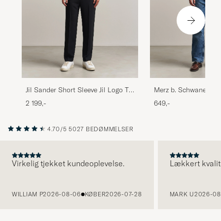
Jil Sander Short Sleeve Jil Logo T-
Merz b. Schwanen 19
Shirt Black
Loopwheeled T-shirt
2 199,-
649,-
4.70/5
5027 BEDØMMELSER
Virkelig tjekket kundeoplevelse.
Lækkert kvalit
FORRIGE
WILLIAM P
2026-08-06
KØBER
2026-07-28
MARK U
2026-08