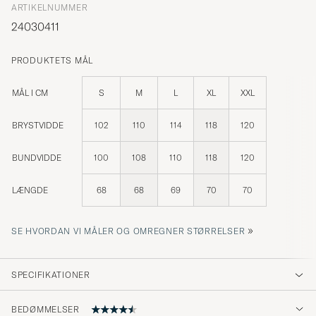
ARTIKELNUMMER
24030411
PRODUKTETS MÅL
MÅL I CM
S
M
L
XL
XXL
BRYSTVIDDE
102
110
114
118
120
BUNDVIDDE
100
108
110
118
120
LÆNGDE
68
68
69
70
70
»
SE HVORDAN VI MÅLER OG OMREGNER STØRRELSER
SPECIFIKATIONER
BEDØMMELSER