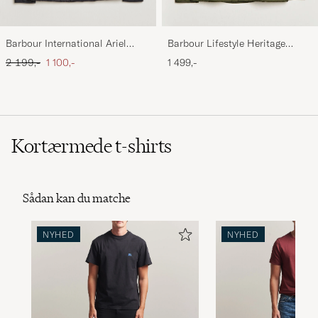
Barbour International Ariel
Barbour Lifestyle Heritage
Quilted Jacket Black
Liddesdale Jacket Olive
Ordinary pris
Nedsat pris
2 199,-
1 100,-
1 499,-
Kortærmede t-shirts
Sådan kan du matche
NYHED
NYHED