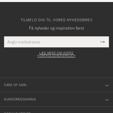
TILMELD DIG TIL VORES NYHEDSBREV
Få nyheder og inspiration først
E-
Tack
Dette
mailadresse
Submi
elt skal
för
Newsl
dfyldes
Form
LÆS MERE OM VORES
att
FORTROLIGHEDSPOLICY
du
anmälde
dig
till
CARE OF CARL
vårt
nyhetsbrev!
KUNDERÅDGIVNING