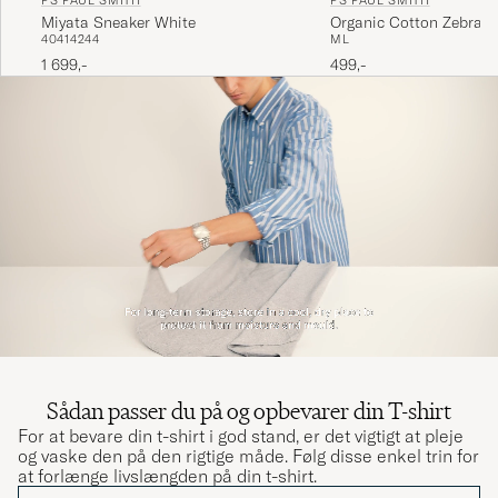
PS PAUL SMITH
PS PAUL SMITH
Miyata Sneaker White
Organic Cotton Zebra T
40
41
42
44
M
L
1 699,-
499,-
Sådan passer du på og opbevarer din T-shirt
For at bevare din t-shirt i god stand, er det vigtigt at pleje
og vaske den på den rigtige måde. Følg disse enkel trin for
at forlænge livslængden på din t-shirt.