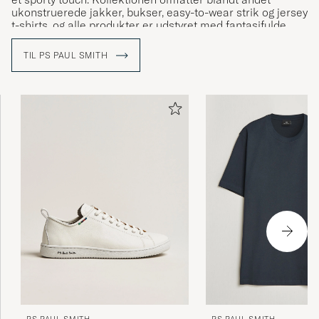
ukonstruerede jakker, bukser, easy-to-wear strik og jersey
t-shirts, og alle produkter er udstyret med fantasifulde
detaljer og de karakteristiske Paul Smith striber samt
logo.
TIL PS PAUL SMITH