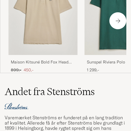
Maison Kitsuné Bold Fox Head
Sunspel Riviera Polo Sh
Polo Tea Leaf
Green
Ordinary pris
Nedsat pris
899,-
450,-
1 299,-
Andet fra Stenströms
Varemærket Stenströms er funderet på en lang tradition
af kvalitet. Allerede få år efter Stenströms blev grundlagt i
1899 i Helsingborg, havde rygtet spredt sig om hans