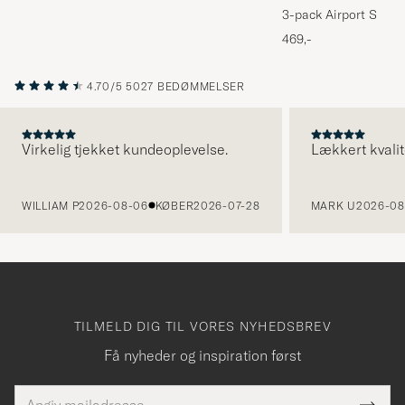
3-pack Airport Socks
Melange
469,-
4.70/5
5027 BEDØMMELSER
Virkelig tjekket kundeoplevelse.
Lækkert kvalit
FORRIGE
WILLIAM P
2026-08-06
KØBER
2026-07-28
MARK U
2026-08
TILMELD DIG TIL VORES NYHEDSBREV
Få nyheder og inspiration først
E-