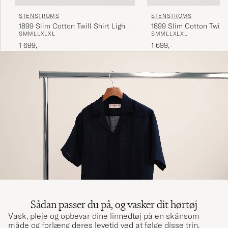
STENSTRÖMS
STENSTRÖMS
1899 Slim Cotton Twill Shirt Light
1899 Slim Cotton Twill 
S
M
M
L
L
XL
XL
S
M
M
L
L
XL
XL
Blue
1 699,-
1 699,-
Sådan passer du på, og vasker dit hørtøj
Vask, pleje og opbevar dine linnedtøj på en skånsom
måde og forlæng deres levetid ved at følge disse trin.