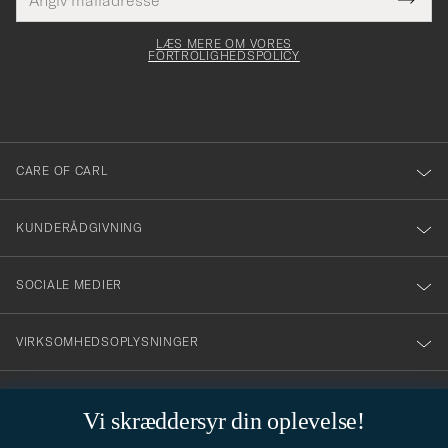
Tack
Dette
mailadresse
Submi
elt skal
för
Newsl
dfyldes
Form
LÆS MERE OM VORES
att
FORTROLIGHEDSPOLICY
du
anmälde
dig
till
CARE OF CARL
vårt
nyhetsbrev!
KUNDERÅDGIVNING
SOCIALE MEDIER
VIRKSOMHEDSOPLYSNINGER
Vi skræddersyr din oplevelse!
STILRÅD