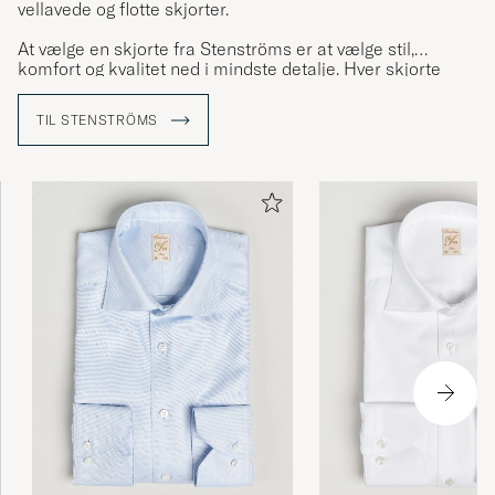
vellavede og flotte skjorter.
At vælge en skjorte fra Stenströms er at vælge stil,
komfort og kvalitet ned i mindste detalje. Hver skjorte
består af 23 omhyggeligt udskårne dele som har gået
igennem mindst 60 forskellige trin i produktionen og
TIL STENSTRÖMS
adskillige kritiske kvalitetskontroller inden den er færdig.