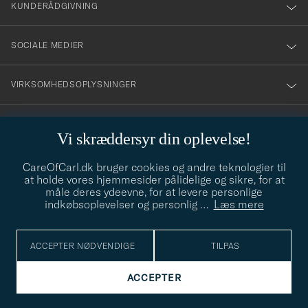
nyhetsbrev!
KUNDERÅDGIVNING
SOCIALE MEDIER
VIRKSOMHEDSOPLYSNINGER
Vi skræddersyr din oplevelse!
STILRÅD
CareOfCarl.dk bruger cookies og andre teknologier til
Behøver du hjælp til at finde din stil? Lad os hjælpe dig, vi hjælper
at holde vores hjemmesider pålidelige og sikre, for at
gerne til!
info@careofcarl.dk
måle deres ydeevne, for at levere personlige
indkøbsoplevelser og personlig
…
Læs mere
STILRÅD
ACCEPTER NØDVENDIGE
TILPAS
© Care of Carl 2026
ACCEPTER