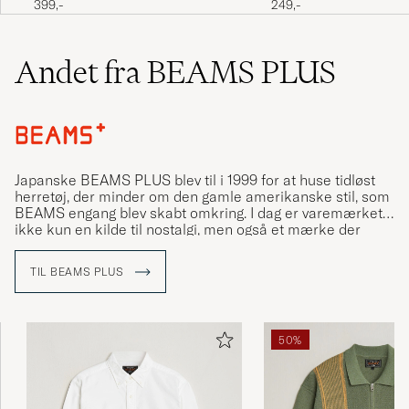
399,-
249,-
Andet fra BEAMS PLUS
Japanske BEAMS PLUS blev til i 1999 for at huse tidløst
herretøj, der minder om den gamle amerikanske stil, som
BEAMS engang blev skabt omkring. I dag er varemærket
ikke kun en kilde til nostalgi, men også et mærke der
tænker på at fange det autentiske i den næste generation
af hverdagstøj.
TIL BEAMS PLUS
Den første BEAMS-butik åbnede i februar 1976 under
navnet American Life Shop BEAMS, der havde til hensigt
at sælge produkter der mindede om et typisk UCLA-
50%
kollegieværelse. I dag ejes og drives BEAMS Co., Ltd. af Yo
Shitara, søn af den oprindelige grundlægger Etsuzo
Shitara.