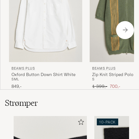
BEAMS PLUS
BEAMS PLUS
Oxford Button Down Shirt White
Zip Knit Striped Polo Ol
S
M
L
S
Ordinary pris
Nedsat pris
849,-
1 399,-
700,-
Strømper
10-PACK