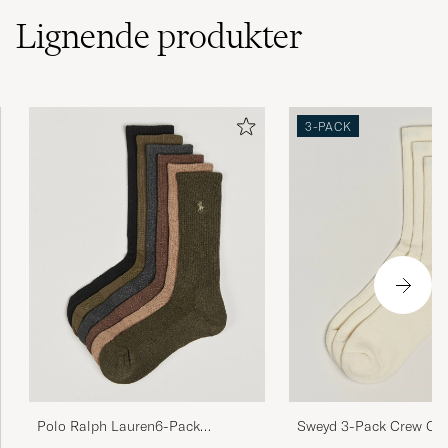
Lignende
produkter
3-PACK
Polo Ralph Lauren6-Pack
Sweyd 3-Pack Crew Cot
Performance Crew SocksBrown
White