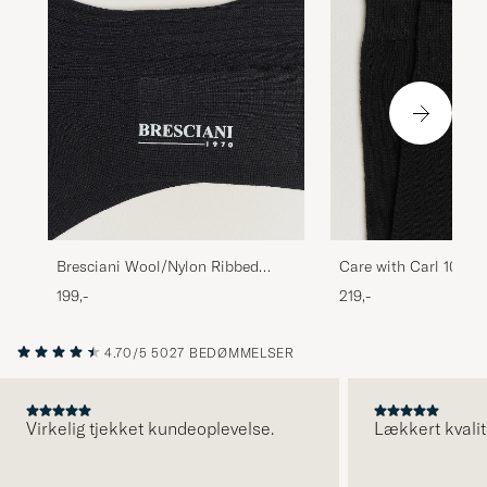
Bresciani Wool/Nylon Ribbed
Care with Carl 10-Pa
Short Socks Black
Cotton Socks BLACK
199,-
219,-
4.70/5
5027 BEDØMMELSER
Virkelig tjekket kundeoplevelse.
Lækkert kvalit
FORRIGE