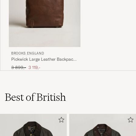
BROOKS ENGLAND
Pickwick Large Leather Backpack
Dark Tan
Ordinary pris
Nedsat pris
3 899,-
3 119,-
Best of British