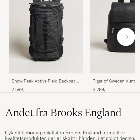
Snow Peak Active Field Backpack
Tiger of Sweden Vuntir
M Black
Leather Backpack Blac
2 599,-
3 299,-
Andet fra Brooks England
Cykeltilbehørsspecialisten Brooks England fremstiller
kvalitetsprodukter, der er skabt i hånden, i et solidt design.