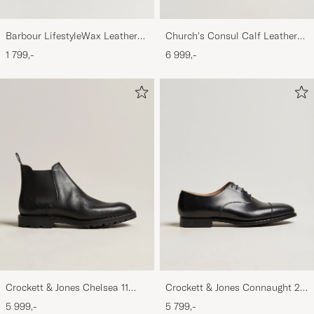
Barbour LifestyleWax Leather
Church's Consul Calf Leather
Briefcase Olive
Oxford Black
1 799,-
6 999,-
Crockett & Jones Chelsea 11
Crockett & Jones Connaught 2
Black Calf Grained
City Sole Black Calf
5 999,-
5 799,-