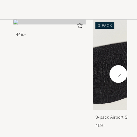
3-PACK
449,-
3-pack Airport Socks
Melange
469,-