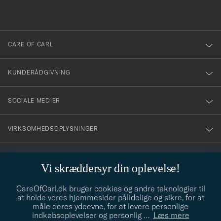
du
anmälde
dig
till
CARE OF CARL
vårt
nyhetsbrev!
KUNDERÅDGIVNING
SOCIALE MEDIER
VIRKSOMHEDSOPLYSNINGER
Vi skræddersyr din oplevelse!
STILRÅD
CareOfCarl.dk bruger cookies og andre teknologier til
Behøver du hjælp til at finde din stil? Lad os hjælpe dig, vi hjælper
at holde vores hjemmesider pålidelige og sikre, for at
gerne til!
info@careofcarl.dk
måle deres ydeevne, for at levere personlige
indkøbsoplevelser og personlig
…
Læs mere
STILRÅD