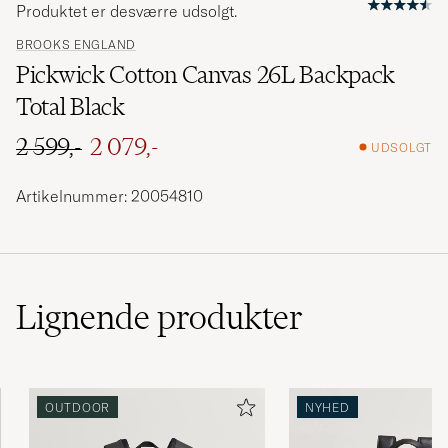
Produktet er desværre udsolgt.
BROOKS ENGLAND
Pickwick Cotton Canvas 26L Backpack
Total Black
2 599,-
2 079,-
UDSOLGT
Ordinary pris
Nedsat pris
Artikelnummer: 20054810
Lignende
produkter
OUTDOOR
NYHED