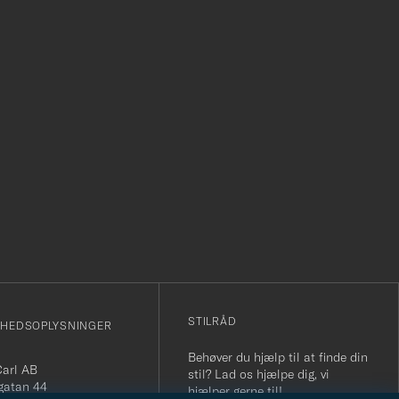
r
STILRÅD
MHEDSOPLYSNINGER
Behøver du hjælp til at finde din
Carl AB
stil? Lad os hjælpe dig, vi
gatan 44
hjælper gerne til!