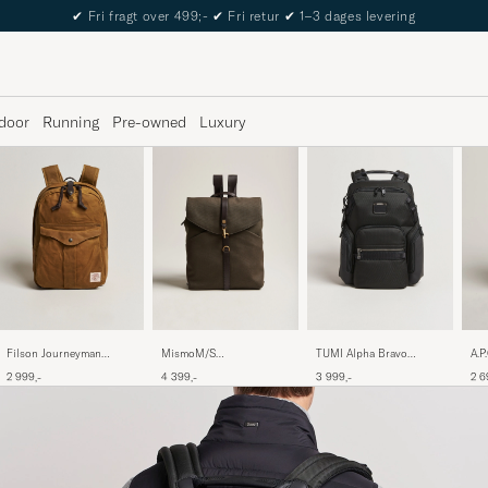
✔
Fri fragt over 499;-
✔
Fri retur
✔
1–3 dages levering
door
Running
Pre-owned
Luxury
Filson Journeyman
MismoM/S
TUMI Alpha Bravo
A.P
Backpack Tan
RucksackArmy/Dark
Navigation Backpack
Bla
2 999,-
4 399,-
3 999,-
2 6
Brown
Black