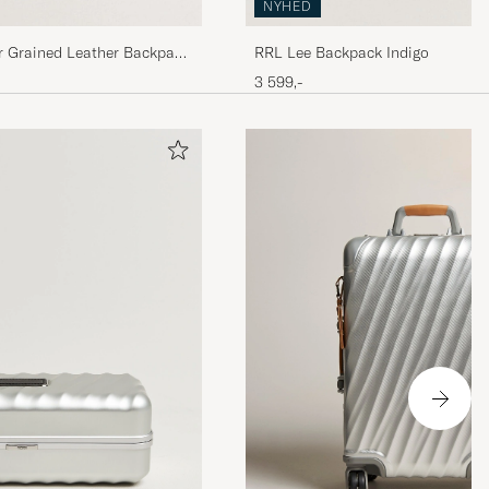
NYHED
r Grained Leather Backpack
RRL Lee Backpack Indigo
3 599,-