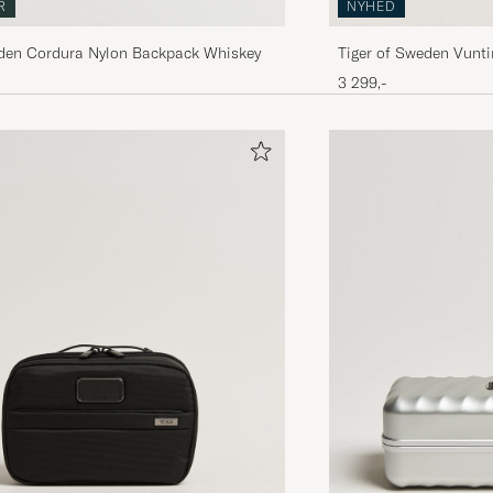
R
NYHED
yden Cordura Nylon Backpack Whiskey
Tiger of Sweden Vunti
Black
3 299,-