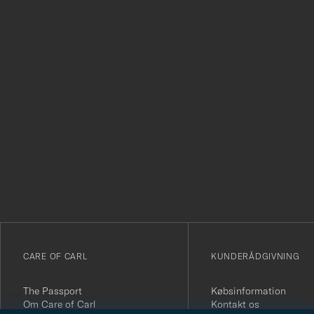
Tack
för
att
du
anmälde
dig
till
vårt
CARE OF CARL
KUNDERÅDGIVNING
nyhetsbrev!
The Passport
Købsinformation
Om Care of Carl
Kontakt os