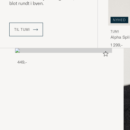
blot rundt i byen.
NYHED
TIL TUMI
TUMI
Alpha Spli
1 299,-
449,-