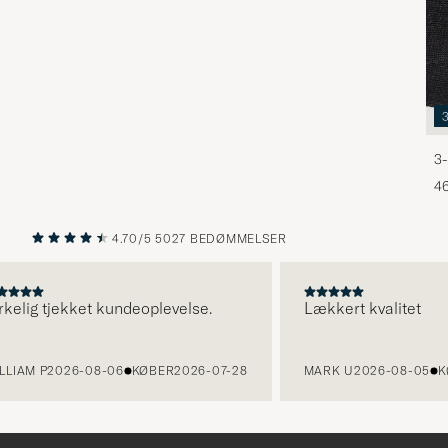
3-
46
4.70/5
5027 BEDØMMELSER
FORRIGE
NÆSTE
lig tjekket kundeoplevelse.
Lækkert kvalitet
AM P
2026-08-06
KØBER
2026-07-28
MARK U
2026-08-05
KØB