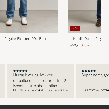
50%
im Regular Fit Jeans 90's Blue
-1 Nordic Denim Regular 
 pris
Ordinary pris
Nedsat pris
999,-
500,-
Hurtig levering, lækker
Super nemt, god se
emballage og let returnering 👌
Bedste herre shop online
BO S
2026-07-23
KØBER
2026-07-14
BO C
2026-07-23
KØ