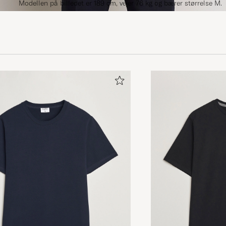
Modellen på billedet er 189 cm, vejer 76 kg og bærer størrelse M.