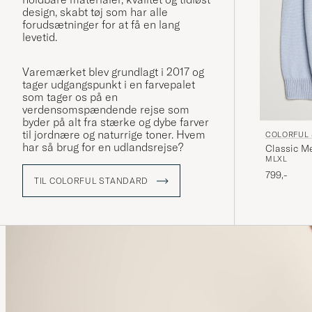
design, skabt tøj som har alle
forudsætninger for at få en lang
levetid.
Varemærket blev grundlagt i 2017 og
tager udgangspunkt i en farvepalet
som tager os på en
verdensomspændende rejse som
byder på alt fra stærke og dybe farver
til jordnære og naturrige toner. Hvem
COLORFUL
har så brug for en udlandsrejse?
Classic M
M
L
XL
799,-
TIL COLORFUL STANDARD