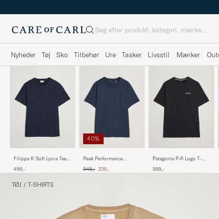
Søg
Nyheder
Tøj
Sko
Tilbehør
Ure
Tasker
Livsstil
Mærker
Out
40%
Filippa K Soft Lycra Tee
Patagonia P-6 Logo T-
Peak Performance
Navy
Shirt Black
Original Crew Neck T-
Ordinary pris
Nedsat pris
499,-
399,-
349,-
209,-
Shirt Blue Shadow
TØJ
/
T-SHIRTS