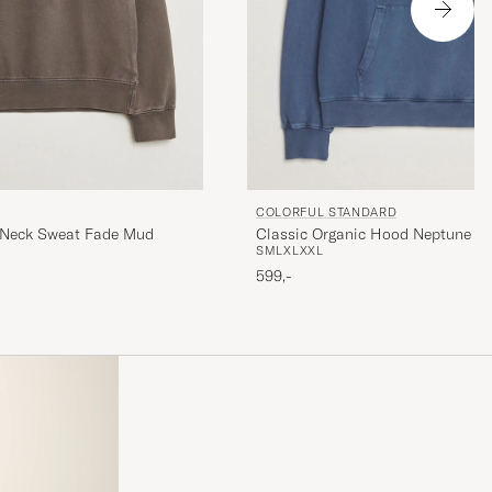
COLORFUL STANDARD
 Neck Sweat Fade Mud
Classic Organic Hood Neptune Bl
S
M
L
XL
XXL
599,-