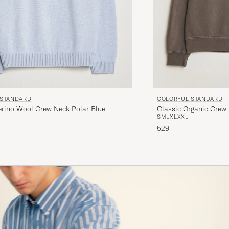
 STANDARD
COLORFUL STANDARD
erino Wool Crew Neck Polar Blue
Classic Organic Crew
S
M
L
XL
XXL
529,-