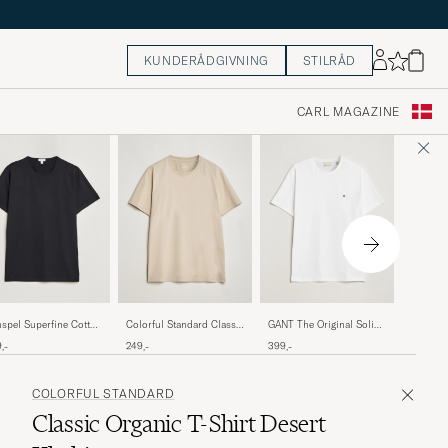
KUNDERÅDGIVNING
STILRÅD
CARL MAGAZINE
Colorful
spel Superfine Cotton
Colorful Standard Classic
GANT The Original Solid
Organic 
w Neck T-Shirt Black
Organic T-Shirt Oyster
T-Shirt White
249,-
,-
249,-
399,-
Yellow
Grey
COLORFUL STANDARD
Classic Organic T-Shirt Desert