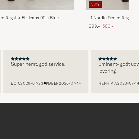
50%
im Regular Fit Jeans 90's Blue
-1 Nordic Denim Regular 
 pris
Ordinary pris
Nedsat pris
999,-
500,-
Super nemt, god service.
Eminent- godt udvalg o
levering
BO C
2026-07-23
KØBER
2026-07-14
HENRIK A
2026-07-14
KØ