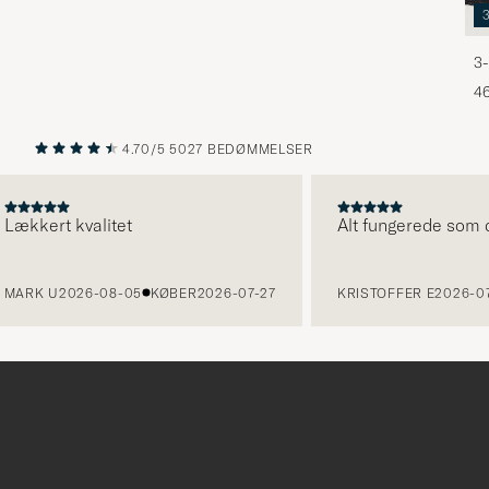
3-
46
4.70/5
5027 BEDØMMELSER
FORRIGE
NÆSTE
kert kvalitet
Alt fungerede som det s
K U
2026-08-05
KØBER
2026-07-27
KRISTOFFER E
2026-07-31