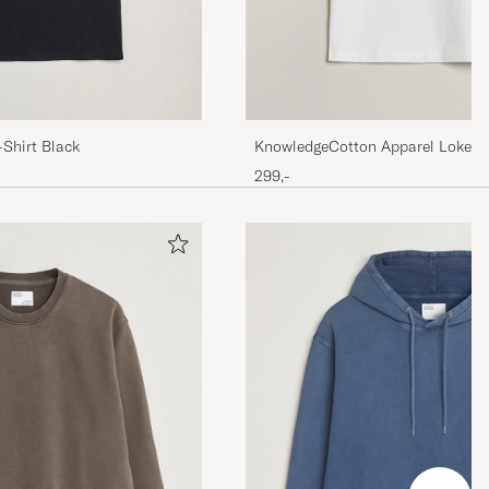
Shirt Black
KnowledgeCotton Apparel Loke Ba
Bright White
299,-