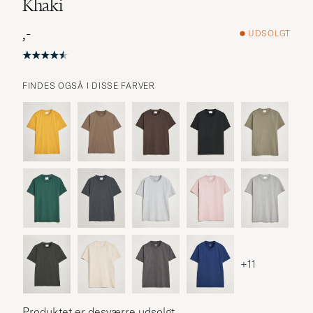
Khaki
,-
UDSOLGT
FINDES OGSÅ I DISSE FARVER
+11
Produktet er desværre udsolgt.