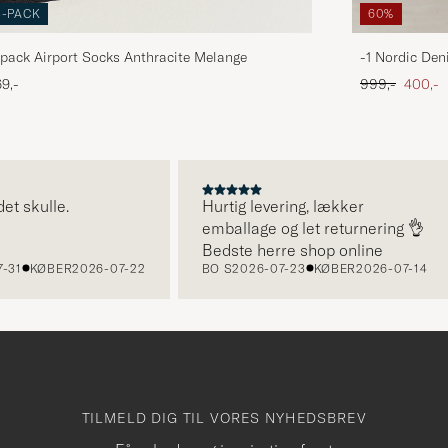
3-PACK
60%
pack Airport Socks Anthracite Melange
-1 Nordic Den
Ordinary pris
Nedsat
9,-
999,-
400,-
kulle.
Hurtig levering, lækker
emballage og let returnering 👌
Bedste herre shop online
KØBER
2026-07-22
BO S
2026-07-23
KØBER
2026-07-14
TILMELD DIG TIL VORES NYHEDSBREV