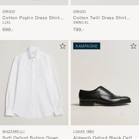
til
GRIGIO
GRIGIO
dig.
Cotton Poplin Dress Shirt
Cotton Twill Dress Shirt
L
L
XL
S
M
M
L
XL
Blue Stripe
White
699,-
799,-
KAMPAGNE
MAZZARELLI
LOAKE 1880
Soft Oxford Button Down
Aldwych Oxford Black Calf