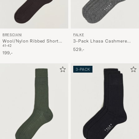
BRESCIANI
FALKE
Wool/Nylon Ribbed Short
3-Pack Lhasa Cashmere
41-42
Socks Brown
Socks Light Grey
529,-
199,-
3-PACK