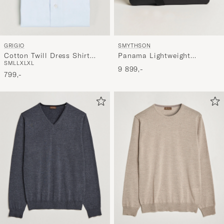
GRIGIO
SMYTHSON
Cotton Twill Dress Shirt
Panama Lightweight
S
M
L
L
XL
XL
Light Blue
Briefcase Black
9 899,-
799,-