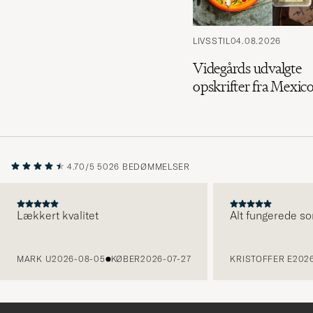
LIVSSTIL
04.08.2026
Videgårds udvalgte
opskrifter fra Mexic
4.70/5
5026 BEDØMMELSER
Lækkert kvalitet
Alt fungerede so
FORRIGE
MARK U
2026-08-05
KØBER
2026-07-27
KRISTOFFER E
2026