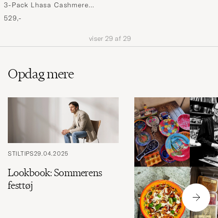
3-Pack Lhasa Cashmere
Socks Dark Navy
529,-
viser
29
af
29
Opdag mere
STILTIPS
29.04.2025
Lookbook: Sommerens
festtøj