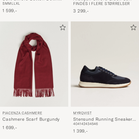
S
M
M
L
L
XL
FINDES I FLERE STØRRELSER
Shirt White
1 599,-
3 299,-
PIACENZA CASHMERE
MYRQVIST
Cashmere Scarf Burgundy
Stensund Running Sneaker
40
41
42
43
45
46
Navy Suede
1 699,-
1 399,-