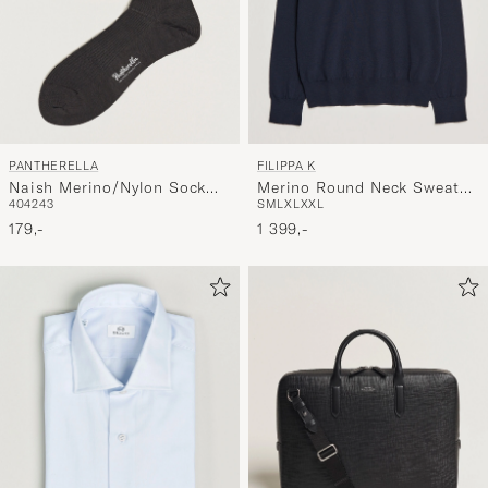
PANTHERELLA
FILIPPA K
Naish Merino/Nylon Sock
Merino Round Neck Sweater
40
42
43
S
M
L
XL
XXL
Chocolate
Navy
179,-
1 399,-