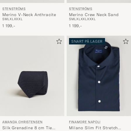
STENSTRÖMS
STENSTRÖMS
Merino V-Neck Anthracite
Merino Crew Neck Sand
S
M
L
XL
XXXL
S
M
L
XL
XXL
XXXL
1 199,-
1 199,-
SNART PÅ LAGER
AMANDA CHRISTENSEN
FINAMORE NAPOLI
Silk Grenadine 8 cm Tie
Milano Slim Fit Stretch