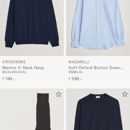
STENSTRÖMS
MAZZARELLI
Merino V-Neck Navy
Soft Oxford Button Down
M
L
XL
XXL
XXXL
S
M
M
L
XL
Shirt Light Blue
1 199,-
1 599,-