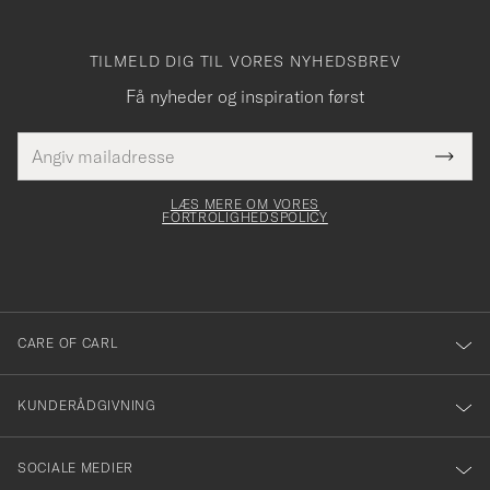
TILMELD DIG TIL VORES NYHEDSBREV
Få nyheder og inspiration først
E-
Tack
Dette
mailadresse
Submi
elt skal
för
Newsl
dfyldes
Form
LÆS MERE OM VORES
att
FORTROLIGHEDSPOLICY
du
anmälde
dig
till
CARE OF CARL
vårt
nyhetsbrev!
KUNDERÅDGIVNING
SOCIALE MEDIER