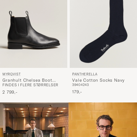
MYRQVIST
PANTHERELLA
Granhult Chelsea Boot
Vale Cotton Socks Navy
FINDES I FLERE STØRRELSER
39
40
42
43
Black Calf
179,-
2 799,-