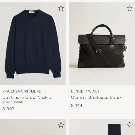
PIACENZA CASHMERE
BENNETT WINCH
Cashmere Crew Neck
Canvas Briefcase Black
46
48
50
54
56
Sweater Navy
8 149,-
3 399,-