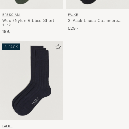
BRESCIANI
FALKE
Wool/Nylon Ribbed Short
3-Pack Lhasa Cashmere
41-42
Socks Green
Socks Black
529,-
199,-
3-PACK
FALKE