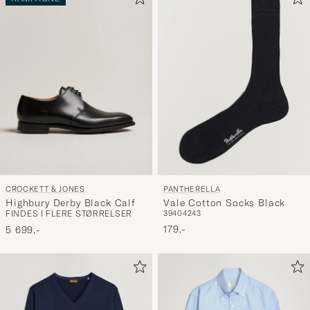
CROCKETT & JONES
PANTHERELLA
Highbury Derby Black Calf
Vale Cotton Socks Black
FINDES I FLERE STØRRELSER
39
40
42
43
179,-
5 699,-