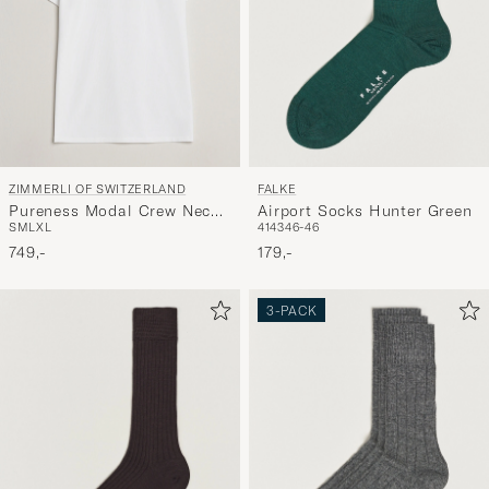
ZIMMERLI OF SWITZERLAND
FALKE
Pureness Modal Crew Neck
Airport Socks Hunter Green
S
M
L
XL
41
43
46-46
T-Shirt White
749,-
179,-
3-PACK