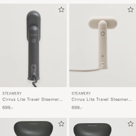
for
at
aktivere
Min
stil,
og
oplev
er
mere
håndpluk
udvalg
til
STEAMERY
STEAMERY
dig.
Cirrus Lite Travel Steamer
Cirrus Lite Travel Steamer
Charcoal
Sand
699,-
699,-