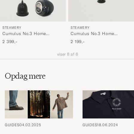
STEAMERY
STEAMERY
Cumulus No.3 Home
Cumulus No.3 Home
Steamer Jet Black
Steamer & Pilo Fabric
2 199,-
2 399,-
Shaver Set
viser
8
af
8
Opdag mere
GUIDES
18.06.2024
GUIDES
04.02.2025