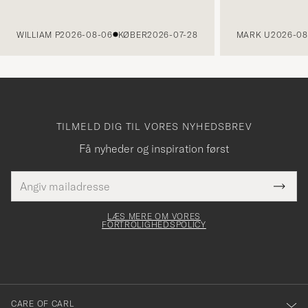
FORRIGE
WILLIAM P
2026-08-06
KØBER
2026-07-28
MARK U
2026-08
TILMELD DIG TIL VORES NYHEDSBREV
Få nyheder og inspiration først
E-
Tack
Dette
mailadresse
Submi
elt skal
för
Newsl
dfyldes
Form
LÆS MERE OM VORES
att
FORTROLIGHEDSPOLICY
du
anmälde
dig
till
CARE OF CARL