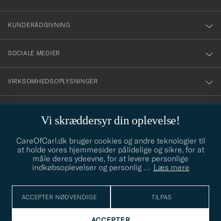
vårt
nyhetsbrev!
KUNDERÅDGIVNING
SOCIALE MEDIER
VIRKSOMHEDSOPLYSNINGER
Vi skræddersyr din oplevelse!
STILRÅD
CareOfCarl.dk bruger cookies og andre teknologier til
Behøver du hjælp til at finde din stil? Lad os hjælpe dig, vi hjælper
at holde vores hjemmesider pålidelige og sikre, for at
gerne til!
info@careofcarl.dk
måle deres ydeevne, for at levere personlige
indkøbsoplevelser og personlig
…
Læs mere
STILRÅD
ACCEPTER NØDVENDIGE
TILPAS
© Care of Carl 2026
ACCEPTER