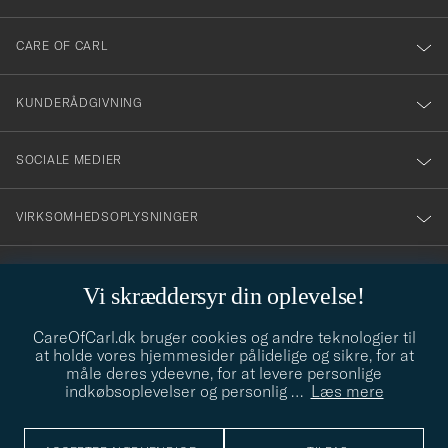
dig
till
CARE OF CARL
vårt
nyhetsbrev!
KUNDERÅDGIVNING
SOCIALE MEDIER
VIRKSOMHEDSOPLYSNINGER
Vi skræddersyr din oplevelse!
STILRÅD
CareOfCarl.dk bruger cookies og andre teknologier til
Behøver du hjælp til at finde din stil? Lad os hjælpe dig, vi hjælper
at holde vores hjemmesider pålidelige og sikre, for at
gerne til!
info@careofcarl.dk
måle deres ydeevne, for at levere personlige
indkøbsoplevelser og personlig
…
Læs mere
STILRÅD