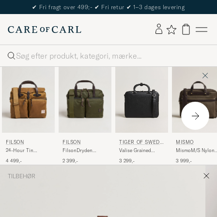
✔
Fri fragt over 499;-
✔
Fri retur
✔
1–3 dages levering
Søg
FILSON
FILSON
MISMO
TIGER OF SWEDE
N
24-Hour Tin
FilsonDryden
MismoM/S Nylon
Valise Grained
Briefcase Dark Tan
Cordura Nylon
OfficeArmy/Dark
Leather Briefcase
4 499,-
2 399,-
3 999,-
3 299,-
BriefcaseOtter
Brown
Black
Green
TILBEHØR