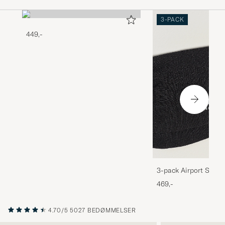
3-PACK
449,-
3-pack Airport Socks
Melange
469,-
4.70/5
5027 BEDØMMELSER