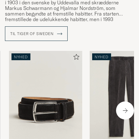
i 1903 i den svenske by Uddevalla med skrædderne
Markus Schwarmann og Hjalmar Nordström, som
sammen begyndte at fremstille habitter. Fra starten
fremstillede de udelukkende habitter, men i 1993
gennemgik mærket store forandringer og udviklede sit
motto "a different cut". Tøjet fik et nyt design og man
TIL TIGER OF SWEDEN
gjorde jakkesættet attraktivt igen. Fra at være blevet båret
af bankmænd var det nu i stedet de mest populære
musikere, som bar deres tøj. En ny æra var begyndt.
NYHED
NYHED