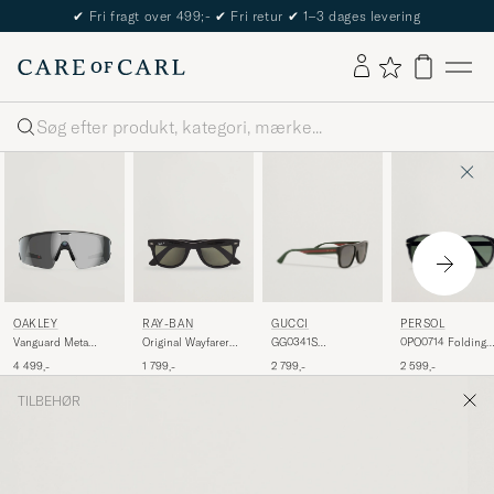
✔
Fri fragt over 499;-
✔
Fri retur
✔
1–3 dages levering
Søg
GUCCI
PERSOL
OAKLEY
RAY-BAN
GG0341S
0PO0714 Folding
Vanguard Meta
Original Wayfarer
Sunglasses Black
Sunglasses
Prizm Sunglasses
Polarized
2 799,-
2 599,-
4 499,-
1 799,-
Black/Crystal Gre
Black
Sunglasses
Black/Green
TILBEHØR