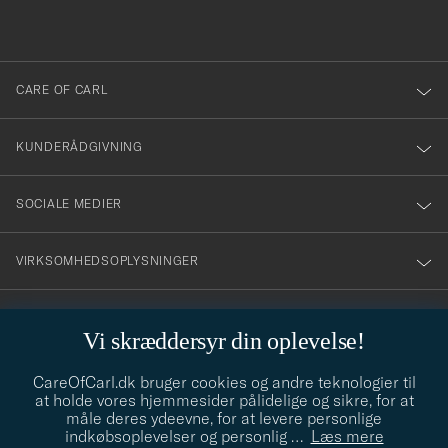
du
anmälde
dig
till
CARE OF CARL
vårt
nyhetsbrev!
KUNDERÅDGIVNING
SOCIALE MEDIER
VIRKSOMHEDSOPLYSNINGER
Vi skræddersyr din oplevelse!
STILRÅD
CareOfCarl.dk bruger cookies og andre teknologier til
Behøver du hjælp til at finde din stil? Lad os hjælpe dig, vi hjælper
at holde vores hjemmesider pålidelige og sikre, for at
gerne til!
info@careofcarl.dk
måle deres ydeevne, for at levere personlige
indkøbsoplevelser og personlig
…
Læs mere
STILRÅD