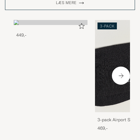
LÆS MERE
3-PACK
449,-
3-pack Airport Socks
Melange
469,-