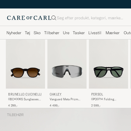
Søg
Nyheder
Tøj
Sko
Tilbehør
Ure
Tasker
Livsstil
Mærker
Out
BRUNELLO CUCINELLI
PERSOL
OAKLEY
0BC4006S Sunglasses
0PO0714 Folding
Vanguard Meta Prizm
Nero
Sunglasses Black/Crystal
Sunglasses Black
4 299,-
2 599,-
4 499,-
Green
TILBEHØR