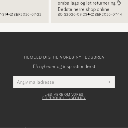
emballage og let returnering 👌
Bedste herre shop online
KØBER
2026-07-22
BO S
2026-07-23
KØBER
2026-07-14
TILMELD DIG TIL VORES NYHEDSBREV
Få nyheder og inspiration først
E-
Dette
mailadresse
Submit
felt skal
Newslette
udfyldes
Form
LÆS MERE OM VORES
FORTROLIGHEDSPOLICY