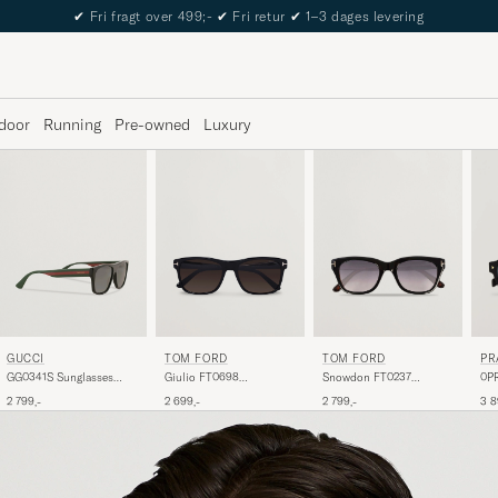
The Care of Carl Passport
door
Running
Pre-owned
Luxury
GUCCI
TOM FORD
TOM FORD
PR
GG0341S Sunglasses
Giulio FT0698
Snowdon FT0237
0PR
Black
Sunglasses Black
Sunglasses Black
Bla
2 799,-
2 699,-
2 799,-
3 8