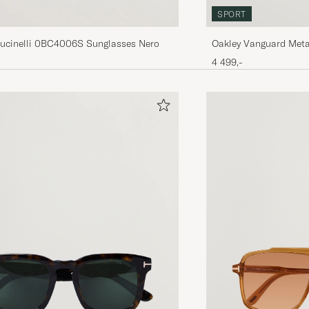
SPORT
Cucinelli 0BC4006S Sunglasses Nero
Oakley Vanguard Meta
4 499,-