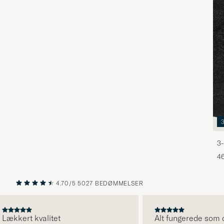
3-
46
4.70/5
5027 BEDØMMELSER
FORRIGE
NÆSTE
kert kvalitet
Alt fungerede som det s