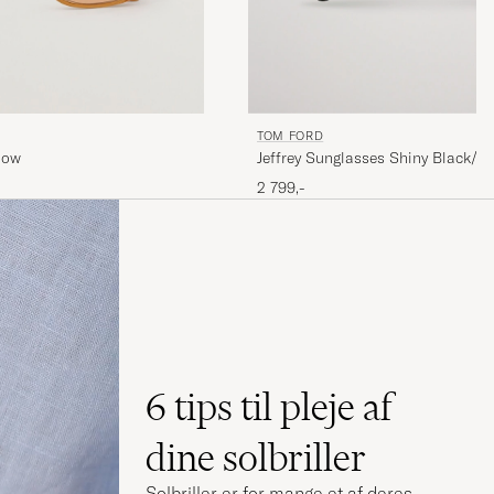
TOM FORD
low
Jeffrey Sunglasses Shiny Black/G
2 799,-
6 tips til pleje af
dine solbriller
Solbriller er for mange et af deres