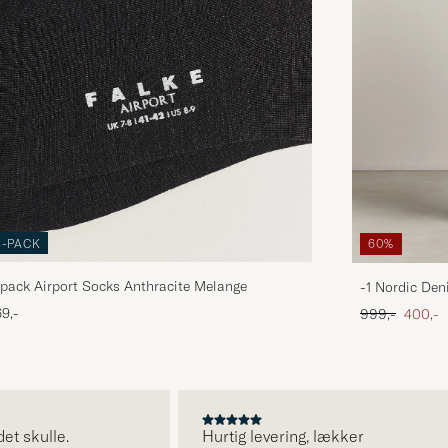
3-PACK
60%
pack Airport Socks Anthracite Melange
-1 Nordic Den
Ordinary pris
Nedsat
9,-
999,-
400,-
kulle.
Hurtig levering, lækker