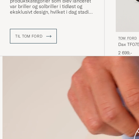
produktkategorier som blev lanceret
var briller og solbriller i tidløst og
eksklusivt design, hvilket i dag stadig
er et af de vigtigste områder for
varemærket - og også det område
som er en del af vores sortiment.
TIL TOM FORD
TOM FORD
Dax TF075
2 699,-