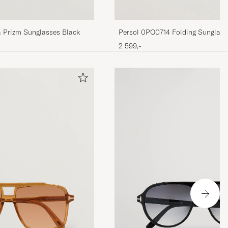
Persol 0PO0714 Folding Sunglass
 Prizm Sunglasses Black
Green
2 599,-