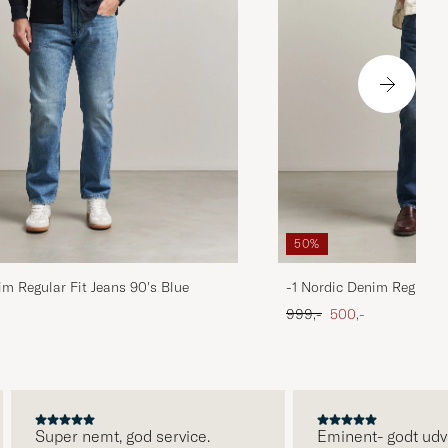
50%
im Regular Fit Jeans 90's Blue
-1 Nordic Denim Regular 
 pris
Ordinary pris
Nedsat pris
999,-
500,-
Super nemt, god service.
Eminent- godt udvalg o