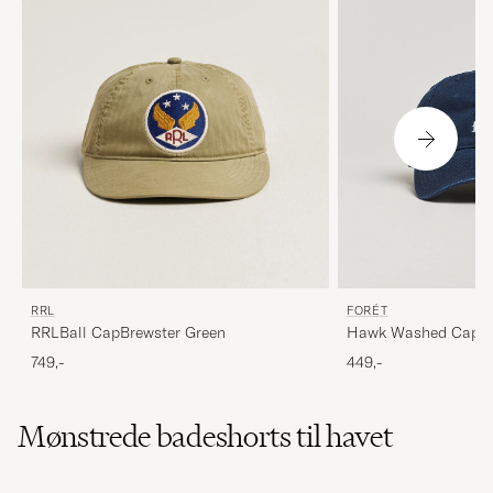
FORÉT
RRL
Hawk Washed Cap N
RRLBall CapBrewster Green
449,-
749,-
Mønstrede badeshorts til havet