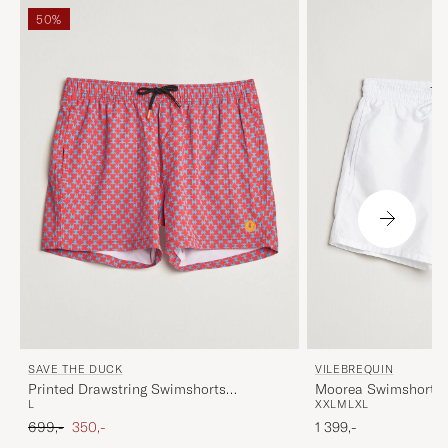
50%
VILEBREQUIN
SAVE THE DUCK
Moorea Swimshorts 
Printed Drawstring Swimshorts
XXL
M
L
XL
L
Geometrical Flowers
Ordinary pris
Nedsat pris
1 399,-
699,-
350,-