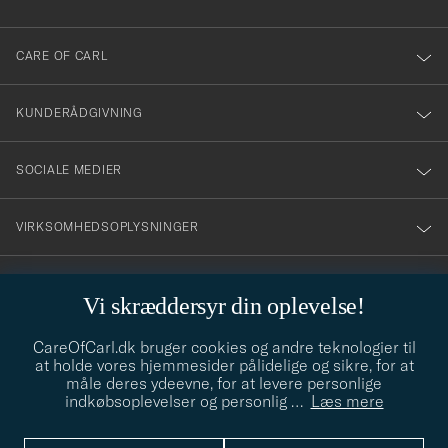
dig
till
CARE OF CARL
vårt
nyhetsbrev!
KUNDERÅDGIVNING
SOCIALE MEDIER
VIRKSOMHEDSOPLYSNINGER
Vi skræddersyr din oplevelse!
STILRÅD
CareOfCarl.dk bruger cookies og andre teknologier til
Behøver du hjælp til at finde din stil? Lad os hjælpe dig, vi hjælper
at holde vores hjemmesider pålidelige og sikre, for at
gerne til!
info@careofcarl.dk
måle deres ydeevne, for at levere personlige
indkøbsoplevelser og personlig
…
Læs mere
STILRÅD