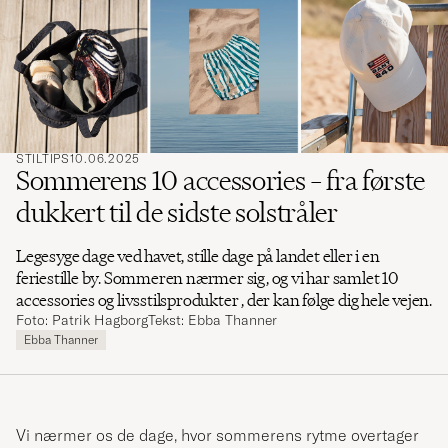
søge
efter
STILTIPS
10.06.2025
Sommerens 10 accessories – fra første
dukkert til de sidste solstråler
Legesyge dage ved havet, stille dage på landet eller i en
feriestille by. Sommeren nærmer sig, og vi har samlet 10
accessories og livsstilsprodukter , der kan følge dig hele vejen.
Foto: Patrik Hagborg
Tekst: Ebba Thanner
Ebba Thanner
Vi nærmer os de dage, hvor sommerens rytme overtager