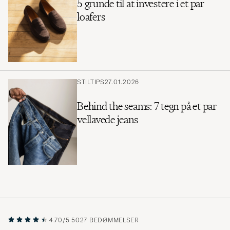
5 grunde til at investere i et par
loafers
STILTIPS
27.01.2026
Behind the seams: 7 tegn på et par
vellavede jeans
4.70/5
5027 BEDØMMELSER