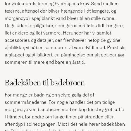
for vækkeurets larm og hverdagens krav. Sand mellem
tæerne, aftensol der bliver hængende lidt længere, og
morgendyp i spejlblankt vand bliver til en stille rutine.
Dage uden forpligtelser, som gerne må føles lidt længere,
lidt enklere og lidt varmere. Herunder har vi samlet
accessories og detaljer, der fremhæver netop de gyldne
øjeblikke, vi håber, sommeren vil være fyldt med. Praktisk,
afslappet og stilsikkert, en påmindelse om alt det, der gør
sommeren til mere end bare en årstid.
Badekåben til badebroen
For mange er badning en selvfølgelig del af
sommermånederne. For nogle handler det om tidlige
morgendyp ved badebroen med en kop friskbrygget kaffe
i hånden, for andre om lange timer på stranden eller
aftendyp i solnedgangen. Midt i det hele hører badekåben