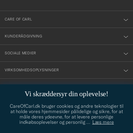
anmälde
dig
till
CARE OF CARL
vårt
nyhetsbrev!
KUNDERÅDGIVNING
SOCIALE MEDIER
VIRKSOMHEDSOPLYSNINGER
Vi skræddersyr din oplevelse!
STILRÅD
CareOfCarl.dk bruger cookies og andre teknologier til
Behøver du hjælp til at finde din stil? Lad os hjælpe dig, vi hjælper
at holde vores hjemmesider pålidelige og sikre, for at
gerne til!
info@careofcarl.dk
måle deres ydeevne, for at levere personlige
indkøbsoplevelser og personlig
…
Læs mere
STILRÅD