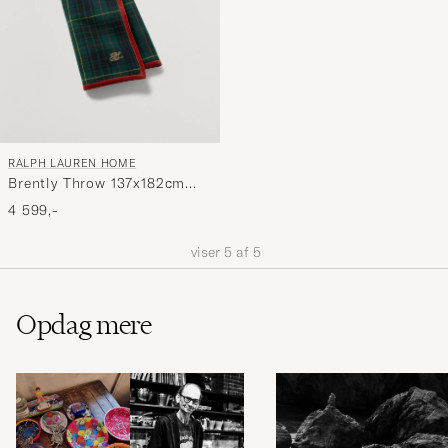
RALPH LAUREN HOME
Brently Throw 137x182cm
Navy
4 599,-
viser
5
af
5
Opdag mere