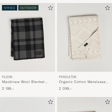
for
at
NYHED
OUTDOOR
aktivere
Min
stil,
og
oplev
er
mere
håndpluk
udvalg
til
PENDLETON
FILSON
dig.
Organic Cotton Matelasse
Mackinaw Wool Blanket
Blanket Ganado
Charcoal
2 099,-
2 199,-