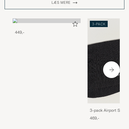
LÆS MERE
3-PACK
449,-
3-pack Airport Socks
Melange
469,-