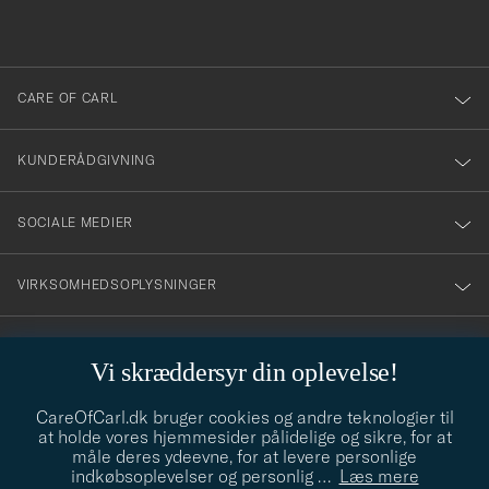
du
anmälde
dig
till
CARE OF CARL
vårt
nyhetsbrev!
KUNDERÅDGIVNING
SOCIALE MEDIER
VIRKSOMHEDSOPLYSNINGER
Vi skræddersyr din oplevelse!
STILRÅD
CareOfCarl.dk bruger cookies og andre teknologier til
Behøver du hjælp til at finde din stil? Lad os hjælpe dig, vi hjælper
at holde vores hjemmesider pålidelige og sikre, for at
gerne til!
info@careofcarl.dk
måle deres ydeevne, for at levere personlige
indkøbsoplevelser og personlig
…
Læs mere
STILRÅD