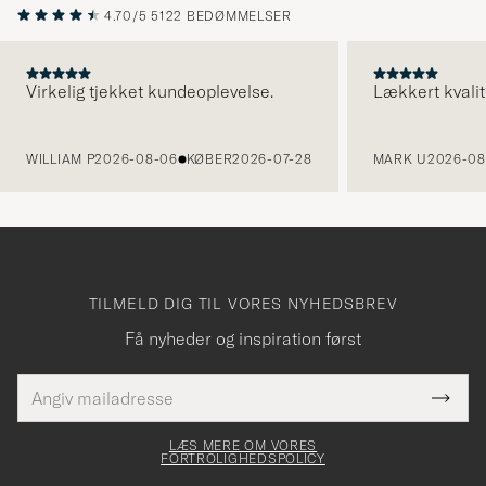
4.70/5
5122 BEDØMMELSER
Virkelig tjekket kundeoplevelse.
Lækkert kvalit
FORRIGE
WILLIAM P
2026-08-06
KØBER
2026-07-28
MARK U
2026-08
TILMELD DIG TIL VORES NYHEDSBREV
Få nyheder og inspiration først
E-
Tack
Dette
mailadresse
Submi
elt skal
för
Newsl
dfyldes
Form
LÆS MERE OM VORES
att
FORTROLIGHEDSPOLICY