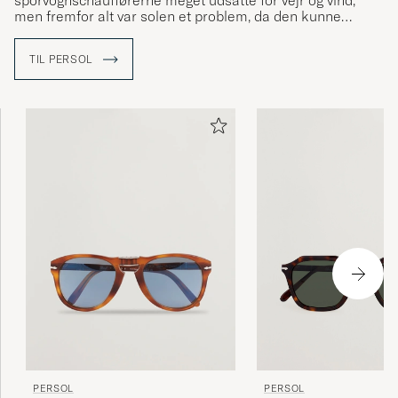
sporvognschaufførerne meget udsatte for vejr og vind,
men fremfor alt var solen et problem, da den kunne
blænde chaufførerne. Ud fra dette behov skabte Persol
solbrillemodellen PO 649 til chaufførerne, som sidenhen
TIL PERSOL
er gået hen og blev en klassiker inden for solbriller.
PERSOL
PERSOL