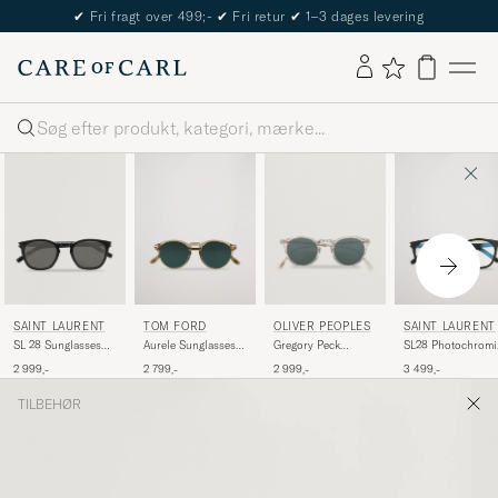
✔
Fri fragt over 499;-
✔
Fri retur
✔
1–3 dages levering
Søg
SAINT LAURENT
TOM FORD
OLIVER PEOPLES
SAINT LAURENT
SL 28 Sunglasses
Aurele Sunglasses
Gregory Peck
SL28 Photochromi
Black
Shiny Beige/Blue
Sunglasses
Sunglasses
2 999,-
2 799,-
2 999,-
3 499,-
Crystal/Indigo
Black/Transparent
Photochromic
TILBEHØR