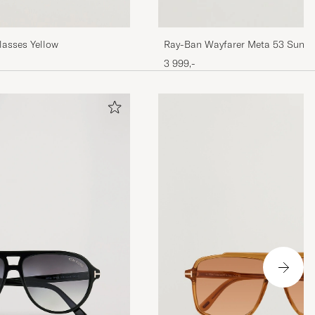
lasses Yellow
Ray-Ban Wayfarer Meta 53 Sungl
Black
3 999,-