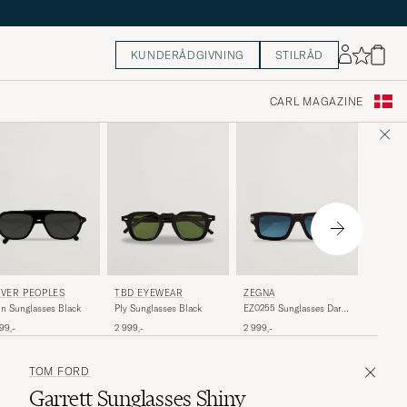
KUNDERÅDGIVNING
STILRÅD
CARL MAGAZINE
OLIVER
ZEGNA
IVER PEOPLES
TBD EYEWEAR
Ollice S
EZ0255 Sunglasses Dark
in Sunglasses Black
Ply Sunglasses Black
Transpa
Brown
3 299,-
2 999,-
99,-
2 999,-
TOM FORD
Garrett Sunglasses Shiny