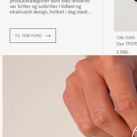
produktkategorier som blev lanceret
var briller og solbriller i tidløst og
eksklusivt design, hvilket i dag stadig
er et af de vigtigste områder for
varemærket - og også det område
som er en del af vores sortiment.
TIL TOM FORD
TOM FORD
Dax TF075
2 699,-