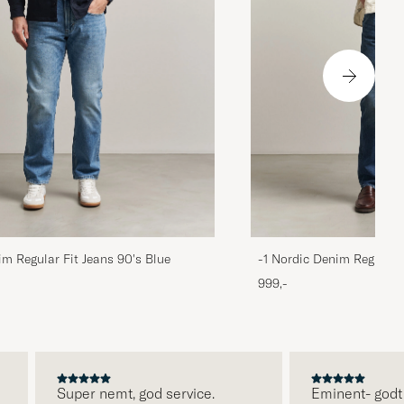
im Regular Fit Jeans 90's Blue
-1 Nordic Denim Regular 
999,-
Super nemt, god service.
Eminent- godt udv