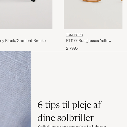
TOM FORD
iny Black/Gradient Smoke
FT1177 Sunglasses Yellow
2 799,-
6 tips til pleje af
dine solbriller
Solbriller er for mange et af deres