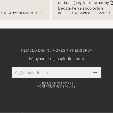
emballage og let returnering 👌
Bedste herre shop online
7-31
KØBER
2026-07-22
BO S
2026-07-23
KØBER
2026-07-14
TILMELD DIG TIL VORES NYHEDSBREV
Få nyheder og inspiration først
E-
Dette
mailadresse
Submit
felt skal
Newslette
udfyldes
Form
LÆS MERE OM VORES
FORTROLIGHEDSPOLICY