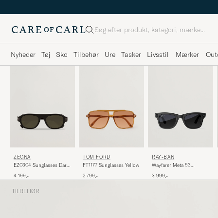
Søg
Nyheder
Tøj
Sko
Tilbehør
Ure
Tasker
Livsstil
Mærker
Out
TOM FORD
ZEGNA
RAY-BAN
FT1177 Sunglasses Yellow
EZ0304 Sunglasses Dark
Wayfarer Meta 53
Brown
Sunglasses Matte Black
2 799,-
4 199,-
3 999,-
TILBEHØR