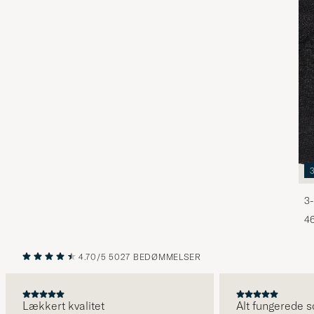
3-
46
4.70/5
5027 BEDØMMELSER
FORRIGE
NÆSTE
Lækkert kvalitet
Alt fungerede som 