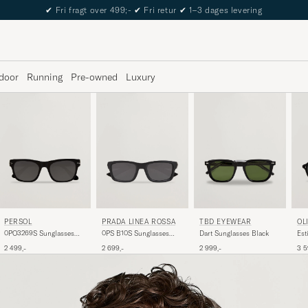
The Care of Carl Passport
door
Running
Pre-owned
Luxury
PERSOL
PRADA LINEA ROSSA
TBD EYEWEAR
OL
0PO3269S Sunglasses
0PS B10S Sunglasses
Dart Sunglasses Black
Est
Black
Matte Black
2 499,-
2 699,-
2 999,-
3 5