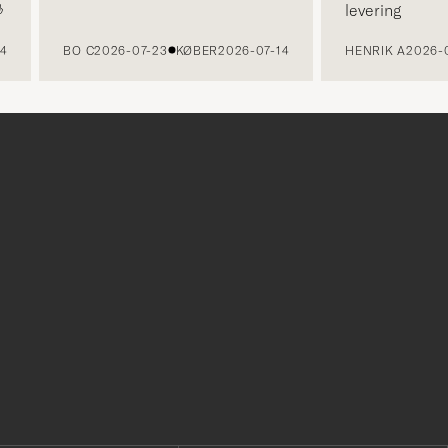
levering
BO C
2026-07-23
KØBER
2026-07-14
HENRIK A
2026-07-1
r