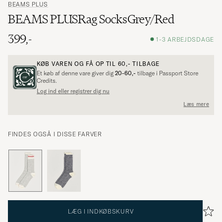
BEAMS PLUS
BEAMS PLUSRag SocksGrey/Red
399,-
1-3 ARBEJDSDAGE
KØB VAREN OG FÅ OP TIL
60,-
TILBAGE
Et køb af denne vare giver dig
20-60,-
tilbage i Passport Store
Credits.
Log ind eller registrer dig nu
Læs mere
FINDES OGSÅ I DISSE FARVER
LÆG I INDKØBSKURV