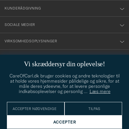
nyhetsbrev!
KUNDERÅDGIVNING
SOCIALE MEDIER
VIRKSOMHEDSOPLYSNINGER
Vi skræddersyr din oplevelse!
STILRÅD
CareOfCarl.dk bruger cookies og andre teknologier til
Behøver du hjælp til at finde din stil? Lad os hjælpe dig, vi hjælper
at holde vores hjemmesider pålidelige og sikre, for at
gerne til!
info@careofcarl.dk
måle deres ydeevne, for at levere personlige
indkøbsoplevelser og personlig
…
Læs mere
STILRÅD
ACCEPTER NØDVENDIGE
TILPAS
© Care of Carl 2026
ACCEPTER