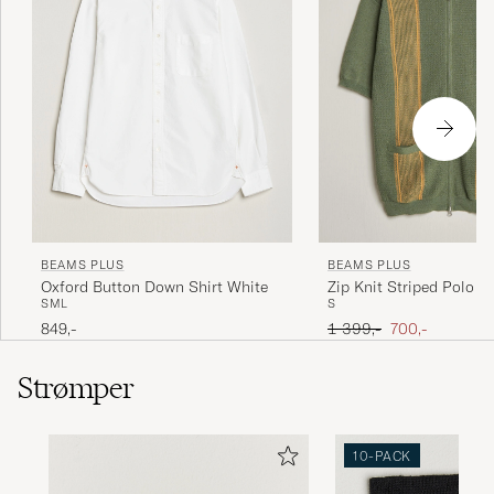
BEAMS PLUS
BEAMS PLUS
Oxford Button Down Shirt White
Zip Knit Striped Polo Ol
S
M
L
S
Ordinary pris
Nedsat pris
849,-
1 399,-
700,-
Strømper
10-PACK