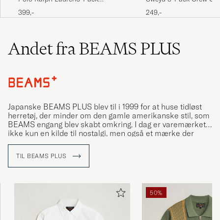
Performance Crew SocksBrown
White
399,-
249,-
Andet fra BEAMS PLUS
Japanske BEAMS PLUS blev til i 1999 for at huse tidløst
herretøj, der minder om den gamle amerikanske stil, som
BEAMS engang blev skabt omkring. I dag er varemærket
ikke kun en kilde til nostalgi, men også et mærke der
tænker på at fange det autentiske i den næste generation
af hverdagstøj.
TIL BEAMS PLUS
Den første BEAMS-butik åbnede i februar 1976 under
navnet American Life Shop BEAMS, der havde til hensigt
at sælge produkter der mindede om et typisk UCLA-
50%
kollegieværelse. I dag ejes og drives BEAMS Co., Ltd. af Yo
Shitara, søn af den oprindelige grundlægger Etsuzo
Shitara.