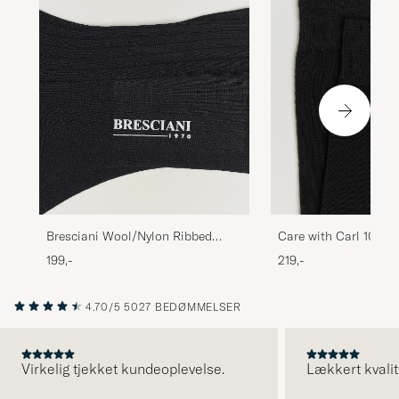
Bresciani Wool/Nylon Ribbed
Care with Carl 10-Pa
Short Socks Black
Cotton Socks BLACK
199,-
219,-
4.70/5
5027 BEDØMMELSER
Virkelig tjekket kundeoplevelse.
Lækkert kvalit