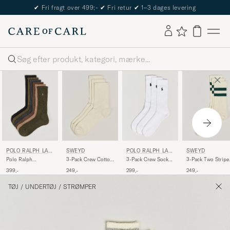
✔
Fri fragt over 499;-
✔
Fri retur
✔
1–3 dages levering
Søg
POLO RALPH LAU
SWEYD
POLO RALPH LAU
SWEYD
REN
REN
Polo Ralph
3-Pack Crew Cotton
3-Pack Crew Sock
3-Pack Two Stripe
Lauren6-Pack
Socks White
White
Cotton Socks
399,-
249,-
299,-
249,-
Performance Crew
White/Green
SocksBrown
TØJ
/
UNDERTØJ
/
STRØMPER